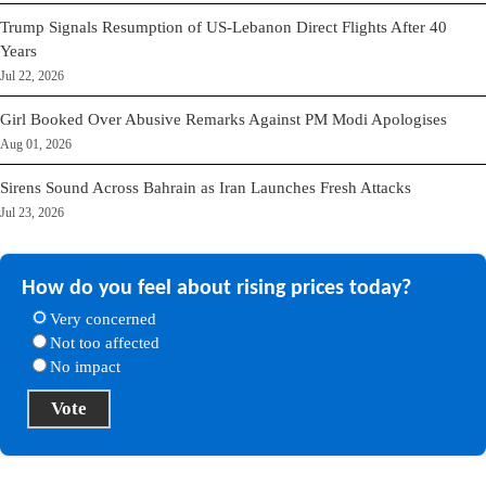
Trump Signals Resumption of US-Lebanon Direct Flights After 40
Years
Jul 22, 2026
Girl Booked Over Abusive Remarks Against PM Modi Apologises
Aug 01, 2026
Sirens Sound Across Bahrain as Iran Launches Fresh Attacks
Jul 23, 2026
How do you feel about rising prices today?
Very concerned
Not too affected
No impact