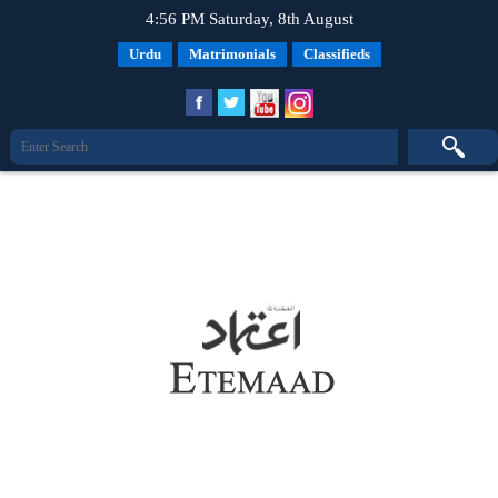
4:56 PM Saturday, 8th August
Urdu
Matrimonials
Classifieds