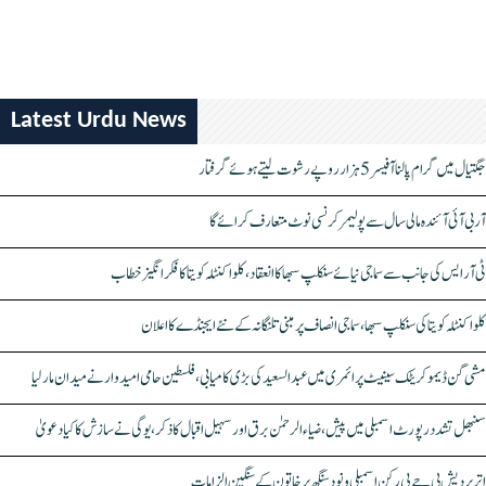
Latest Urdu News
جگتیال میں گرام پالنا آفیسر 5 ہزار روپے رشوت لیتے ہوئے گرفتار
آر بی آئی آئندہ مالی سال سے پولیمر کرنسی نوٹ متعارف کرائے گا
ٹی آر ایس کی جانب سے سماجی نیائے سنکلپ سبھا کا انعقاد، کلواکنٹلہ کویتا کا فکر انگیز خطاب
کلواکنٹلہ کویتا کی سنکلپ سبھا، سماجی انصاف پر مبنی تلنگانہ کے نئے ایجنڈے کا اعلان
مشی گن ڈیموکریٹک سینیٹ پرائمری میں عبدالسعید کی بڑی کامیابی، فلسطین حامی امیدوار نے میدان مار لیا
سنبھل تشدد رپورٹ اسمبلی میں پیش، ضیاء الرحمٰن برق اور سہیل اقبال کا ذکر، یوگی نے سازش کا کیا دعویٰ
اتر پردیش بی جے پی رکن اسمبلی ونود سنگھ پر خاتون کے سنگین الزامات