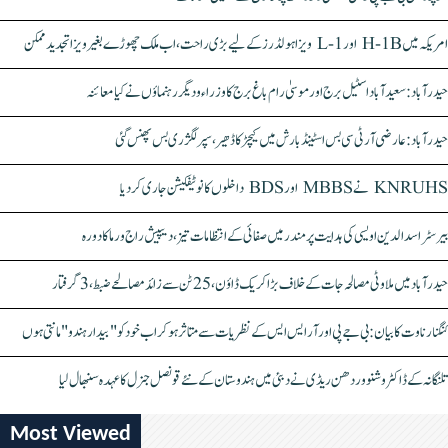
امریکہ میں H-1B اور L-1 ویزا ہولڈرز کے لیے بڑی راحت، اب ملک چھوڑے بغیر ویزا تجدید ممکن
حیدرآباد: سعیدآباد اسٹیل برج اور موسیٰ رام باغ برج کا وزراء و دیگر رہنماؤں نے کیا معائنہ
حیدرآباد: عارضی آر ٹی سی بس اسٹینڈ بارش میں کیچڑ کا ڈھیر، سپر لگژری بس پھنس گئی
KNRUHS نے MBBS اور BDS داخلوں کا نوٹیفکیشن جاری کر دیا
بیرسٹر اسدالدین اویسی کی ہدایت پر مندر میں صفائی کے انتظامات تیز، دیپیش راج ورما کا دورہ
حیدرآباد میں ملاوٹی مصالحہ جات کے خلاف بڑا کریک ڈاؤن، 25 ٹن سے زائد مصالحے ضبط، 3 گرفتار
کنگنا رناوت کا بیان: بی جے پی اور آر ایس ایس کے نظریات سے متاثر ہو کر اب خود کو "بیدار ہندو" مانتی ہوں
تلنگانہ کے ڈاکٹر وشنو وردھن ریڈی نے دبئی میں ہندوستان کے نئے قونصل جنرل کا عہدہ سنبھال لیا
Most Viewed