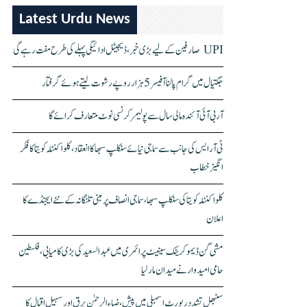
Latest Urdu News
UPI صارفین کے لیے بڑی خبر، ڈیجیٹل ادائیگی پہلے کی طرح مفت رہے گی
جگتیال میں گرام پالنا آفیسر 5 ہزار روپے رشوت لیتے ہوئے گرفتار
آر بی آئی آئندہ مالی سال سے پولیمر کرنسی نوٹ متعارف کرائے گا
ٹی آر ایس کی جانب سے سماجی نیائے سنکلپ سبھا کا انعقاد، کلواکنٹلہ کویتا کا فکر
انگیز خطاب
کلواکنٹلہ کویتا کی سنکلپ سبھا، سماجی انصاف پر مبنی تلنگانہ کے نئے ایجنڈے کا
اعلان
مشی گن ڈیموکریٹک سینیٹ پرائمری میں عبدالسعید کی بڑی کامیابی، فلسطین
حامی امیدوار نے میدان مار لیا
سنبھل تشدد رپورٹ اسمبلی میں پیش، ضیاء الرحمٰن برق اور سہیل اقبال کا