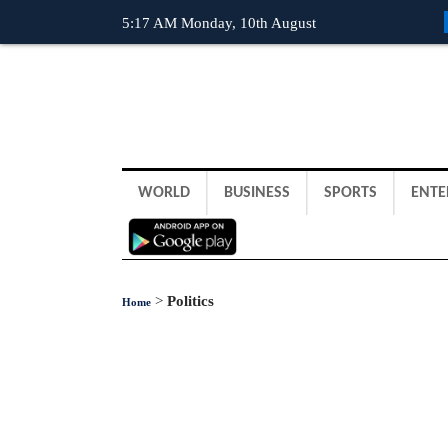
5:17 AM Monday, 10th August
WORLD
BUSINESS
SPORTS
ENTE
>
Politics
Home