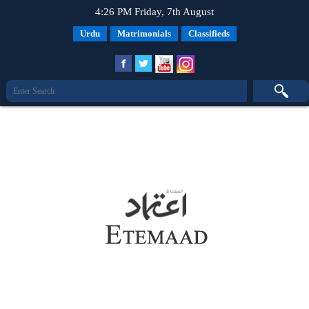
4:26 PM Friday, 7th August
Urdu
Matrimonials
Classifieds