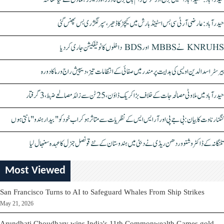
حیدرآباد: عارضی آر ٹی سی بس اسٹینڈ بارش میں کیچڑ کا ڈھیر، سپر لگژری بس پھنس گئی
KNRUHS نے MBBS اور BDS داخلوں کا نوٹیفکیشن جاری کر دیا
بیرسٹر اسدالدین اویسی کی ہدایت پر مندر میں صفائی کے انتظامات تیز، دیپیش راج ورما کا دورہ
حیدرآباد میں ملاوٹی مصالحہ جات کے خلاف بڑا کریک ڈاؤن، 25 ٹن سے زائد مصالحے ضبط، 3 گرفتار
کنگنا رناوت کا بیان: بی جے پی اور آر ایس ایس کے نظریات سے متاثر ہو کر اب خود کو "بیدار ہندو" مانتی ہوں
تلنگانہ کے ڈاکٹر وشنو وردھن ریڈی نے دبئی میں ہندوستان کے نئے قونصل جنرل کا عہدہ سنبھال لیا
Most Viewed
San Francisco Turns to AI to Safeguard Whales From Ship Strikes
May 21, 2026
Arundhati Choudhary wins India's 11th Commonwealth Games gold