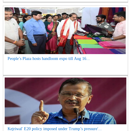
People’s Plaza hosts handloom expo till Aug 16...
Kejriwal' E20 policy imposed under Trump’s pressure'...