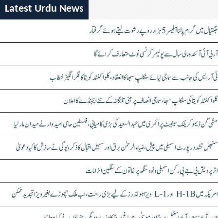
Latest Urdu News
جگتیال میں گرام پالنا آفیسر 5 ہزار روپے رشوت لیتے ہوئے گرفتار
آر بی آئی آئندہ مالی سال سے پولیمر کرنسی نوٹ متعارف کرائے گا
ٹی آر ایس کی جانب سے سماجی نیائے سنکلپ سبھا کا انعقاد، کلواکنٹلہ کویتا کا فکر انگیز خطاب
کلواکنٹلہ کویتا کی سنکلپ سبھا، سماجی انصاف پر مبنی تلنگانہ کے نئے ایجنڈے کا اعلان
مشی گن ڈیموکریٹک سینیٹ پرائمری میں عبدالسعید کی بڑی کامیابی، فلسطین حامی امیدوار نے میدان مار لیا
سنبھل تشدد رپورٹ اسمبلی میں پیش، ضیاء الرحمٰن برق اور سہیل اقبال کا ذکر، یوگی نے سازش کا کیا دعویٰ
اتر پردیش بی جے پی رکن اسمبلی ونود سنگھ پر خاتون کے سنگین الزامات
امریکہ میں H-1B اور L-1 ویزا ہولڈرز کے لیے بڑی راحت، اب ملک چھوڑے بغیر ویزا تجدید ممکن
حیدرآباد: سعیدآباد اسٹیل برج اور موسیٰ رام باغ برج کا وزراء و دیگر رہنماؤں نے کیا معائنہ