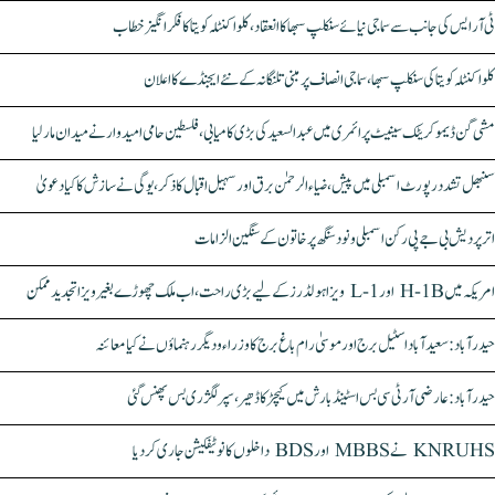
ٹی آر ایس کی جانب سے سماجی نیائے سنکلپ سبھا کا انعقاد، کلواکنٹلہ کویتا کا فکر انگیز خطاب
کلواکنٹلہ کویتا کی سنکلپ سبھا، سماجی انصاف پر مبنی تلنگانہ کے نئے ایجنڈے کا اعلان
مشی گن ڈیموکریٹک سینیٹ پرائمری میں عبدالسعید کی بڑی کامیابی، فلسطین حامی امیدوار نے میدان مار لیا
سنبھل تشدد رپورٹ اسمبلی میں پیش، ضیاء الرحمٰن برق اور سہیل اقبال کا ذکر، یوگی نے سازش کا کیا دعویٰ
اتر پردیش بی جے پی رکن اسمبلی ونود سنگھ پر خاتون کے سنگین الزامات
امریکہ میں H-1B اور L-1 ویزا ہولڈرز کے لیے بڑی راحت، اب ملک چھوڑے بغیر ویزا تجدید ممکن
حیدرآباد: سعیدآباد اسٹیل برج اور موسیٰ رام باغ برج کا وزراء و دیگر رہنماؤں نے کیا معائنہ
حیدرآباد: عارضی آر ٹی سی بس اسٹینڈ بارش میں کیچڑ کا ڈھیر، سپر لگژری بس پھنس گئی
KNRUHS نے MBBS اور BDS داخلوں کا نوٹیفکیشن جاری کر دیا