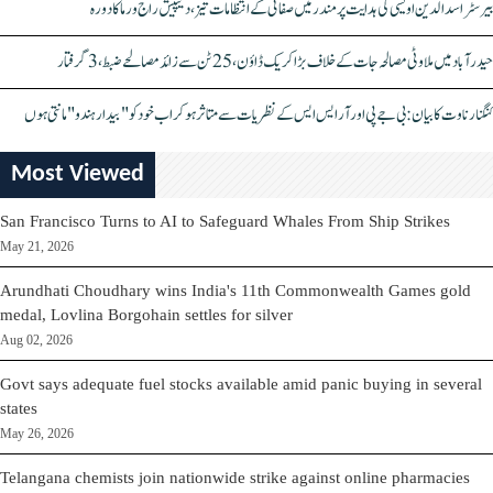
بیرسٹر اسدالدین اویسی کی ہدایت پر مندر میں صفائی کے انتظامات تیز، دیپیش راج ورما کا دورہ
حیدرآباد میں ملاوٹی مصالحہ جات کے خلاف بڑا کریک ڈاؤن، 25 ٹن سے زائد مصالحے ضبط، 3 گرفتار
کنگنا رناوت کا بیان: بی جے پی اور آر ایس ایس کے نظریات سے متاثر ہو کر اب خود کو "بیدار ہندو" مانتی ہوں
Most Viewed
San Francisco Turns to AI to Safeguard Whales From Ship Strikes
May 21, 2026
Arundhati Choudhary wins India's 11th Commonwealth Games gold
medal, Lovlina Borgohain settles for silver
Aug 02, 2026
Govt says adequate fuel stocks available amid panic buying in several
states
May 26, 2026
Telangana chemists join nationwide strike against online pharmacies