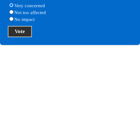
Very concerned
Not too affected
No impact