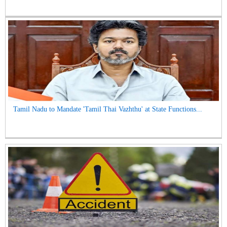
Tamil Nadu to Mandate 'Tamil Thai Vazhthu' at State Functions...