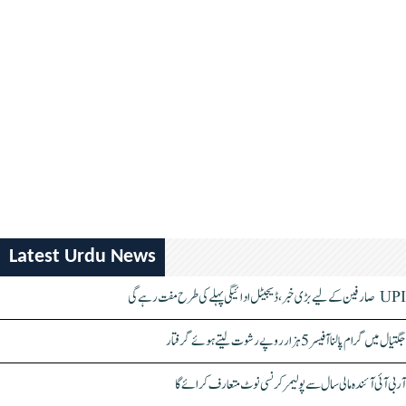
Latest Urdu News
UPI صارفین کے لیے بڑی خبر، ڈیجیٹل ادائیگی پہلے کی طرح مفت رہے گی
جگتیال میں گرام پالنا آفیسر 5 ہزار روپے رشوت لیتے ہوئے گرفتار
آر بی آئی آئندہ مالی سال سے پولیمر کرنسی نوٹ متعارف کرائے گا