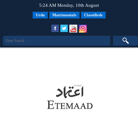
5:24 AM Monday, 10th August
Urdu
Matrimonials
Classifieds