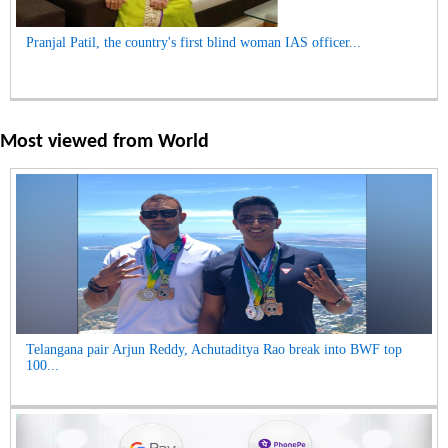
Pranjal Patil, the country's first blind woman IAS officer...
Most viewed from
World
Telangana pair Arjun Reddy, Achutaditya Rao break into BWF top
100...