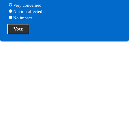
Very concerned
Not too affected
No impact