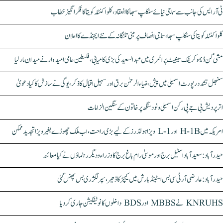
ٹی آر ایس کی جانب سے سماجی نیائے سنکلپ سبھا کا انعقاد، کلواکنٹلہ کویتا کا فکر انگیز خطاب
کلواکنٹلہ کویتا کی سنکلپ سبھا، سماجی انصاف پر مبنی تلنگانہ کے نئے ایجنڈے کا اعلان
مشی گن ڈیموکریٹک سینیٹ پرائمری میں عبدالسعید کی بڑی کامیابی، فلسطین حامی امیدوار نے میدان مار لیا
سنبھل تشدد رپورٹ اسمبلی میں پیش، ضیاء الرحمٰن برق اور سہیل اقبال کا ذکر، یوگی نے سازش کا کیا دعویٰ
اتر پردیش بی جے پی رکن اسمبلی ونود سنگھ پر خاتون کے سنگین الزامات
امریکہ میں H-1B اور L-1 ویزا ہولڈرز کے لیے بڑی راحت، اب ملک چھوڑے بغیر ویزا تجدید ممکن
حیدرآباد: سعیدآباد اسٹیل برج اور موسیٰ رام باغ برج کا وزراء و دیگر رہنماؤں نے کیا معائنہ
حیدرآباد: عارضی آر ٹی سی بس اسٹینڈ بارش میں کیچڑ کا ڈھیر، سپر لگژری بس پھنس گئی
KNRUHS نے MBBS اور BDS داخلوں کا نوٹیفکیشن جاری کر دیا