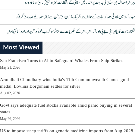
بیرسٹر اسدالدین اویسی کی ہدایت پر مندر میں صفائی کے انتظامات تیز، دیپیش راج ورما کا دورہ
حیدرآباد میں ملاوٹی مصالحہ جات کے خلاف بڑا کریک ڈاؤن، 25 ٹن سے زائد مصالحے ضبط، 3 گرفتار
کنگنا رناوت کا بیان: بی جے پی اور آر ایس ایس کے نظریات سے متاثر ہو کر اب خود کو "بیدار ہندو" مانتی ہوں
Most Viewed
San Francisco Turns to AI to Safeguard Whales From Ship Strikes
May 21, 2026
Arundhati Choudhary wins India's 11th Commonwealth Games gold
medal, Lovlina Borgohain settles for silver
Aug 02, 2026
Govt says adequate fuel stocks available amid panic buying in several
states
May 26, 2026
US to impose steep tariffs on generic medicine imports from Aug 2028