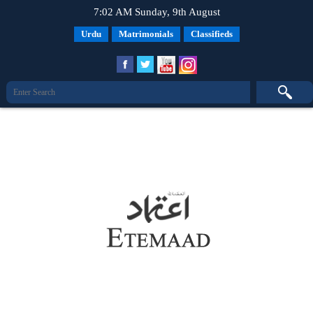
7:02 AM Sunday, 9th August
Urdu
Matrimonials
Classifieds