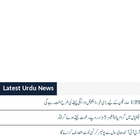
Latest Urdu News
UPI صارفین کے لیے بڑی خبر، ڈیجیٹل ادائیگی پہلے کی طرح مفت رہے گی
جگتیال میں گرام پالنا آفیسر 5 ہزار روپے رشوت لیتے ہوئے گرفتار
آر بی آئی آئندہ مالی سال سے پولیمر کرنسی نوٹ متعارف کرائے گا