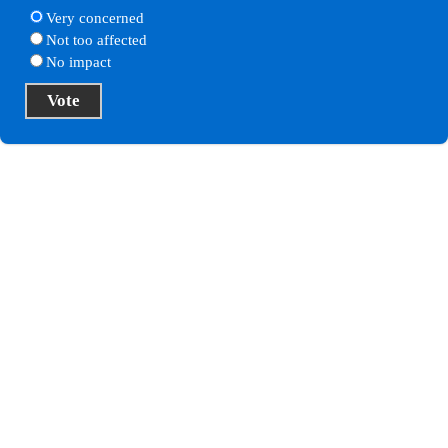
Very concerned
Not too affected
No impact