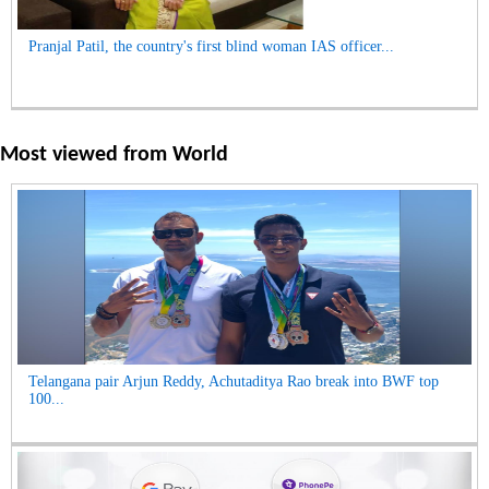
Pranjal Patil, the country's first blind woman IAS officer...
Most viewed from
World
Telangana pair Arjun Reddy, Achutaditya Rao break into BWF top
100...