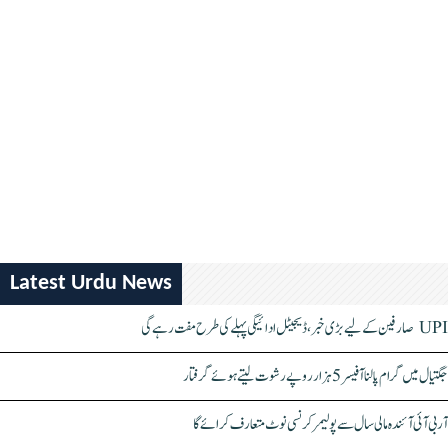
Latest Urdu News
UPI صارفین کے لیے بڑی خبر، ڈیجیٹل ادائیگی پہلے کی طرح مفت رہے گی
جگتیال میں گرام پالنا آفیسر 5 ہزار روپے رشوت لیتے ہوئے گرفتار
آر بی آئی آئندہ مالی سال سے پولیمر کرنسی نوٹ متعارف کرائے گا