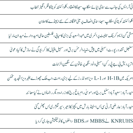
ٹی آر ایس کی جانب سے سماجی نیائے سنکلپ سبھا کا انعقاد، کلواکنٹلہ کویتا کا فکر انگیز خطاب
کلواکنٹلہ کویتا کی سنکلپ سبھا، سماجی انصاف پر مبنی تلنگانہ کے نئے ایجنڈے کا اعلان
مشی گن ڈیموکریٹک سینیٹ پرائمری میں عبدالسعید کی بڑی کامیابی، فلسطین حامی امیدوار نے میدان مار لیا
سنبھل تشدد رپورٹ اسمبلی میں پیش، ضیاء الرحمٰن برق اور سہیل اقبال کا ذکر، یوگی نے سازش کا کیا دعویٰ
اتر پردیش بی جے پی رکن اسمبلی ونود سنگھ پر خاتون کے سنگین الزامات
امریکہ میں H-1B اور L-1 ویزا ہولڈرز کے لیے بڑی راحت، اب ملک چھوڑے بغیر ویزا تجدید ممکن
حیدرآباد: سعیدآباد اسٹیل برج اور موسیٰ رام باغ برج کا وزراء و دیگر رہنماؤں نے کیا معائنہ
حیدرآباد: عارضی آر ٹی سی بس اسٹینڈ بارش میں کیچڑ کا ڈھیر، سپر لگژری بس پھنس گئی
KNRUHS نے MBBS اور BDS داخلوں کا نوٹیفکیشن جاری کر دیا