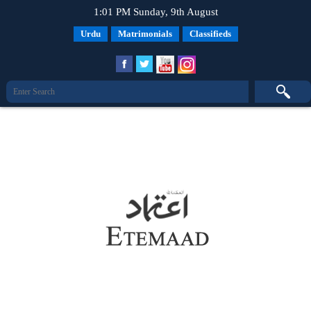
1:01 PM Sunday, 9th August
Urdu
Matrimonials
Classifieds