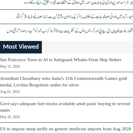
بیرسٹر اسدالدین اویسی کی ہدایت پر مندر میں صفائی کے انتظامات تیز، دیپیش راج ورما کا دورہ
حیدرآباد میں ملاوٹی مصالحہ جات کے خلاف بڑا کریک ڈاؤن، 25 ٹن سے زائد مصالحے ضبط، 3 گرفتار
کنگنا رناوت کا بیان: بی جے پی اور آر ایس ایس کے نظریات سے متاثر ہو کر اب خود کو "بیدار ہندو" مانتی ہوں
Most Viewed
San Francisco Turns to AI to Safeguard Whales From Ship Strikes
May 21, 2026
Arundhati Choudhary wins India's 11th Commonwealth Games gold
medal, Lovlina Borgohain settles for silver
Aug 02, 2026
Govt says adequate fuel stocks available amid panic buying in several
states
May 26, 2026
US to impose steep tariffs on generic medicine imports from Aug 2028