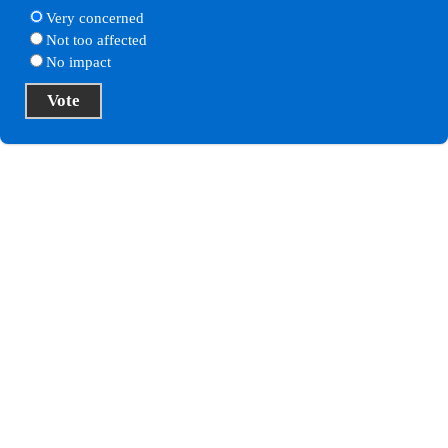
Very concerned
Not too affected
No impact