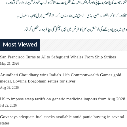
کنگنا رناوت کا بیان: بی جے پی اور آر ایس ایس کے نظریات سے متاثر ہو کر اب خود کو "بیدار ہندو" مانتی ہوں
تلنگانہ کے ڈاکٹر وشنو وردھن ریڈی نے دبئی میں ہندوستان کے نئے قونصل جنرل کا عہدہ سنبھال لیا
دہلی میں پپو یادو پر حملے کی کوشش، پریس کانفرنس میں چپل پھینکی گئی، چاقو بردار شخص گرفتار
Most Viewed
San Francisco Turns to AI to Safeguard Whales From Ship Strikes
May 21, 2026
Arundhati Choudhary wins India's 11th Commonwealth Games gold
medal, Lovlina Borgohain settles for silver
Aug 02, 2026
US to impose steep tariffs on generic medicine imports from Aug 2028
Jul 22, 2026
Govt says adequate fuel stocks available amid panic buying in several
states