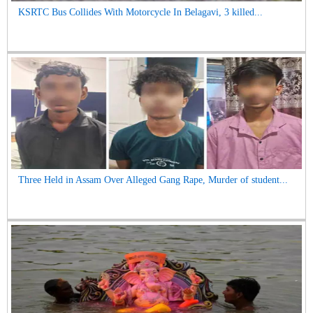
KSRTC Bus Collides With Motorcycle In Belagavi, 3 killed...
Three Held in Assam Over Alleged Gang Rape, Murder of student...