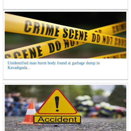
Unidentified man burnt body found at garbage dump in
Kavadiguda...