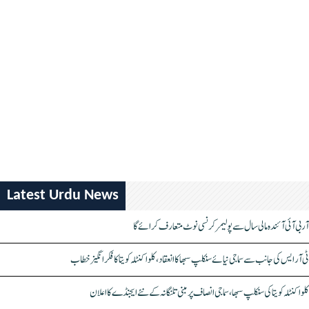
Latest Urdu News
آر بی آئی آئندہ مالی سال سے پولیمر کرنسی نوٹ متعارف کرائے گا
ٹی آر ایس کی جانب سے سماجی نیائے سنکلپ سبھا کا انعقاد، کلواکنٹلہ کویتا کا فکر انگیز خطاب
کلواکنٹلہ کویتا کی سنکلپ سبھا، سماجی انصاف پر مبنی تلنگانہ کے نئے ایجنڈے کا اعلان