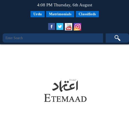
4:08 PM Thursday, 6th August
Urdu
Matrimonials
Classifieds