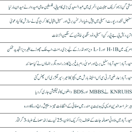
مشی گن ڈیموکریٹک سینیٹ پرائمری میں عبدالسعید کی بڑی کامیابی، فلسطین حامی امیدوار نے میدان مار لیا
سنبھل تشدد رپورٹ اسمبلی میں پیش، ضیاء الرحمٰن برق اور سہیل اقبال کا ذکر، یوگی نے سازش کا کیا دعویٰ
اتر پردیش بی جے پی رکن اسمبلی ونود سنگھ پر خاتون کے سنگین الزامات
امریکہ میں H-1B اور L-1 ویزا ہولڈرز کے لیے بڑی راحت، اب ملک چھوڑے بغیر ویزا تجدید ممکن
حیدرآباد: سعیدآباد اسٹیل برج اور موسیٰ رام باغ برج کا وزراء و دیگر رہنماؤں نے کیا معائنہ
حیدرآباد: عارضی آر ٹی سی بس اسٹینڈ بارش میں کیچڑ کا ڈھیر، سپر لگژری بس پھنس گئی
KNRUHS نے MBBS اور BDS داخلوں کا نوٹیفکیشن جاری کر دیا
بیرسٹر اسدالدین اویسی کی ہدایت پر مندر میں صفائی کے انتظامات تیز، دیپیش راج ورما کا دورہ
حیدرآباد میں ملاوٹی مصالحہ جات کے خلاف بڑا کریک ڈاؤن، 25 ٹن سے زائد مصالحے ضبط، 3 گرفتار