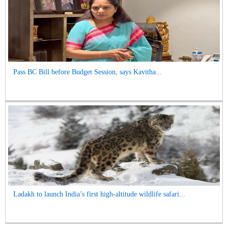
Pass BC Bill before Budget Session, says Kavitha...
Ladakh to launch India’s first high-altitude wildlife safari...