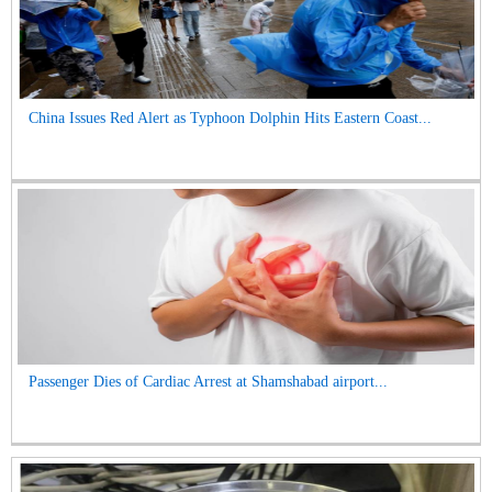
China Issues Red Alert as Typhoon Dolphin Hits Eastern Coast...
Passenger Dies of Cardiac Arrest at Shamshabad airport...