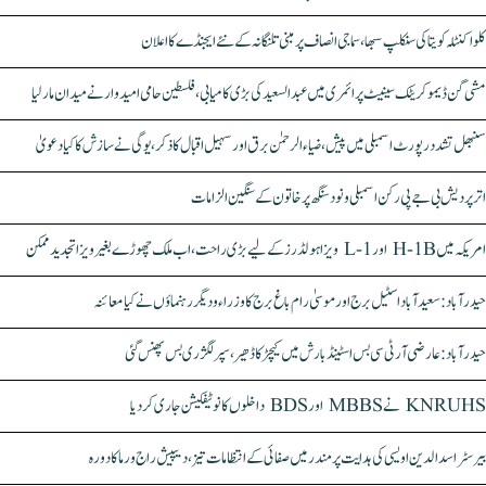
کلواکنٹلہ کویتا کی سنکلپ سبھا، سماجی انصاف پر مبنی تلنگانہ کے نئے ایجنڈے کا اعلان
مشی گن ڈیموکریٹک سینیٹ پرائمری میں عبدالسعید کی بڑی کامیابی، فلسطین حامی امیدوار نے میدان مار لیا
سنبھل تشدد رپورٹ اسمبلی میں پیش، ضیاء الرحمٰن برق اور سہیل اقبال کا ذکر، یوگی نے سازش کا کیا دعویٰ
اتر پردیش بی جے پی رکن اسمبلی ونود سنگھ پر خاتون کے سنگین الزامات
امریکہ میں H-1B اور L-1 ویزا ہولڈرز کے لیے بڑی راحت، اب ملک چھوڑے بغیر ویزا تجدید ممکن
حیدرآباد: سعیدآباد اسٹیل برج اور موسیٰ رام باغ برج کا وزراء و دیگر رہنماؤں نے کیا معائنہ
حیدرآباد: عارضی آر ٹی سی بس اسٹینڈ بارش میں کیچڑ کا ڈھیر، سپر لگژری بس پھنس گئی
KNRUHS نے MBBS اور BDS داخلوں کا نوٹیفکیشن جاری کر دیا
بیرسٹر اسدالدین اویسی کی ہدایت پر مندر میں صفائی کے انتظامات تیز، دیپیش راج ورما کا دورہ