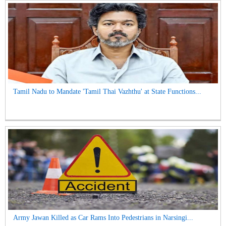
Tamil Nadu to Mandate 'Tamil Thai Vazhthu' at State Functions...
Army Jawan Killed as Car Rams Into Pedestrians in Narsingi...