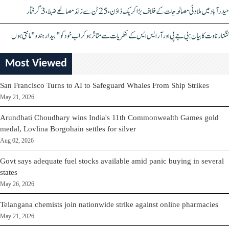
حیدرآباد میں ملاوٹی مصالحہ جات کے خلاف بڑا کریک ڈاؤن، 25 ٹن سے زائد مصالحے ضبط، 3 گرفتار
کنگنا رناوت کا بیان: بی جے پی اور آر ایس ایس کے نظریات سے متاثر ہو کر اب خود کو "بیدار ہندو" مانتی ہوں
Most Viewed
San Francisco Turns to AI to Safeguard Whales From Ship Strikes
May 21, 2026
Arundhati Choudhary wins India's 11th Commonwealth Games gold
medal, Lovlina Borgohain settles for silver
Aug 02, 2026
Govt says adequate fuel stocks available amid panic buying in several
states
May 26, 2026
Telangana chemists join nationwide strike against online pharmacies
May 21, 2026