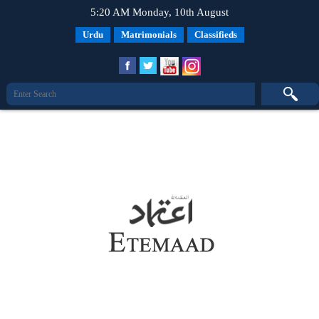
5:20 AM Monday, 10th August
Urdu
Matrimonials
Classifieds