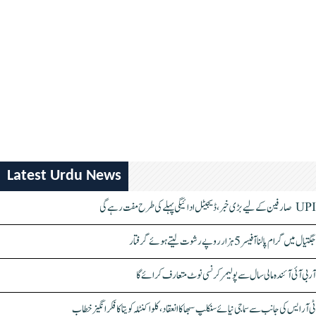
Latest Urdu News
UPI صارفین کے لیے بڑی خبر، ڈیجیٹل ادائیگی پہلے کی طرح مفت رہے گی
جگتیال میں گرام پالنا آفیسر 5 ہزار روپے رشوت لیتے ہوئے گرفتار
آر بی آئی آئندہ مالی سال سے پولیمر کرنسی نوٹ متعارف کرائے گا
ٹی آر ایس کی جانب سے سماجی نیائے سنکلپ سبھا کا انعقاد، کلواکنٹلہ کویتا کا فکر انگیز خطاب