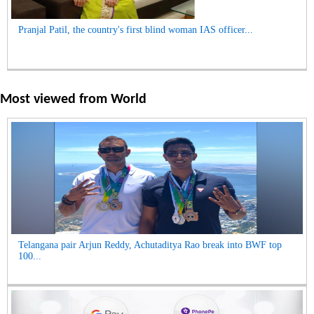
Pranjal Patil, the country's first blind woman IAS officer...
Most viewed from
World
Telangana pair Arjun Reddy, Achutaditya Rao break into BWF top
100...