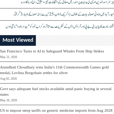
بیرسٹر اسدالدین اویسی کی ہدایت پر مندر میں صفائی کے انتظامات تیز، دیپیش راج ورما کا دورہ
حیدرآباد میں ملاوٹی مصالحہ جات کے خلاف بڑا کریک ڈاؤن، 25 ٹن سے زائد مصالحے ضبط، 3 گرفتار
کنگنا رناوت کا بیان: بی جے پی اور آر ایس ایس کے نظریات سے متاثر ہو کر اب خود کو "بیدار ہندو" مانتی ہوں
Most Viewed
San Francisco Turns to AI to Safeguard Whales From Ship Strikes
May 21, 2026
Arundhati Choudhary wins India's 11th Commonwealth Games gold
medal, Lovlina Borgohain settles for silver
Aug 02, 2026
Govt says adequate fuel stocks available amid panic buying in several
states
May 26, 2026
US to impose steep tariffs on generic medicine imports from Aug 2028