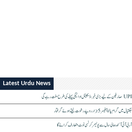
Latest Urdu News
UPI صارفین کے لیے بڑی خبر، ڈیجیٹل ادائیگی پہلے کی طرح مفت رہے گی
جگتیال میں گرام پالنا آفیسر 5 ہزار روپے رشوت لیتے ہوئے گرفتار
آر بی آئی آئندہ مالی سال سے پولیمر کرنسی نوٹ متعارف کرائے گا