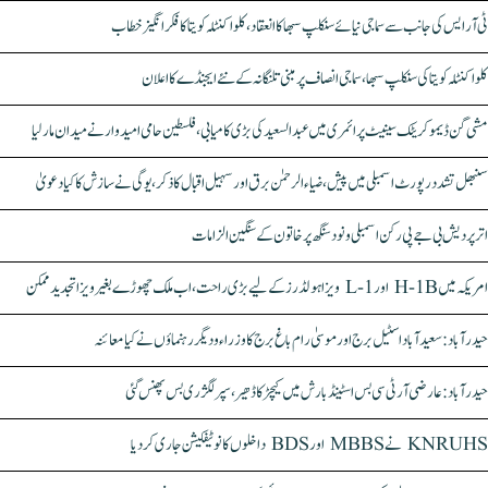
ٹی آر ایس کی جانب سے سماجی نیائے سنکلپ سبھا کا انعقاد، کلواکنٹلہ کویتا کا فکر انگیز خطاب
کلواکنٹلہ کویتا کی سنکلپ سبھا، سماجی انصاف پر مبنی تلنگانہ کے نئے ایجنڈے کا اعلان
مشی گن ڈیموکریٹک سینیٹ پرائمری میں عبدالسعید کی بڑی کامیابی، فلسطین حامی امیدوار نے میدان مار لیا
سنبھل تشدد رپورٹ اسمبلی میں پیش، ضیاء الرحمٰن برق اور سہیل اقبال کا ذکر، یوگی نے سازش کا کیا دعویٰ
اتر پردیش بی جے پی رکن اسمبلی ونود سنگھ پر خاتون کے سنگین الزامات
امریکہ میں H-1B اور L-1 ویزا ہولڈرز کے لیے بڑی راحت، اب ملک چھوڑے بغیر ویزا تجدید ممکن
حیدرآباد: سعیدآباد اسٹیل برج اور موسیٰ رام باغ برج کا وزراء و دیگر رہنماؤں نے کیا معائنہ
حیدرآباد: عارضی آر ٹی سی بس اسٹینڈ بارش میں کیچڑ کا ڈھیر، سپر لگژری بس پھنس گئی
KNRUHS نے MBBS اور BDS داخلوں کا نوٹیفکیشن جاری کر دیا