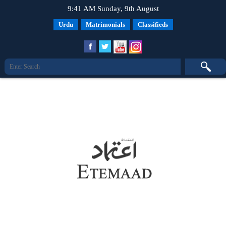
9:41 AM Sunday, 9th August
Urdu
Matrimonials
Classifieds