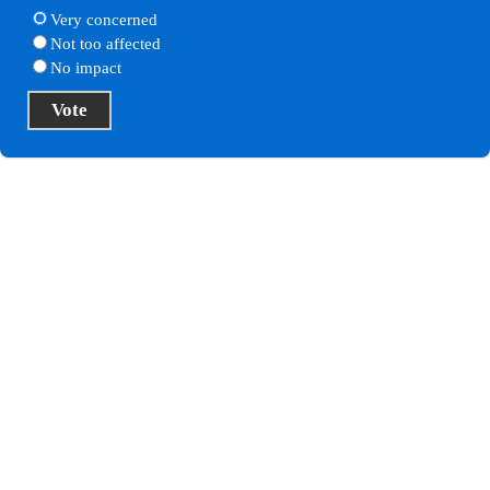
Very concerned
Not too affected
No impact