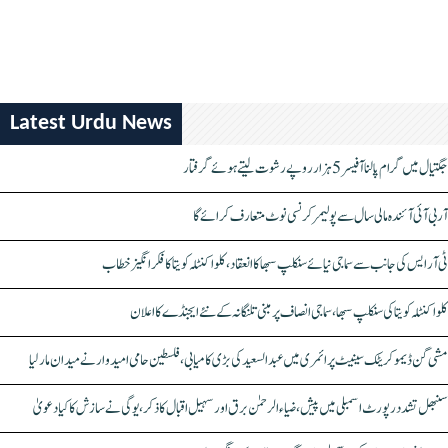
Latest Urdu News
جگتیال میں گرام پالنا آفیسر 5 ہزار روپے رشوت لیتے ہوئے گرفتار
آر بی آئی آئندہ مالی سال سے پولیمر کرنسی نوٹ متعارف کرائے گا
ٹی آر ایس کی جانب سے سماجی نیائے سنکلپ سبھا کا انعقاد، کلواکنٹلہ کویتا کا فکر انگیز خطاب
کلواکنٹلہ کویتا کی سنکلپ سبھا، سماجی انصاف پر مبنی تلنگانہ کے نئے ایجنڈے کا اعلان
مشی گن ڈیموکریٹک سینیٹ پرائمری میں عبدالسعید کی بڑی کامیابی، فلسطین حامی امیدوار نے میدان مار لیا
سنبھل تشدد رپورٹ اسمبلی میں پیش، ضیاء الرحمٰن برق اور سہیل اقبال کا ذکر، یوگی نے سازش کا کیا دعویٰ