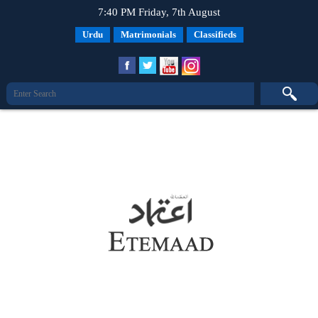
7:40 PM Friday, 7th August
Urdu
Matrimonials
Classifieds