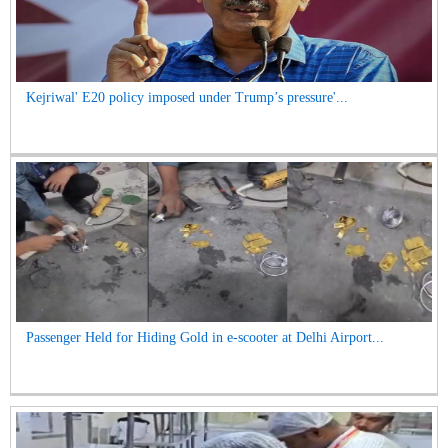
Kejriwal' E20 policy imposed under Trump’s pressure'...
Passenger Held for Hiding Gold in e-scooter at Delhi Airport...