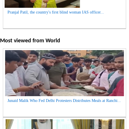
Pranjal Patil, the country's first blind woman IAS officer...
Most viewed from
World
Junaid Malik Who Fed Delhi Protesters Distributes Meals at Ranchi...