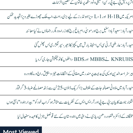
اتر پردیش بی جے پی رکن اسمبلی ونود سنگھ پر خاتون کے سنگین الزامات
امریکہ میں H-1B اور L-1 ویزا ہولڈرز کے لیے بڑی راحت، اب ملک چھوڑے بغیر ویزا تجدید ممکن
حیدرآباد: سعیدآباد اسٹیل برج اور موسیٰ رام باغ برج کا وزراء و دیگر رہنماؤں نے کیا معائنہ
حیدرآباد: عارضی آر ٹی سی بس اسٹینڈ بارش میں کیچڑ کا ڈھیر، سپر لگژری بس پھنس گئی
KNRUHS نے MBBS اور BDS داخلوں کا نوٹیفکیشن جاری کر دیا
بیرسٹر اسدالدین اویسی کی ہدایت پر مندر میں صفائی کے انتظامات تیز، دیپیش راج ورما کا دورہ
حیدرآباد میں ملاوٹی مصالحہ جات کے خلاف بڑا کریک ڈاؤن، 25 ٹن سے زائد مصالحے ضبط، 3 گرفتار
کنگنا رناوت کا بیان: بی جے پی اور آر ایس ایس کے نظریات سے متاثر ہو کر اب خود کو "بیدار ہندو" مانتی ہوں
تلنگانہ کے ڈاکٹر وشنو وردھن ریڈی نے دبئی میں ہندوستان کے نئے قونصل جنرل کا عہدہ سنبھال لیا
Most Viewed