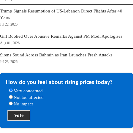
Trump Signals Resumption of US-Lebanon Direct Flights After 40
Years
Jul 22, 2026
Girl Booked Over Abusive Remarks Against PM Modi Apologises
Aug 01, 2026
Sirens Sound Across Bahrain as Iran Launches Fresh Attacks
Jul 23, 2026
How do you feel about rising prices today?
Very concerned
Not too affected
No impact