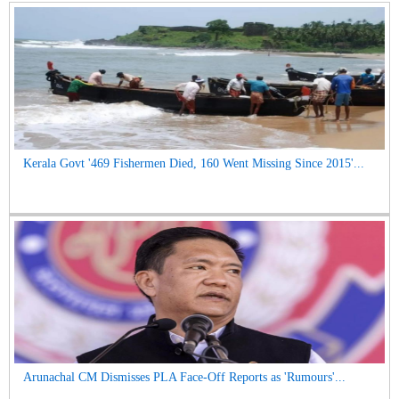
Kerala Govt '469 Fishermen Died, 160 Went Missing Since 2015'...
Arunachal CM Dismisses PLA Face-Off Reports as 'Rumours'...