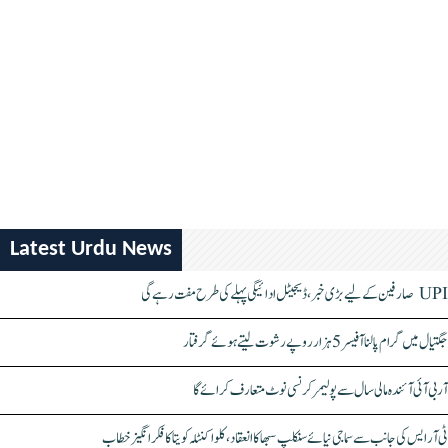
Latest Urdu News
UPI صارفین کے لیے بڑی خبر، ڈیجیٹل ادائیگی پہلے کی طرح مفت رہے گی
جگتیال میں گرام پالنا آفیسر 5 ہزار روپے رشوت لیتے ہوئے گرفتار
آر بی آئی آئندہ مالی سال سے پولیمر کرنسی نوٹ متعارف کرائے گا
ٹی آر ایس کی جانب سے سماجی نیائے سنکلپ سبھا کا انعقاد، کلواکنٹلہ کویتا کا فکر انگیز خطاب