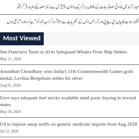
حیدرآباد میں ملاوٹی مصالحہ جات کے خلاف بڑا کریک ڈاؤن، 25 ٹن سے زائد مصالحے ضبط، 3 گرفتار
کنگنا رناوت کا بیان: بی جے پی اور آر ایس ایس کے نظریات سے متاثر ہو کر اب خود کو "بیدار ہندو" مانتی ہوں
Most Viewed
San Francisco Turns to AI to Safeguard Whales From Ship Strikes
May 21, 2026
Arundhati Choudhary wins India's 11th Commonwealth Games gold
medal, Lovlina Borgohain settles for silver
Aug 02, 2026
Govt says adequate fuel stocks available amid panic buying in several
states
May 26, 2026
US to impose steep tariffs on generic medicine imports from Aug 2028
Jul 22, 2026