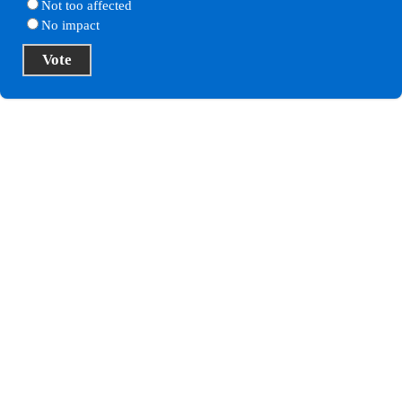
Not too affected
No impact