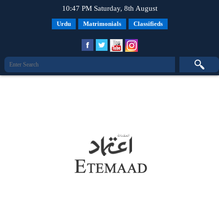
10:47 PM Saturday, 8th August
Urdu
Matrimonials
Classifieds