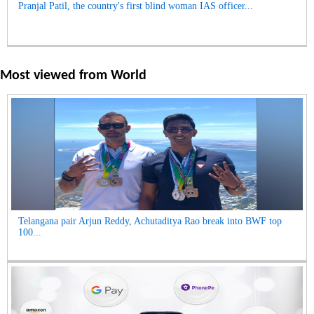
Pranjal Patil, the country's first blind woman IAS officer...
Most viewed from
World
Telangana pair Arjun Reddy, Achutaditya Rao break into BWF top
100...