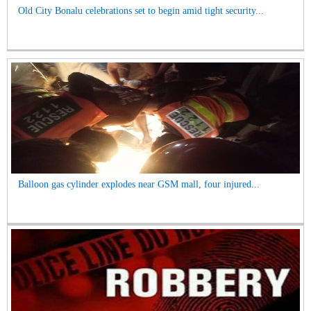
Old City Bonalu celebrations set to begin amid tight security...
Balloon gas cylinder explodes near GSM mall, four injured...