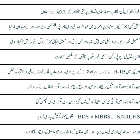
کلواکنٹلہ کویتا کی سنکلپ سبھا، سماجی انصاف پر مبنی تلنگانہ کے نئے ایجنڈے کا اعلان
مشی گن ڈیموکریٹک سینیٹ پرائمری میں عبدالسعید کی بڑی کامیابی، فلسطین حامی امیدوار نے میدان مار لیا
سنبھل تشدد رپورٹ اسمبلی میں پیش، ضیاء الرحمٰن برق اور سہیل اقبال کا ذکر، یوگی نے سازش کا کیا دعویٰ
اتر پردیش بی جے پی رکن اسمبلی ونود سنگھ پر خاتون کے سنگین الزامات
امریکہ میں H-1B اور L-1 ویزا ہولڈرز کے لیے بڑی راحت، اب ملک چھوڑے بغیر ویزا تجدید ممکن
حیدرآباد: سعیدآباد اسٹیل برج اور موسیٰ رام باغ برج کا وزراء و دیگر رہنماؤں نے کیا معائنہ
حیدرآباد: عارضی آر ٹی سی بس اسٹینڈ بارش میں کیچڑ کا ڈھیر، سپر لگژری بس پھنس گئی
KNRUHS نے MBBS اور BDS داخلوں کا نوٹیفکیشن جاری کر دیا
بیرسٹر اسدالدین اویسی کی ہدایت پر مندر میں صفائی کے انتظامات تیز، دیپیش راج ورما کا دورہ