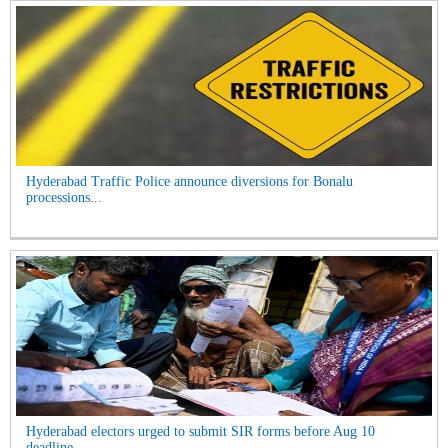
Hyderabad Traffic Police announce diversions for Bonalu
processions...
Hyderabad electors urged to submit SIR forms before Aug 10
deadline...