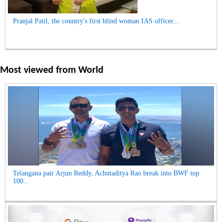
Pranjal Patil, the country's first blind woman IAS officer...
Most viewed from
World
Telangana pair Arjun Reddy, Achutaditya Rao break into BWF top
100...