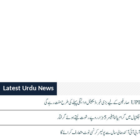
Latest Urdu News
UPI صارفین کے لیے بڑی خبر، ڈیجیٹل ادائیگی پہلے کی طرح مفت رہے گی
جگتیال میں گرام پالنا آفیسر 5 ہزار روپے رشوت لیتے ہوئے گرفتار
آر بی آئی آئندہ مالی سال سے پولیمر کرنسی نوٹ متعارف کرائے گا