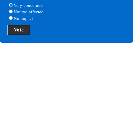
Very concerned
Not too affected
No impact