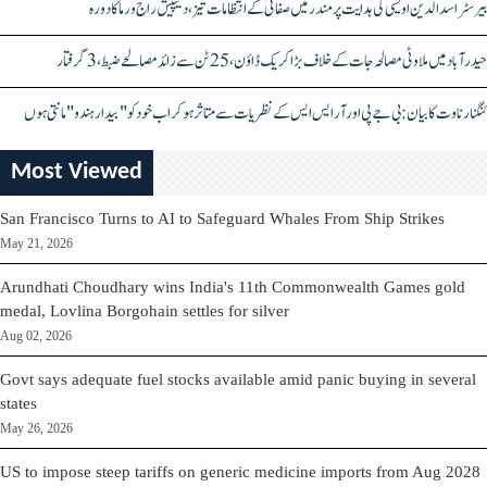
بیرسٹر اسدالدین اویسی کی ہدایت پر مندر میں صفائی کے انتظامات تیز، دیپیش راج ورما کا دورہ
حیدرآباد میں ملاوٹی مصالحہ جات کے خلاف بڑا کریک ڈاؤن، 25 ٹن سے زائد مصالحے ضبط، 3 گرفتار
کنگنا رناوت کا بیان: بی جے پی اور آر ایس ایس کے نظریات سے متاثر ہو کر اب خود کو "بیدار ہندو" مانتی ہوں
Most Viewed
San Francisco Turns to AI to Safeguard Whales From Ship Strikes
May 21, 2026
Arundhati Choudhary wins India's 11th Commonwealth Games gold
medal, Lovlina Borgohain settles for silver
Aug 02, 2026
Govt says adequate fuel stocks available amid panic buying in several
states
May 26, 2026
US to impose steep tariffs on generic medicine imports from Aug 2028