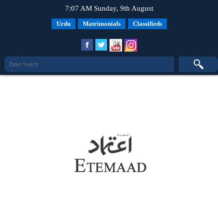
7:07 AM Sunday, 9th August
Urdu
Matrimonials
Classifieds