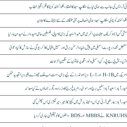
ٹی آر ایس کی جانب سے سماجی نیائے سنکلپ سبھا کا انعقاد، کلواکنٹلہ کویتا کا فکر انگیز خطاب
کلواکنٹلہ کویتا کی سنکلپ سبھا، سماجی انصاف پر مبنی تلنگانہ کے نئے ایجنڈے کا اعلان
مشی گن ڈیموکریٹک سینیٹ پرائمری میں عبدالسعید کی بڑی کامیابی، فلسطین حامی امیدوار نے میدان مار لیا
سنبھل تشدد رپورٹ اسمبلی میں پیش، ضیاء الرحمٰن برق اور سہیل اقبال کا ذکر، یوگی نے سازش کا کیا دعویٰ
اتر پردیش بی جے پی رکن اسمبلی ونود سنگھ پر خاتون کے سنگین الزامات
امریکہ میں H-1B اور L-1 ویزا ہولڈرز کے لیے بڑی راحت، اب ملک چھوڑے بغیر ویزا تجدید ممکن
حیدرآباد: سعیدآباد اسٹیل برج اور موسیٰ رام باغ برج کا وزراء و دیگر رہنماؤں نے کیا معائنہ
حیدرآباد: عارضی آر ٹی سی بس اسٹینڈ بارش میں کیچڑ کا ڈھیر، سپر لگژری بس پھنس گئی
KNRUHS نے MBBS اور BDS داخلوں کا نوٹیفکیشن جاری کر دیا