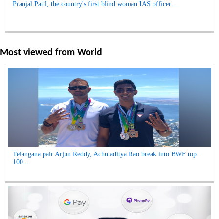
Pranjal Patil, the country's first blind woman IAS officer...
Most viewed from
World
Telangana pair Arjun Reddy, Achutaditya Rao break into BWF top
100...