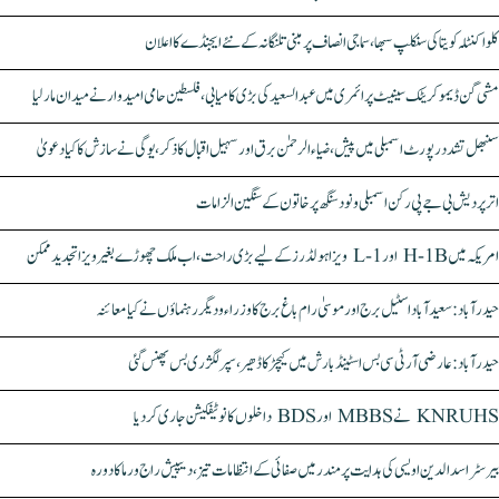
کلواکنٹلہ کویتا کی سنکلپ سبھا، سماجی انصاف پر مبنی تلنگانہ کے نئے ایجنڈے کا اعلان
مشی گن ڈیموکریٹک سینیٹ پرائمری میں عبدالسعید کی بڑی کامیابی، فلسطین حامی امیدوار نے میدان مار لیا
سنبھل تشدد رپورٹ اسمبلی میں پیش، ضیاء الرحمٰن برق اور سہیل اقبال کا ذکر، یوگی نے سازش کا کیا دعویٰ
اتر پردیش بی جے پی رکن اسمبلی ونود سنگھ پر خاتون کے سنگین الزامات
امریکہ میں H-1B اور L-1 ویزا ہولڈرز کے لیے بڑی راحت، اب ملک چھوڑے بغیر ویزا تجدید ممکن
حیدرآباد: سعیدآباد اسٹیل برج اور موسیٰ رام باغ برج کا وزراء و دیگر رہنماؤں نے کیا معائنہ
حیدرآباد: عارضی آر ٹی سی بس اسٹینڈ بارش میں کیچڑ کا ڈھیر، سپر لگژری بس پھنس گئی
KNRUHS نے MBBS اور BDS داخلوں کا نوٹیفکیشن جاری کر دیا
بیرسٹر اسدالدین اویسی کی ہدایت پر مندر میں صفائی کے انتظامات تیز، دیپیش راج ورما کا دورہ