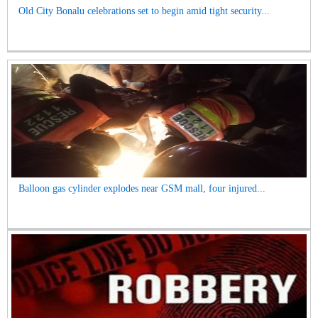
Old City Bonalu celebrations set to begin amid tight security...
Balloon gas cylinder explodes near GSM mall, four injured...