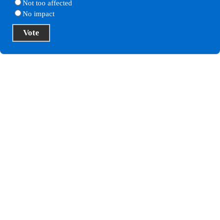
Not too affected
No impact