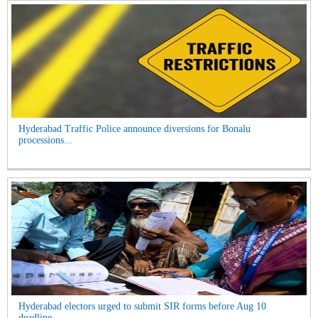
Hyderabad Traffic Police announce diversions for Bonalu
processions...
Hyderabad electors urged to submit SIR forms before Aug 10
deadline...