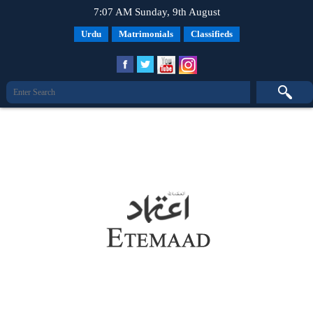
7:07 AM Sunday, 9th August
Urdu
Matrimonials
Classifieds