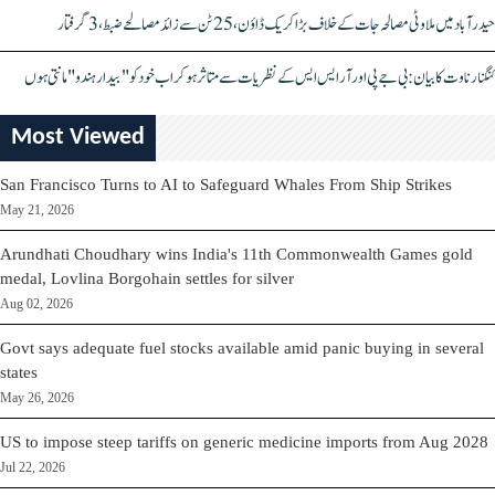
حیدرآباد میں ملاوٹی مصالحہ جات کے خلاف بڑا کریک ڈاؤن، 25 ٹن سے زائد مصالحے ضبط، 3 گرفتار
کنگنا رناوت کا بیان: بی جے پی اور آر ایس ایس کے نظریات سے متاثر ہو کر اب خود کو "بیدار ہندو" مانتی ہوں
Most Viewed
San Francisco Turns to AI to Safeguard Whales From Ship Strikes
May 21, 2026
Arundhati Choudhary wins India's 11th Commonwealth Games gold
medal, Lovlina Borgohain settles for silver
Aug 02, 2026
Govt says adequate fuel stocks available amid panic buying in several
states
May 26, 2026
US to impose steep tariffs on generic medicine imports from Aug 2028
Jul 22, 2026