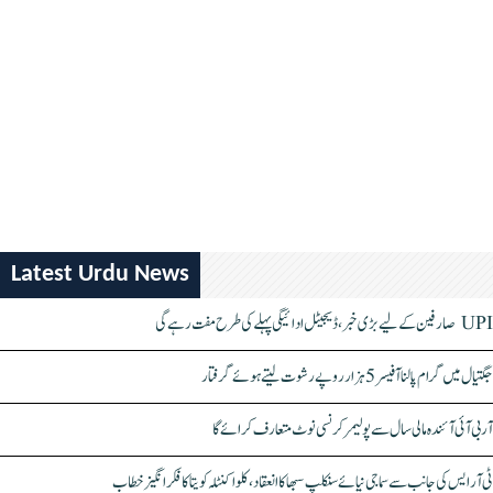
Latest Urdu News
UPI صارفین کے لیے بڑی خبر، ڈیجیٹل ادائیگی پہلے کی طرح مفت رہے گی
جگتیال میں گرام پالنا آفیسر 5 ہزار روپے رشوت لیتے ہوئے گرفتار
آر بی آئی آئندہ مالی سال سے پولیمر کرنسی نوٹ متعارف کرائے گا
ٹی آر ایس کی جانب سے سماجی نیائے سنکلپ سبھا کا انعقاد، کلواکنٹلہ کویتا کا فکر انگیز خطاب