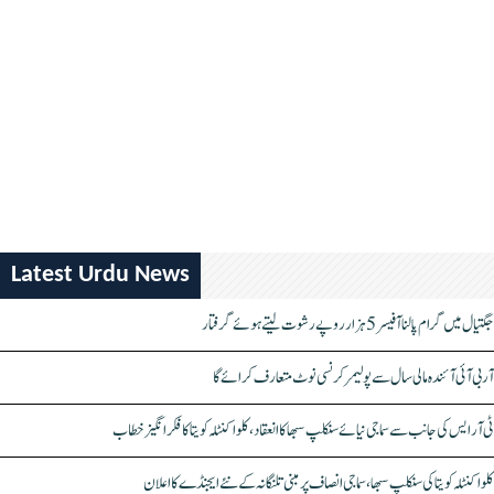
Latest Urdu News
جگتیال میں گرام پالنا آفیسر 5 ہزار روپے رشوت لیتے ہوئے گرفتار
آر بی آئی آئندہ مالی سال سے پولیمر کرنسی نوٹ متعارف کرائے گا
ٹی آر ایس کی جانب سے سماجی نیائے سنکلپ سبھا کا انعقاد، کلواکنٹلہ کویتا کا فکر انگیز خطاب
کلواکنٹلہ کویتا کی سنکلپ سبھا، سماجی انصاف پر مبنی تلنگانہ کے نئے ایجنڈے کا اعلان