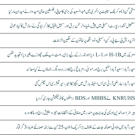
مشی گن ڈیموکریٹک سینیٹ پرائمری میں عبدالسعید کی بڑی کامیابی، فلسطین حامی امیدوار نے میدان مار لیا
سنبھل تشدد رپورٹ اسمبلی میں پیش، ضیاء الرحمٰن برق اور سہیل اقبال کا ذکر، یوگی نے سازش کا کیا دعویٰ
اتر پردیش بی جے پی رکن اسمبلی ونود سنگھ پر خاتون کے سنگین الزامات
امریکہ میں H-1B اور L-1 ویزا ہولڈرز کے لیے بڑی راحت، اب ملک چھوڑے بغیر ویزا تجدید ممکن
حیدرآباد: سعیدآباد اسٹیل برج اور موسیٰ رام باغ برج کا وزراء و دیگر رہنماؤں نے کیا معائنہ
حیدرآباد: عارضی آر ٹی سی بس اسٹینڈ بارش میں کیچڑ کا ڈھیر، سپر لگژری بس پھنس گئی
KNRUHS نے MBBS اور BDS داخلوں کا نوٹیفکیشن جاری کر دیا
بیرسٹر اسدالدین اویسی کی ہدایت پر مندر میں صفائی کے انتظامات تیز، دیپیش راج ورما کا دورہ
حیدرآباد میں ملاوٹی مصالحہ جات کے خلاف بڑا کریک ڈاؤن، 25 ٹن سے زائد مصالحے ضبط، 3 گرفتار