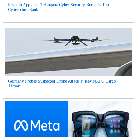
Revanth Applauds Telangana Cyber Security Bureau's Top
Cybercrime Rank...
Germany Probes Suspected Drone Attack at Key NATO Cargo
Airport ...