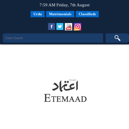
7:59 AM Friday, 7th August
Urdu
Matrimonials
Classifieds