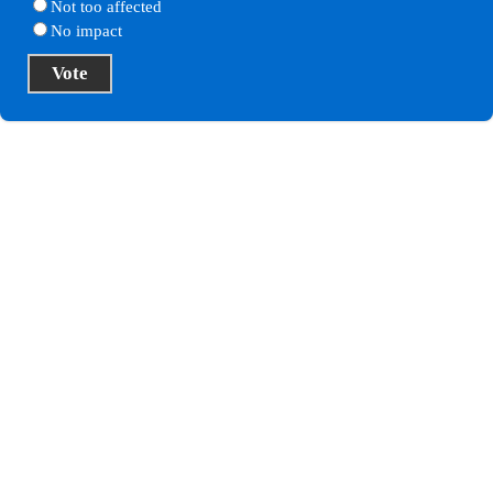
Not too affected
No impact