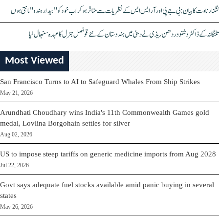
کنگنا رناوت کا بیان: بی جے پی اور آر ایس ایس کے نظریات سے متاثر ہو کر اب خود کو "بیدار ہندو" مانتی ہوں
تلنگانہ کے ڈاکٹر وشنو وردھن ریڈی نے دبئی میں ہندوستان کے نئے قونصل جنرل کا عہدہ سنبھال لیا
Most Viewed
San Francisco Turns to AI to Safeguard Whales From Ship Strikes
May 21, 2026
Arundhati Choudhary wins India's 11th Commonwealth Games gold
medal, Lovlina Borgohain settles for silver
Aug 02, 2026
US to impose steep tariffs on generic medicine imports from Aug 2028
Jul 22, 2026
Govt says adequate fuel stocks available amid panic buying in several
states
May 26, 2026