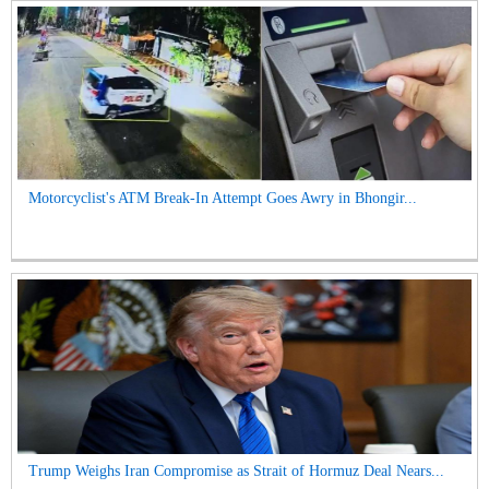
Motorcyclist's ATM Break-In Attempt Goes Awry in Bhongir...
Trump Weighs Iran Compromise as Strait of Hormuz Deal Nears...