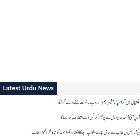
Latest Urdu News
جگتیال میں گرام پالنا آفیسر 5 ہزار روپے رشوت لیتے ہوئے گرفتار
آر بی آئی آئندہ مالی سال سے پولیمر کرنسی نوٹ متعارف کرائے گا
ٹی آر ایس کی جانب سے سماجی نیائے سنکلپ سبھا کا انعقاد، کلواکنٹلہ کویتا کا فکر انگیز خطاب