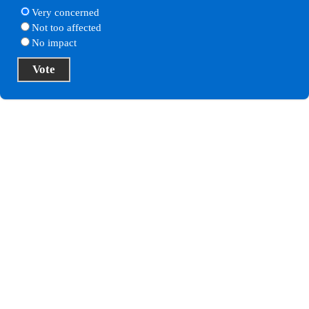
Very concerned
Not too affected
No impact