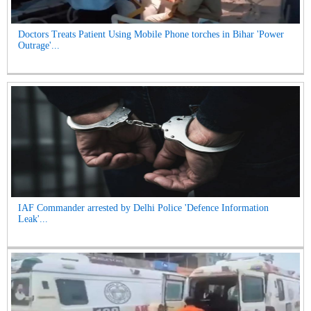
Doctors Treats Patient Using Mobile Phone torches in Bihar 'Power
Outrage'...
IAF Commander arrested by Delhi Police 'Defence Information
Leak'...