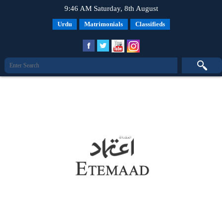
9:46 AM Saturday, 8th August
Urdu
Matrimonials
Classifieds