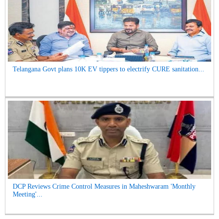
Telangana Govt plans 10K EV tippers to electrify CURE sanitation...
DCP Reviews Crime Control Measures in Maheshwaram 'Monthly
Meeting'...