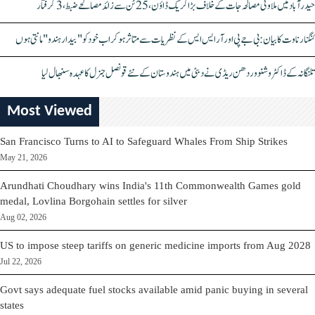
حیدرآباد میں ملاوٹی مصالحہ جات کے خلاف بڑا کریک ڈاؤن، 25 ٹن سے زائد مصالحے ضبط، 3 گرفتار
کنگنا رناوت کا بیان: بی جے پی اور آر ایس ایس کے نظریات سے متاثر ہو کر اب خود کو "بیدار ہندو" مانتی ہوں
تلنگانہ کے ڈاکٹر وشنو وردھن ریڈی نے دبئی میں ہندوستان کے نئے قونصل جنرل کا عہدہ سنبھال لیا
Most Viewed
San Francisco Turns to AI to Safeguard Whales From Ship Strikes
May 21, 2026
Arundhati Choudhary wins India's 11th Commonwealth Games gold
medal, Lovlina Borgohain settles for silver
Aug 02, 2026
US to impose steep tariffs on generic medicine imports from Aug 2028
Jul 22, 2026
Govt says adequate fuel stocks available amid panic buying in several
states