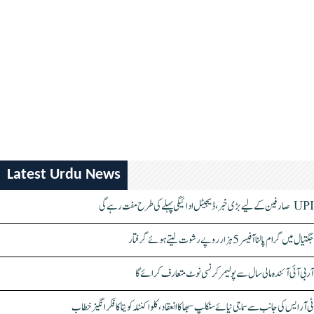
Latest Urdu News
UPI صارفین کے لیے بڑی خبر، ڈیجیٹل ادائیگی پہلے کی طرح مفت رہے گی
جگتیال میں گرام پالنا آفیسر 5 ہزار روپے رشوت لیتے ہوئے گرفتار
آر بی آئی آئندہ مالی سال سے پولیمر کرنسی نوٹ متعارف کرائے گا
ٹی آر ایس کی جانب سے سماجی نیائے سنکلپ سبھا کا انعقاد، کلواکنٹلہ کویتا کا فکر انگیز خطاب