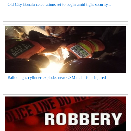
Old City Bonalu celebrations set to begin amid tight security...
Balloon gas cylinder explodes near GSM mall, four injured...