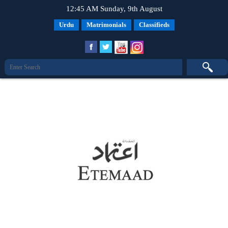
12:45 AM Sunday, 9th August
Urdu
Matrimonials
Classifieds