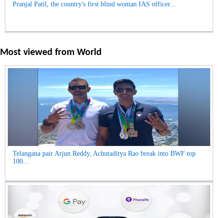
Pranjal Patil, the country's first blind woman IAS officer...
Most viewed from
World
Telangana pair Arjun Reddy, Achutaditya Rao break into BWF top
100...