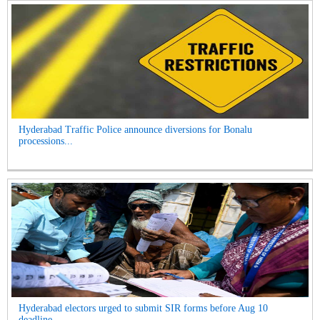
Hyderabad Traffic Police announce diversions for Bonalu
processions...
Hyderabad electors urged to submit SIR forms before Aug 10
deadline...