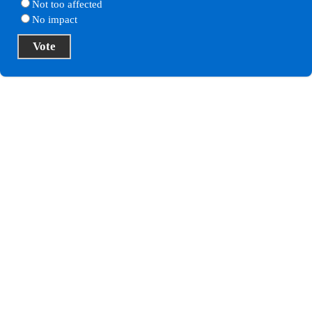
Not too affected
No impact