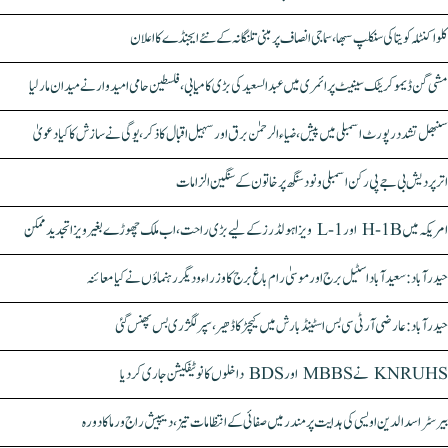
کلواکنٹلہ کویتا کی سنکلپ سبھا، سماجی انصاف پر مبنی تلنگانہ کے نئے ایجنڈے کا اعلان
مشی گن ڈیموکریٹک سینیٹ پرائمری میں عبدالسعید کی بڑی کامیابی، فلسطین حامی امیدوار نے میدان مار لیا
سنبھل تشدد رپورٹ اسمبلی میں پیش، ضیاء الرحمٰن برق اور سہیل اقبال کا ذکر، یوگی نے سازش کا کیا دعویٰ
اتر پردیش بی جے پی رکن اسمبلی ونود سنگھ پر خاتون کے سنگین الزامات
امریکہ میں H-1B اور L-1 ویزا ہولڈرز کے لیے بڑی راحت، اب ملک چھوڑے بغیر ویزا تجدید ممکن
حیدرآباد: سعیدآباد اسٹیل برج اور موسیٰ رام باغ برج کا وزراء و دیگر رہنماؤں نے کیا معائنہ
حیدرآباد: عارضی آر ٹی سی بس اسٹینڈ بارش میں کیچڑ کا ڈھیر، سپر لگژری بس پھنس گئی
KNRUHS نے MBBS اور BDS داخلوں کا نوٹیفکیشن جاری کر دیا
بیرسٹر اسدالدین اویسی کی ہدایت پر مندر میں صفائی کے انتظامات تیز، دیپیش راج ورما کا دورہ