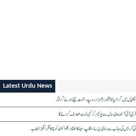
Latest Urdu News
جگتیال میں گرام پالنا آفیسر 5 ہزار روپے رشوت لیتے ہوئے گرفتار
آر بی آئی آئندہ مالی سال سے پولیمر کرنسی نوٹ متعارف کرائے گا
ٹی آر ایس کی جانب سے سماجی نیائے سنکلپ سبھا کا انعقاد، کلواکنٹلہ کویتا کا فکر انگیز خطاب