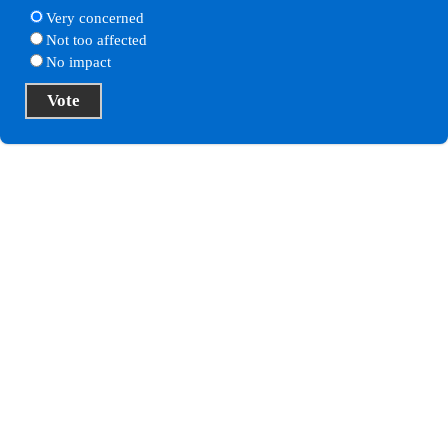
Very concerned
Not too affected
No impact