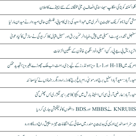
کلواکنٹلہ کویتا کی سنکلپ سبھا، سماجی انصاف پر مبنی تلنگانہ کے نئے ایجنڈے کا اعلان
مشی گن ڈیموکریٹک سینیٹ پرائمری میں عبدالسعید کی بڑی کامیابی، فلسطین حامی امیدوار نے میدان مار لیا
سنبھل تشدد رپورٹ اسمبلی میں پیش، ضیاء الرحمٰن برق اور سہیل اقبال کا ذکر، یوگی نے سازش کا کیا دعویٰ
اتر پردیش بی جے پی رکن اسمبلی ونود سنگھ پر خاتون کے سنگین الزامات
امریکہ میں H-1B اور L-1 ویزا ہولڈرز کے لیے بڑی راحت، اب ملک چھوڑے بغیر ویزا تجدید ممکن
حیدرآباد: سعیدآباد اسٹیل برج اور موسیٰ رام باغ برج کا وزراء و دیگر رہنماؤں نے کیا معائنہ
حیدرآباد: عارضی آر ٹی سی بس اسٹینڈ بارش میں کیچڑ کا ڈھیر، سپر لگژری بس پھنس گئی
KNRUHS نے MBBS اور BDS داخلوں کا نوٹیفکیشن جاری کر دیا
بیرسٹر اسدالدین اویسی کی ہدایت پر مندر میں صفائی کے انتظامات تیز، دیپیش راج ورما کا دورہ