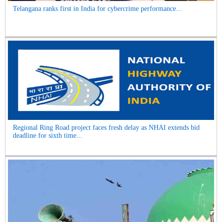
Telangana ranks first in India for cybercrime performance...
Regional Ring Road project faces fresh delay as NHAI extends bid
deadline for sixth time...