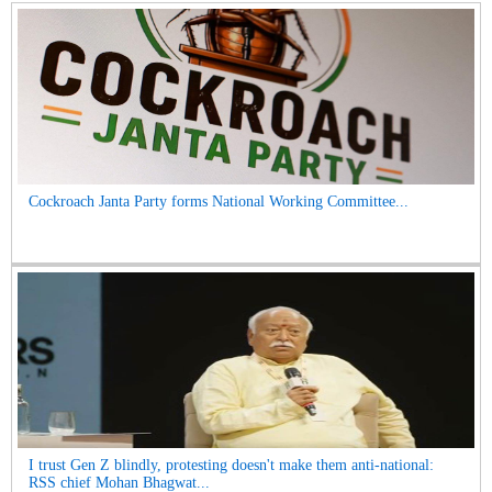
Cockroach Janta Party forms National Working Committee...
I trust Gen Z blindly, protesting doesn't make them anti-national:
RSS chief Mohan Bhagwat...