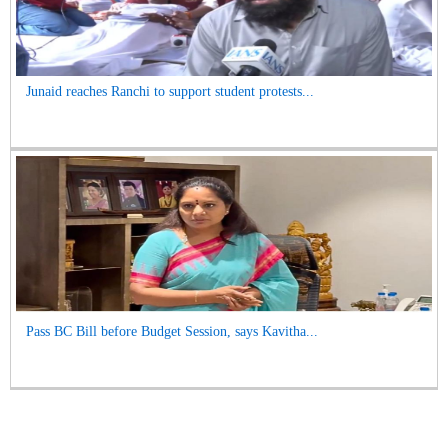
Junaid reaches Ranchi to support student protests...
Pass BC Bill before Budget Session, says Kavitha...