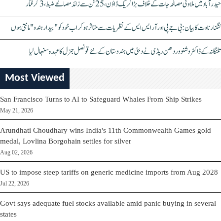
حیدرآباد میں ملاوٹی مصالحہ جات کے خلاف بڑا کریک ڈاؤن، 25 ٹن سے زائد مصالحے ضبط، 3 گرفتار
کنگنا رناوت کا بیان: بی جے پی اور آر ایس ایس کے نظریات سے متاثر ہو کر اب خود کو "بیدار ہندو" مانتی ہوں
تلنگانہ کے ڈاکٹر وشنو وردھن ریڈی نے دبئی میں ہندوستان کے نئے قونصل جنرل کا عہدہ سنبھال لیا
Most Viewed
San Francisco Turns to AI to Safeguard Whales From Ship Strikes
May 21, 2026
Arundhati Choudhary wins India's 11th Commonwealth Games gold
medal, Lovlina Borgohain settles for silver
Aug 02, 2026
US to impose steep tariffs on generic medicine imports from Aug 2028
Jul 22, 2026
Govt says adequate fuel stocks available amid panic buying in several
states