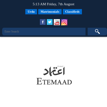
5:13 AM Friday, 7th August
Urdu
Matrimonials
Classifieds