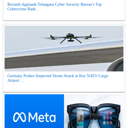
Revanth Applauds Telangana Cyber Security Bureau's Top
Cybercrime Rank...
Germany Probes Suspected Drone Attack at Key NATO Cargo
Airport ...