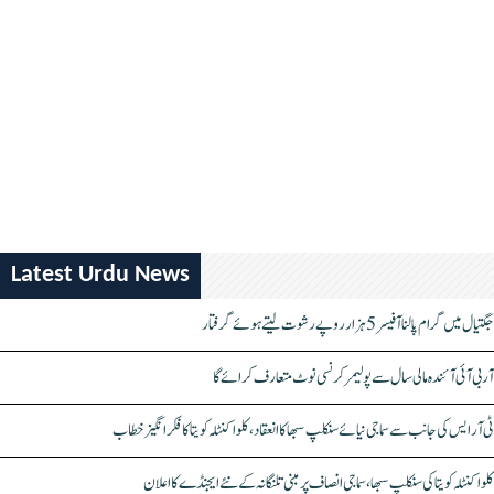
Latest Urdu News
جگتیال میں گرام پالنا آفیسر 5 ہزار روپے رشوت لیتے ہوئے گرفتار
آر بی آئی آئندہ مالی سال سے پولیمر کرنسی نوٹ متعارف کرائے گا
ٹی آر ایس کی جانب سے سماجی نیائے سنکلپ سبھا کا انعقاد، کلواکنٹلہ کویتا کا فکر انگیز خطاب
کلواکنٹلہ کویتا کی سنکلپ سبھا، سماجی انصاف پر مبنی تلنگانہ کے نئے ایجنڈے کا اعلان