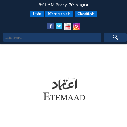
8:01 AM Friday, 7th August
Urdu
Matrimonials
Classifieds