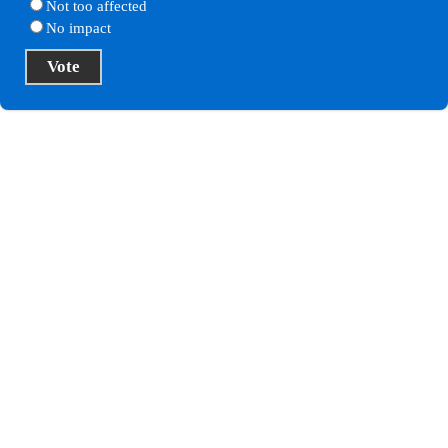
Not too affected
No impact