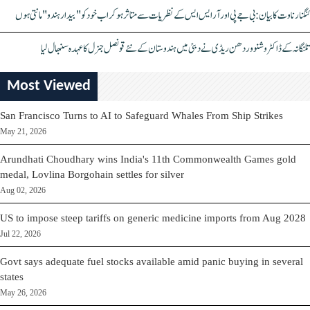
کنگنا رناوت کا بیان: بی جے پی اور آر ایس ایس کے نظریات سے متاثر ہو کر اب خود کو "بیدار ہندو" مانتی ہوں
تلنگانہ کے ڈاکٹر وشنو وردھن ریڈی نے دبئی میں ہندوستان کے نئے قونصل جنرل کا عہدہ سنبھال لیا
Most Viewed
San Francisco Turns to AI to Safeguard Whales From Ship Strikes
May 21, 2026
Arundhati Choudhary wins India's 11th Commonwealth Games gold
medal, Lovlina Borgohain settles for silver
Aug 02, 2026
US to impose steep tariffs on generic medicine imports from Aug 2028
Jul 22, 2026
Govt says adequate fuel stocks available amid panic buying in several
states
May 26, 2026