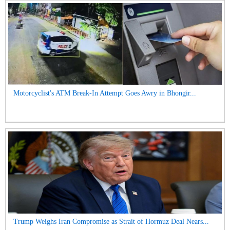
Motorcyclist's ATM Break-In Attempt Goes Awry in Bhongir...
Trump Weighs Iran Compromise as Strait of Hormuz Deal Nears...