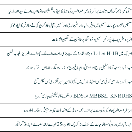
مشی گن ڈیموکریٹک سینیٹ پرائمری میں عبدالسعید کی بڑی کامیابی، فلسطین حامی امیدوار نے میدان مار لیا
سنبھل تشدد رپورٹ اسمبلی میں پیش، ضیاء الرحمٰن برق اور سہیل اقبال کا ذکر، یوگی نے سازش کا کیا دعویٰ
اتر پردیش بی جے پی رکن اسمبلی ونود سنگھ پر خاتون کے سنگین الزامات
امریکہ میں H-1B اور L-1 ویزا ہولڈرز کے لیے بڑی راحت، اب ملک چھوڑے بغیر ویزا تجدید ممکن
حیدرآباد: سعیدآباد اسٹیل برج اور موسیٰ رام باغ برج کا وزراء و دیگر رہنماؤں نے کیا معائنہ
حیدرآباد: عارضی آر ٹی سی بس اسٹینڈ بارش میں کیچڑ کا ڈھیر، سپر لگژری بس پھنس گئی
KNRUHS نے MBBS اور BDS داخلوں کا نوٹیفکیشن جاری کر دیا
بیرسٹر اسدالدین اویسی کی ہدایت پر مندر میں صفائی کے انتظامات تیز، دیپیش راج ورما کا دورہ
حیدرآباد میں ملاوٹی مصالحہ جات کے خلاف بڑا کریک ڈاؤن، 25 ٹن سے زائد مصالحے ضبط، 3 گرفتار