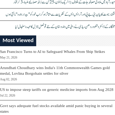
حیدرآباد میں ملاوٹی مصالحہ جات کے خلاف بڑا کریک ڈاؤن، 25 ٹن سے زائد مصالحے ضبط، 3 گرفتار
کنگنا رناوت کا بیان: بی جے پی اور آر ایس ایس کے نظریات سے متاثر ہو کر اب خود کو "بیدار ہندو" مانتی ہوں
تلنگانہ کے ڈاکٹر وشنو وردھن ریڈی نے دبئی میں ہندوستان کے نئے قونصل جنرل کا عہدہ سنبھال لیا
Most Viewed
San Francisco Turns to AI to Safeguard Whales From Ship Strikes
May 21, 2026
Arundhati Choudhary wins India's 11th Commonwealth Games gold
medal, Lovlina Borgohain settles for silver
Aug 02, 2026
US to impose steep tariffs on generic medicine imports from Aug 2028
Jul 22, 2026
Govt says adequate fuel stocks available amid panic buying in several
states