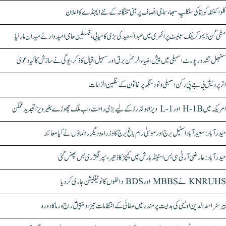
کلواکنٹلہ کویتا کی سنکلپ سبھا، سماجی انصاف پر مبنی تلنگانہ کے نئے ایجنڈے کا اعلان
مشی گن ڈیموکریٹک سینیٹ پرائمری میں عبدالسعید کی بڑی کامیابی، فلسطین حامی امیدوار نے میدان مار لیا
سنبھل تشدد رپورٹ اسمبلی میں پیش، ضیاء الرحمٰن برق اور سہیل اقبال کا ذکر، یوگی نے سازش کا کیا دعویٰ
اتر پردیش بی جے پی رکن اسمبلی ونود سنگھ پر خاتون کے سنگین الزامات
امریکہ میں H-1B اور L-1 ویزا ہولڈرز کے لیے بڑی راحت، اب ملک چھوڑے بغیر ویزا تجدید ممکن
حیدرآباد: سعیدآباد اسٹیل برج اور موسیٰ رام باغ برج کا وزراء و دیگر رہنماؤں نے کیا معائنہ
حیدرآباد: عارضی آر ٹی سی بس اسٹینڈ بارش میں کیچڑ کا ڈھیر، سپر لگژری بس پھنس گئی
KNRUHS نے MBBS اور BDS داخلوں کا نوٹیفکیشن جاری کر دیا
بیرسٹر اسدالدین اویسی کی ہدایت پر مندر میں صفائی کے انتظامات تیز، دیپیش راج ورما کا دورہ