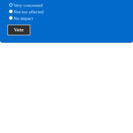
Very concerned
Not too affected
No impact