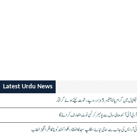
Latest Urdu News
جگتیال میں گرام پالنا آفیسر 5 ہزار روپے رشوت لیتے ہوئے گرفتار
آر بی آئی آئندہ مالی سال سے پولیمر کرنسی نوٹ متعارف کرائے گا
ٹی آر ایس کی جانب سے سماجی نیائے سنکلپ سبھا کا انعقاد، کلواکنٹلہ کویتا کا فکر انگیز خطاب