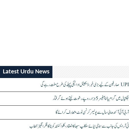
Latest Urdu News
UPI صارفین کے لیے بڑی خبر، ڈیجیٹل ادائیگی پہلے کی طرح مفت رہے گی
جگتیال میں گرام پالنا آفیسر 5 ہزار روپے رشوت لیتے ہوئے گرفتار
آر بی آئی آئندہ مالی سال سے پولیمر کرنسی نوٹ متعارف کرائے گا
ٹی آر ایس کی جانب سے سماجی نیائے سنکلپ سبھا کا انعقاد، کلواکنٹلہ کویتا کا فکر انگیز خطاب