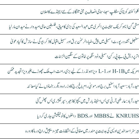
کلواکنٹلہ کویتا کی سنکلپ سبھا، سماجی انصاف پر مبنی تلنگانہ کے نئے ایجنڈے کا اعلان
مشی گن ڈیموکریٹک سینیٹ پرائمری میں عبدالسعید کی بڑی کامیابی، فلسطین حامی امیدوار نے میدان مار لیا
سنبھل تشدد رپورٹ اسمبلی میں پیش، ضیاء الرحمٰن برق اور سہیل اقبال کا ذکر، یوگی نے سازش کا کیا دعویٰ
اتر پردیش بی جے پی رکن اسمبلی ونود سنگھ پر خاتون کے سنگین الزامات
امریکہ میں H-1B اور L-1 ویزا ہولڈرز کے لیے بڑی راحت، اب ملک چھوڑے بغیر ویزا تجدید ممکن
حیدرآباد: سعیدآباد اسٹیل برج اور موسیٰ رام باغ برج کا وزراء و دیگر رہنماؤں نے کیا معائنہ
حیدرآباد: عارضی آر ٹی سی بس اسٹینڈ بارش میں کیچڑ کا ڈھیر، سپر لگژری بس پھنس گئی
KNRUHS نے MBBS اور BDS داخلوں کا نوٹیفکیشن جاری کر دیا
بیرسٹر اسدالدین اویسی کی ہدایت پر مندر میں صفائی کے انتظامات تیز، دیپیش راج ورما کا دورہ