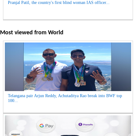
Pranjal Patil, the country's first blind woman IAS officer...
Most viewed from
World
Telangana pair Arjun Reddy, Achutaditya Rao break into BWF top
100...