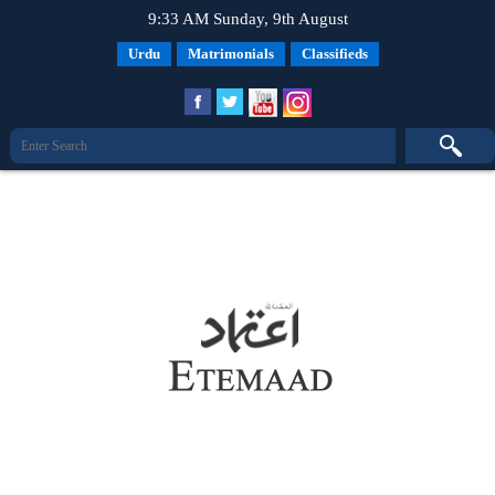
9:33 AM Sunday, 9th August
Urdu
Matrimonials
Classifieds