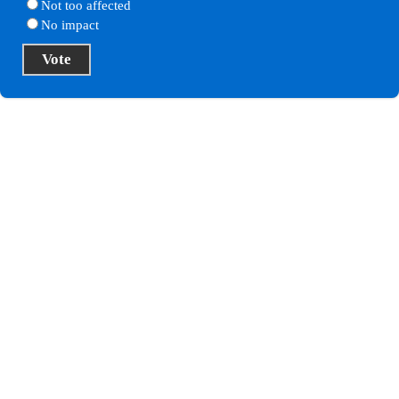
Not too affected
No impact