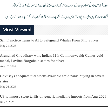
حیدرآباد میں ملاوٹی مصالحہ جات کے خلاف بڑا کریک ڈاؤن، 25 ٹن سے زائد مصالحے ضبط، 3 گرفتار
کنگنا رناوت کا بیان: بی جے پی اور آر ایس ایس کے نظریات سے متاثر ہو کر اب خود کو "بیدار ہندو" مانتی ہوں
Most Viewed
San Francisco Turns to AI to Safeguard Whales From Ship Strikes
May 21, 2026
Arundhati Choudhary wins India's 11th Commonwealth Games gold
medal, Lovlina Borgohain settles for silver
Aug 02, 2026
Govt says adequate fuel stocks available amid panic buying in several
states
May 26, 2026
US to impose steep tariffs on generic medicine imports from Aug 2028
Jul 22, 2026