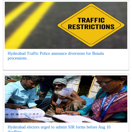
Hyderabad Traffic Police announce diversions for Bonalu
processions...
Hyderabad electors urged to submit SIR forms before Aug 10
deadline...