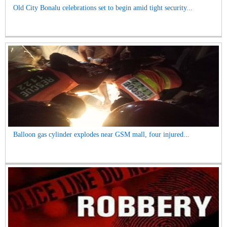
Old City Bonalu celebrations set to begin amid tight security...
Balloon gas cylinder explodes near GSM mall, four injured...