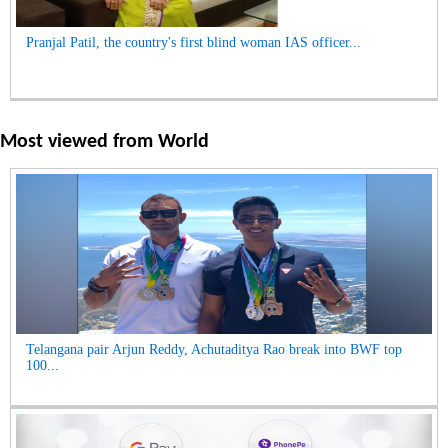
Pranjal Patil, the country's first blind woman IAS officer...
Most viewed from
World
Telangana pair Arjun Reddy, Achutaditya Rao break into BWF top
100...