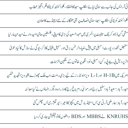
ٹی آر ایس کی جانب سے سماجی نیائے سنکلپ سبھا کا انعقاد، کلواکنٹلہ کویتا کا فکر انگیز خطاب
کلواکنٹلہ کویتا کی سنکلپ سبھا، سماجی انصاف پر مبنی تلنگانہ کے نئے ایجنڈے کا اعلان
مشی گن ڈیموکریٹک سینیٹ پرائمری میں عبدالسعید کی بڑی کامیابی، فلسطین حامی امیدوار نے میدان مار لیا
سنبھل تشدد رپورٹ اسمبلی میں پیش، ضیاء الرحمٰن برق اور سہیل اقبال کا ذکر، یوگی نے سازش کا کیا دعویٰ
اتر پردیش بی جے پی رکن اسمبلی ونود سنگھ پر خاتون کے سنگین الزامات
امریکہ میں H-1B اور L-1 ویزا ہولڈرز کے لیے بڑی راحت، اب ملک چھوڑے بغیر ویزا تجدید ممکن
حیدرآباد: سعیدآباد اسٹیل برج اور موسیٰ رام باغ برج کا وزراء و دیگر رہنماؤں نے کیا معائنہ
حیدرآباد: عارضی آر ٹی سی بس اسٹینڈ بارش میں کیچڑ کا ڈھیر، سپر لگژری بس پھنس گئی
KNRUHS نے MBBS اور BDS داخلوں کا نوٹیفکیشن جاری کر دیا