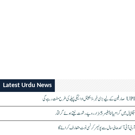
Latest Urdu News
UPI صارفین کے لیے بڑی خبر، ڈیجیٹل ادائیگی پہلے کی طرح مفت رہے گی
جگتیال میں گرام پالنا آفیسر 5 ہزار روپے رشوت لیتے ہوئے گرفتار
آر بی آئی آئندہ مالی سال سے پولیمر کرنسی نوٹ متعارف کرائے گا