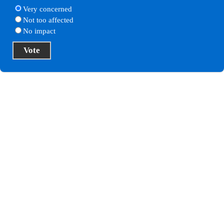
Very concerned
Not too affected
No impact