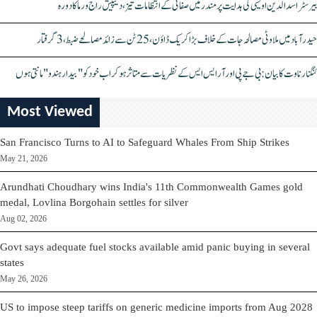
بیرسٹر اسدالدین اویسی کی ہدایت پر مندر میں صفائی کے انتظامات تیز، دیپیش راج ورما کا دورہ
حیدرآباد میں ملاوٹی مصالحہ جات کے خلاف بڑا کریک ڈاؤن، 25 ٹن سے زائد مصالحے ضبط، 3 گرفتار
کنگنا رناوت کا بیان: بی جے پی اور آر ایس ایس کے نظریات سے متاثر ہو کر اب خود کو "بیدار ہندو" مانتی ہوں
Most Viewed
San Francisco Turns to AI to Safeguard Whales From Ship Strikes
May 21, 2026
Arundhati Choudhary wins India's 11th Commonwealth Games gold
medal, Lovlina Borgohain settles for silver
Aug 02, 2026
Govt says adequate fuel stocks available amid panic buying in several
states
May 26, 2026
US to impose steep tariffs on generic medicine imports from Aug 2028