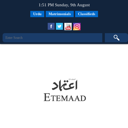
1:51 PM Sunday, 9th August
Urdu
Matrimonials
Classifieds