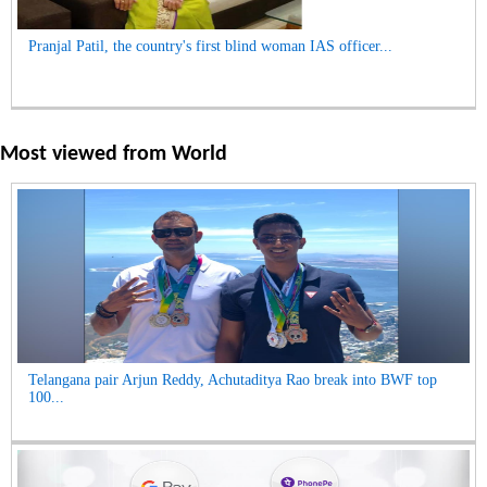
Pranjal Patil, the country's first blind woman IAS officer...
Most viewed from
World
Telangana pair Arjun Reddy, Achutaditya Rao break into BWF top
100...