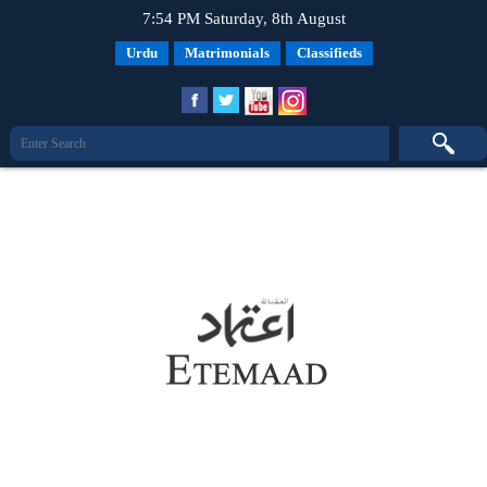
7:54 PM Saturday, 8th August
Urdu
Matrimonials
Classifieds