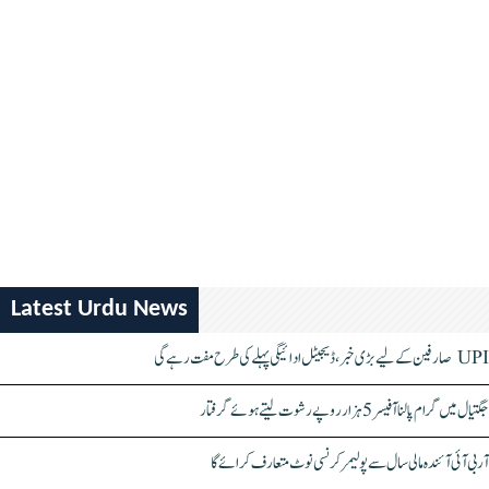
Latest Urdu News
UPI صارفین کے لیے بڑی خبر، ڈیجیٹل ادائیگی پہلے کی طرح مفت رہے گی
جگتیال میں گرام پالنا آفیسر 5 ہزار روپے رشوت لیتے ہوئے گرفتار
آر بی آئی آئندہ مالی سال سے پولیمر کرنسی نوٹ متعارف کرائے گا