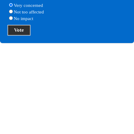
Very concerned
Not too affected
No impact