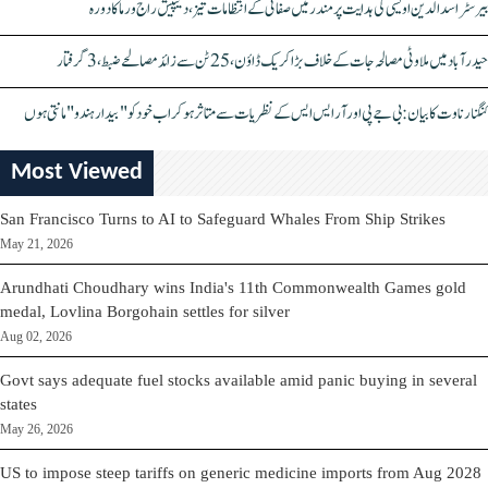
بیرسٹر اسدالدین اویسی کی ہدایت پر مندر میں صفائی کے انتظامات تیز، دیپیش راج ورما کا دورہ
حیدرآباد میں ملاوٹی مصالحہ جات کے خلاف بڑا کریک ڈاؤن، 25 ٹن سے زائد مصالحے ضبط، 3 گرفتار
کنگنا رناوت کا بیان: بی جے پی اور آر ایس ایس کے نظریات سے متاثر ہو کر اب خود کو "بیدار ہندو" مانتی ہوں
Most Viewed
San Francisco Turns to AI to Safeguard Whales From Ship Strikes
May 21, 2026
Arundhati Choudhary wins India's 11th Commonwealth Games gold
medal, Lovlina Borgohain settles for silver
Aug 02, 2026
Govt says adequate fuel stocks available amid panic buying in several
states
May 26, 2026
US to impose steep tariffs on generic medicine imports from Aug 2028