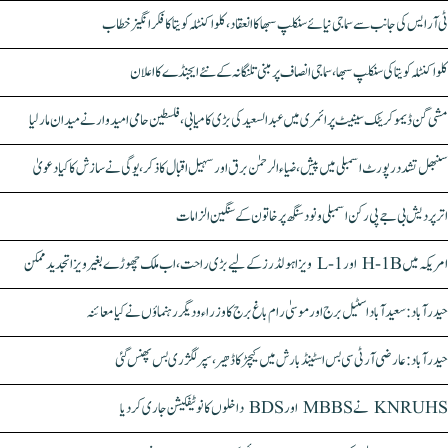
ٹی آر ایس کی جانب سے سماجی نیائے سنکلپ سبھا کا انعقاد، کلواکنٹلہ کویتا کا فکر انگیز خطاب
کلواکنٹلہ کویتا کی سنکلپ سبھا، سماجی انصاف پر مبنی تلنگانہ کے نئے ایجنڈے کا اعلان
مشی گن ڈیموکریٹک سینیٹ پرائمری میں عبدالسعید کی بڑی کامیابی، فلسطین حامی امیدوار نے میدان مار لیا
سنبھل تشدد رپورٹ اسمبلی میں پیش، ضیاء الرحمٰن برق اور سہیل اقبال کا ذکر، یوگی نے سازش کا کیا دعویٰ
اتر پردیش بی جے پی رکن اسمبلی ونود سنگھ پر خاتون کے سنگین الزامات
امریکہ میں H-1B اور L-1 ویزا ہولڈرز کے لیے بڑی راحت، اب ملک چھوڑے بغیر ویزا تجدید ممکن
حیدرآباد: سعیدآباد اسٹیل برج اور موسیٰ رام باغ برج کا وزراء و دیگر رہنماؤں نے کیا معائنہ
حیدرآباد: عارضی آر ٹی سی بس اسٹینڈ بارش میں کیچڑ کا ڈھیر، سپر لگژری بس پھنس گئی
KNRUHS نے MBBS اور BDS داخلوں کا نوٹیفکیشن جاری کر دیا