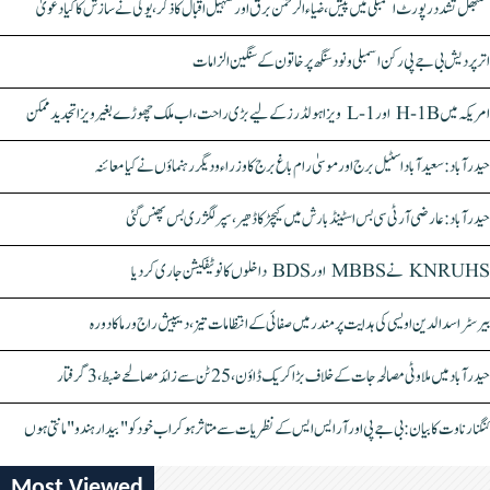
سنبھل تشدد رپورٹ اسمبلی میں پیش، ضیاء الرحمٰن برق اور سہیل اقبال کا ذکر، یوگی نے سازش کا کیا دعویٰ
اتر پردیش بی جے پی رکن اسمبلی ونود سنگھ پر خاتون کے سنگین الزامات
امریکہ میں H-1B اور L-1 ویزا ہولڈرز کے لیے بڑی راحت، اب ملک چھوڑے بغیر ویزا تجدید ممکن
حیدرآباد: سعیدآباد اسٹیل برج اور موسیٰ رام باغ برج کا وزراء و دیگر رہنماؤں نے کیا معائنہ
حیدرآباد: عارضی آر ٹی سی بس اسٹینڈ بارش میں کیچڑ کا ڈھیر، سپر لگژری بس پھنس گئی
KNRUHS نے MBBS اور BDS داخلوں کا نوٹیفکیشن جاری کر دیا
بیرسٹر اسدالدین اویسی کی ہدایت پر مندر میں صفائی کے انتظامات تیز، دیپیش راج ورما کا دورہ
حیدرآباد میں ملاوٹی مصالحہ جات کے خلاف بڑا کریک ڈاؤن، 25 ٹن سے زائد مصالحے ضبط، 3 گرفتار
کنگنا رناوت کا بیان: بی جے پی اور آر ایس ایس کے نظریات سے متاثر ہو کر اب خود کو "بیدار ہندو" مانتی ہوں
Most Viewed