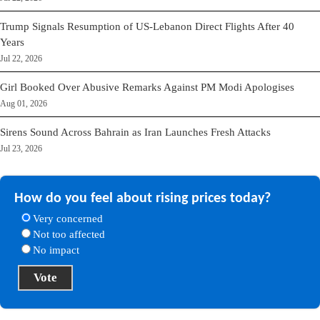
Trump Signals Resumption of US-Lebanon Direct Flights After 40
Years
Jul 22, 2026
Girl Booked Over Abusive Remarks Against PM Modi Apologises
Aug 01, 2026
Sirens Sound Across Bahrain as Iran Launches Fresh Attacks
Jul 23, 2026
How do you feel about rising prices today?
Very concerned
Not too affected
No impact