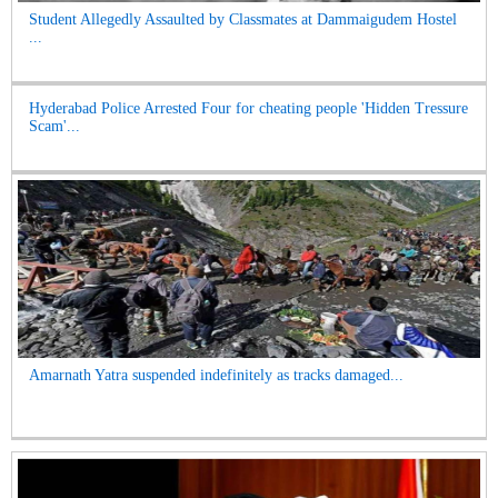
Student Allegedly Assaulted by Classmates at Dammaigudem Hostel
...
Hyderabad Police Arrested Four for cheating people 'Hidden Tressure
Scam'...
Amarnath Yatra suspended indefinitely as tracks damaged...