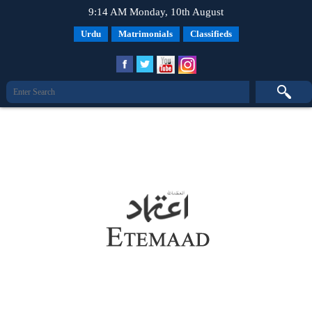
9:14 AM Monday, 10th August
Urdu
Matrimonials
Classifieds