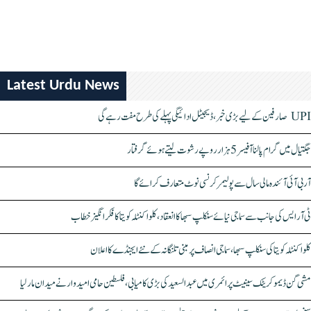
Latest Urdu News
UPI صارفین کے لیے بڑی خبر، ڈیجیٹل ادائیگی پہلے کی طرح مفت رہے گی
جگتیال میں گرام پالنا آفیسر 5 ہزار روپے رشوت لیتے ہوئے گرفتار
آر بی آئی آئندہ مالی سال سے پولیمر کرنسی نوٹ متعارف کرائے گا
ٹی آر ایس کی جانب سے سماجی نیائے سنکلپ سبھا کا انعقاد، کلواکنٹلہ کویتا کا فکر انگیز خطاب
کلواکنٹلہ کویتا کی سنکلپ سبھا، سماجی انصاف پر مبنی تلنگانہ کے نئے ایجنڈے کا اعلان
مشی گن ڈیموکریٹک سینیٹ پرائمری میں عبدالسعید کی بڑی کامیابی، فلسطین حامی امیدوار نے میدان مار لیا