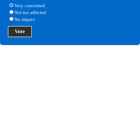
Very concerned
Not too affected
No impact