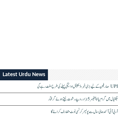
Latest Urdu News
UPI صارفین کے لیے بڑی خبر، ڈیجیٹل ادائیگی پہلے کی طرح مفت رہے گی
جگتیال میں گرام پالنا آفیسر 5 ہزار روپے رشوت لیتے ہوئے گرفتار
آر بی آئی آئندہ مالی سال سے پولیمر کرنسی نوٹ متعارف کرائے گا