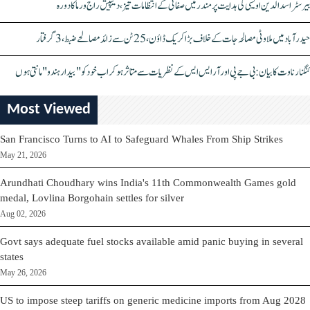
بیرسٹر اسدالدین اویسی کی ہدایت پر مندر میں صفائی کے انتظامات تیز، دیپیش راج ورما کا دورہ
حیدرآباد میں ملاوٹی مصالحہ جات کے خلاف بڑا کریک ڈاؤن، 25 ٹن سے زائد مصالحے ضبط، 3 گرفتار
کنگنا رناوت کا بیان: بی جے پی اور آر ایس ایس کے نظریات سے متاثر ہو کر اب خود کو "بیدار ہندو" مانتی ہوں
Most Viewed
San Francisco Turns to AI to Safeguard Whales From Ship Strikes
May 21, 2026
Arundhati Choudhary wins India's 11th Commonwealth Games gold
medal, Lovlina Borgohain settles for silver
Aug 02, 2026
Govt says adequate fuel stocks available amid panic buying in several
states
May 26, 2026
US to impose steep tariffs on generic medicine imports from Aug 2028