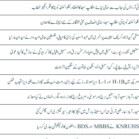
ٹی آر ایس کی جانب سے سماجی نیائے سنکلپ سبھا کا انعقاد، کلواکنٹلہ کویتا کا فکر انگیز خطاب
کلواکنٹلہ کویتا کی سنکلپ سبھا، سماجی انصاف پر مبنی تلنگانہ کے نئے ایجنڈے کا اعلان
مشی گن ڈیموکریٹک سینیٹ پرائمری میں عبدالسعید کی بڑی کامیابی، فلسطین حامی امیدوار نے میدان مار لیا
سنبھل تشدد رپورٹ اسمبلی میں پیش، ضیاء الرحمٰن برق اور سہیل اقبال کا ذکر، یوگی نے سازش کا کیا دعویٰ
اتر پردیش بی جے پی رکن اسمبلی ونود سنگھ پر خاتون کے سنگین الزامات
امریکہ میں H-1B اور L-1 ویزا ہولڈرز کے لیے بڑی راحت، اب ملک چھوڑے بغیر ویزا تجدید ممکن
حیدرآباد: سعیدآباد اسٹیل برج اور موسیٰ رام باغ برج کا وزراء و دیگر رہنماؤں نے کیا معائنہ
حیدرآباد: عارضی آر ٹی سی بس اسٹینڈ بارش میں کیچڑ کا ڈھیر، سپر لگژری بس پھنس گئی
KNRUHS نے MBBS اور BDS داخلوں کا نوٹیفکیشن جاری کر دیا