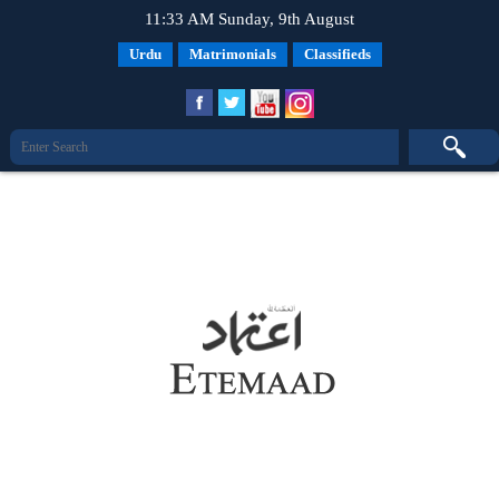
11:33 AM Sunday, 9th August
Urdu
Matrimonials
Classifieds