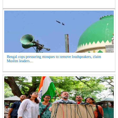
Bengal cops pressuring mosques to remove loudspeakers, claim
Muslim leaders...