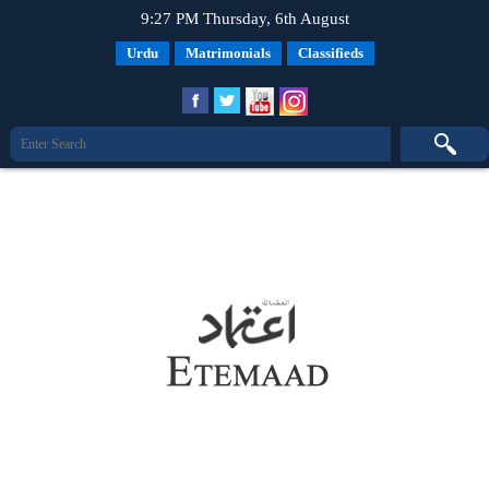
9:27 PM Thursday, 6th August
Urdu
Matrimonials
Classifieds