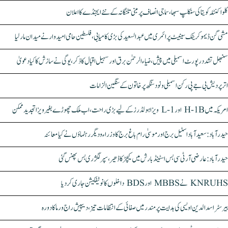
کلواکنٹلہ کویتا کی سنکلپ سبھا، سماجی انصاف پر مبنی تلنگانہ کے نئے ایجنڈے کا اعلان
مشی گن ڈیموکریٹک سینیٹ پرائمری میں عبدالسعید کی بڑی کامیابی، فلسطین حامی امیدوار نے میدان مار لیا
سنبھل تشدد رپورٹ اسمبلی میں پیش، ضیاء الرحمٰن برق اور سہیل اقبال کا ذکر، یوگی نے سازش کا کیا دعویٰ
اتر پردیش بی جے پی رکن اسمبلی ونود سنگھ پر خاتون کے سنگین الزامات
امریکہ میں H-1B اور L-1 ویزا ہولڈرز کے لیے بڑی راحت، اب ملک چھوڑے بغیر ویزا تجدید ممکن
حیدرآباد: سعیدآباد اسٹیل برج اور موسیٰ رام باغ برج کا وزراء و دیگر رہنماؤں نے کیا معائنہ
حیدرآباد: عارضی آر ٹی سی بس اسٹینڈ بارش میں کیچڑ کا ڈھیر، سپر لگژری بس پھنس گئی
KNRUHS نے MBBS اور BDS داخلوں کا نوٹیفکیشن جاری کر دیا
بیرسٹر اسدالدین اویسی کی ہدایت پر مندر میں صفائی کے انتظامات تیز، دیپیش راج ورما کا دورہ