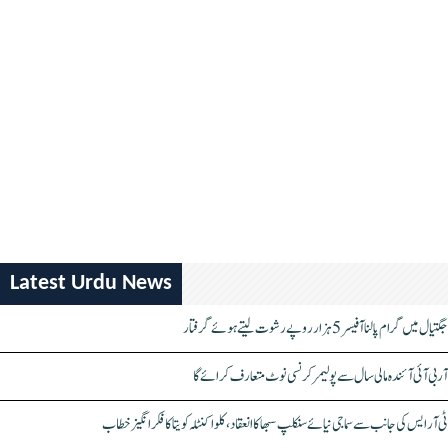
Latest Urdu News
جگتیال میں گرام پالنا آفیسر 5 ہزار روپے رشوت لیتے ہوئے گرفتار
آر بی آئی آئندہ مالی سال سے پولیمر کرنسی نوٹ متعارف کرائے گا
ٹی آر ایس کی جانب سے سماجی نیائے سنکلپ سبھا کا انعقاد، کلواکنٹلہ کویتا کا فکر انگیز خطاب