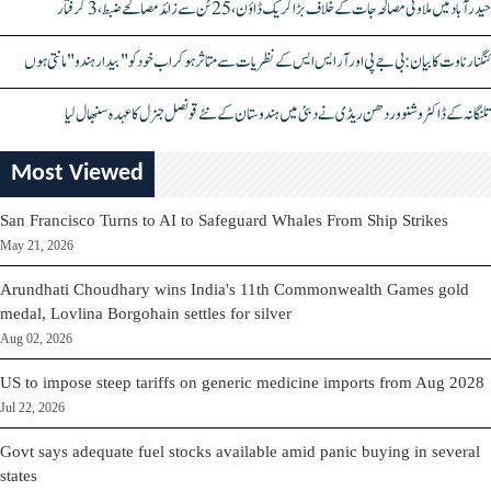
حیدرآباد میں ملاوٹی مصالحہ جات کے خلاف بڑا کریک ڈاؤن، 25 ٹن سے زائد مصالحے ضبط، 3 گرفتار
کنگنا رناوت کا بیان: بی جے پی اور آر ایس ایس کے نظریات سے متاثر ہو کر اب خود کو "بیدار ہندو" مانتی ہوں
تلنگانہ کے ڈاکٹر وشنو وردھن ریڈی نے دبئی میں ہندوستان کے نئے قونصل جنرل کا عہدہ سنبھال لیا
Most Viewed
San Francisco Turns to AI to Safeguard Whales From Ship Strikes
May 21, 2026
Arundhati Choudhary wins India's 11th Commonwealth Games gold
medal, Lovlina Borgohain settles for silver
Aug 02, 2026
US to impose steep tariffs on generic medicine imports from Aug 2028
Jul 22, 2026
Govt says adequate fuel stocks available amid panic buying in several
states