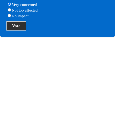
Very concerned
Not too affected
No impact