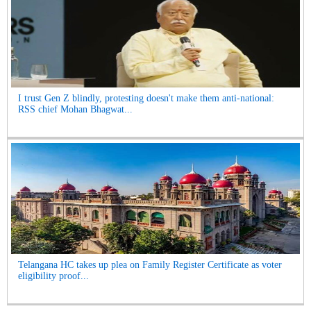
I trust Gen Z blindly, protesting doesn't make them anti-national:
RSS chief Mohan Bhagwat...
Telangana HC takes up plea on Family Register Certificate as voter
eligibility proof...