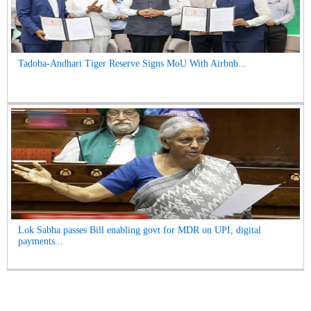
Tadoba-Andhari Tiger Reserve Signs MoU With Airbnb...
Lok Sabha passes Bill enabling govt for MDR on UPI, digital
payments...