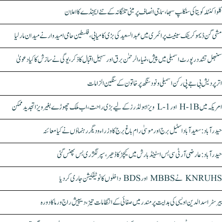
کلواکنٹلہ کویتا کی سنکلپ سبھا، سماجی انصاف پر مبنی تلنگانہ کے نئے ایجنڈے کا اعلان
مشی گن ڈیموکریٹک سینیٹ پرائمری میں عبدالسعید کی بڑی کامیابی، فلسطین حامی امیدوار نے میدان مار لیا
سنبھل تشدد رپورٹ اسمبلی میں پیش، ضیاء الرحمٰن برق اور سہیل اقبال کا ذکر، یوگی نے سازش کا کیا دعویٰ
اتر پردیش بی جے پی رکن اسمبلی ونود سنگھ پر خاتون کے سنگین الزامات
امریکہ میں H-1B اور L-1 ویزا ہولڈرز کے لیے بڑی راحت، اب ملک چھوڑے بغیر ویزا تجدید ممکن
حیدرآباد: سعیدآباد اسٹیل برج اور موسیٰ رام باغ برج کا وزراء و دیگر رہنماؤں نے کیا معائنہ
حیدرآباد: عارضی آر ٹی سی بس اسٹینڈ بارش میں کیچڑ کا ڈھیر، سپر لگژری بس پھنس گئی
KNRUHS نے MBBS اور BDS داخلوں کا نوٹیفکیشن جاری کر دیا
بیرسٹر اسدالدین اویسی کی ہدایت پر مندر میں صفائی کے انتظامات تیز، دیپیش راج ورما کا دورہ