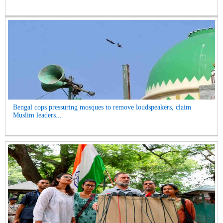
Bengal cops pressuring mosques to remove loudspeakers, claim
Muslim leaders...