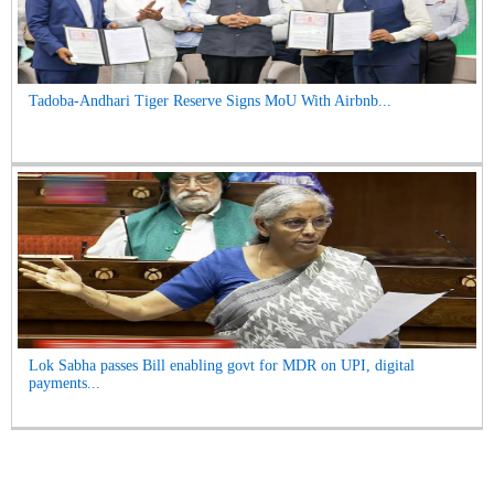
Tadoba-Andhari Tiger Reserve Signs MoU With Airbnb...
Lok Sabha passes Bill enabling govt for MDR on UPI, digital
payments...