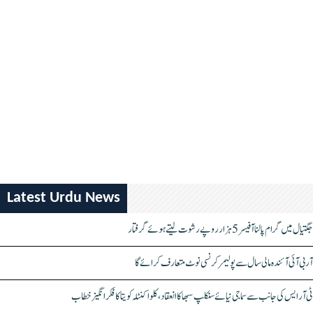
Latest Urdu News
جگتیال میں گرام پالنا آفیسر 5 ہزار روپے رشوت لیتے ہوئے گرفتار
آر بی آئی آئندہ مالی سال سے پولیمر کرنسی نوٹ متعارف کرائے گا
ٹی آر ایس کی جانب سے سماجی نیائے سنکلپ سبھا کا انعقاد، کلواکنٹلہ کویتا کا فکر انگیز خطاب