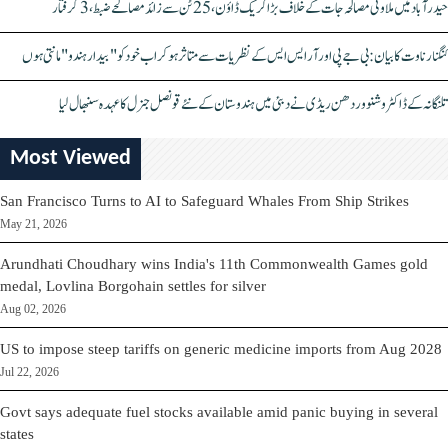
حیدرآباد میں ملاوٹی مصالحہ جات کے خلاف بڑا کریک ڈاؤن، 25 ٹن سے زائد مصالحے ضبط، 3 گرفتار
کنگنا رناوت کا بیان: بی جے پی اور آر ایس ایس کے نظریات سے متاثر ہو کر اب خود کو "بیدار ہندو" مانتی ہوں
تلنگانہ کے ڈاکٹر وشنو وردھن ریڈی نے دبئی میں ہندوستان کے نئے قونصل جنرل کا عہدہ سنبھال لیا
Most Viewed
San Francisco Turns to AI to Safeguard Whales From Ship Strikes
May 21, 2026
Arundhati Choudhary wins India's 11th Commonwealth Games gold
medal, Lovlina Borgohain settles for silver
Aug 02, 2026
US to impose steep tariffs on generic medicine imports from Aug 2028
Jul 22, 2026
Govt says adequate fuel stocks available amid panic buying in several
states