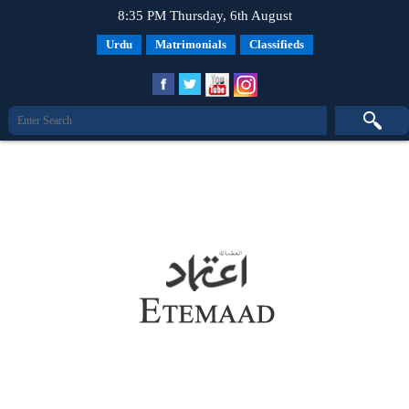
8:35 PM Thursday, 6th August
Urdu
Matrimonials
Classifieds