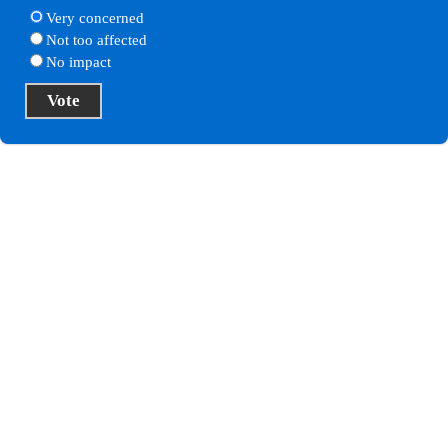
Very concerned
Not too affected
No impact