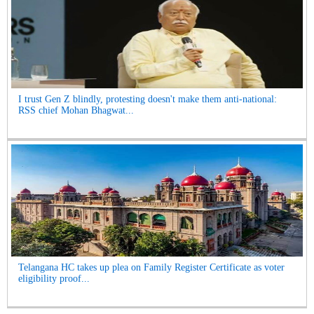
I trust Gen Z blindly, protesting doesn't make them anti-national:
RSS chief Mohan Bhagwat...
Telangana HC takes up plea on Family Register Certificate as voter
eligibility proof...