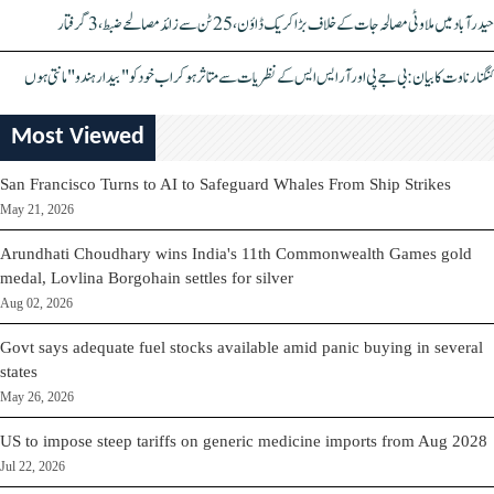
حیدرآباد میں ملاوٹی مصالحہ جات کے خلاف بڑا کریک ڈاؤن، 25 ٹن سے زائد مصالحے ضبط، 3 گرفتار
کنگنا رناوت کا بیان: بی جے پی اور آر ایس ایس کے نظریات سے متاثر ہو کر اب خود کو "بیدار ہندو" مانتی ہوں
Most Viewed
San Francisco Turns to AI to Safeguard Whales From Ship Strikes
May 21, 2026
Arundhati Choudhary wins India's 11th Commonwealth Games gold
medal, Lovlina Borgohain settles for silver
Aug 02, 2026
Govt says adequate fuel stocks available amid panic buying in several
states
May 26, 2026
US to impose steep tariffs on generic medicine imports from Aug 2028
Jul 22, 2026