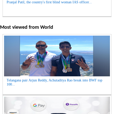
Pranjal Patil, the country's first blind woman IAS officer...
Most viewed from
World
Telangana pair Arjun Reddy, Achutaditya Rao break into BWF top
100...