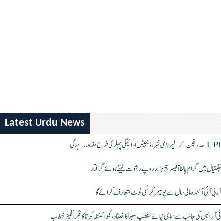
Latest Urdu News
UPI صارفین کے لیے بڑی خبر، ڈیجیٹل ادائیگی پہلے کی طرح مفت رہے گی
جگتیال میں گرام پالنا آفیسر 5 ہزار روپے رشوت لیتے ہوئے گرفتار
آر بی آئی آئندہ مالی سال سے پولیمر کرنسی نوٹ متعارف کرائے گا
ٹی آر ایس کی جانب سے سماجی نیائے سنکلپ سبھا کا انعقاد، کلواکنٹلہ کویتا کا فکر انگیز خطاب