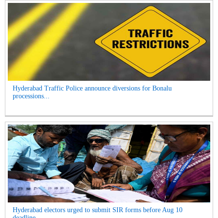
Hyderabad Traffic Police announce diversions for Bonalu
processions...
Hyderabad electors urged to submit SIR forms before Aug 10
deadline...