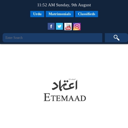
11:52 AM Sunday, 9th August
Urdu
Matrimonials
Classifieds