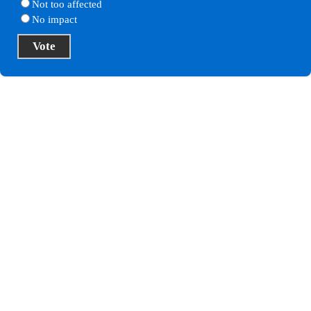
Not too affected
No impact