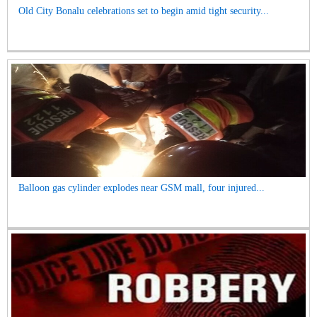
Old City Bonalu celebrations set to begin amid tight security...
Balloon gas cylinder explodes near GSM mall, four injured...