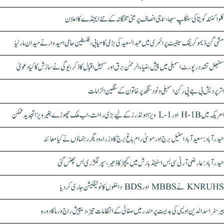
کلواکنٹلہ کویتا کی سنکلپ سبھا، سماجی انصاف پر مبنی تلنگانہ کے نئے ایجنڈے کا اعلان
مشی گن ڈیموکریٹک سینیٹ پرائمری میں عبدالسعید کی بڑی کامیابی، فلسطین حامی امیدوار نے میدان مار لیا
سنبھل تشدد رپورٹ اسمبلی میں پیش، ضیاء الرحمٰن برق اور سہیل اقبال کا ذکر، یوگی نے سازش کا کیا دعویٰ
اتر پردیش بی جے پی رکن اسمبلی ونود سنگھ پر خاتون کے سنگین الزامات
امریکہ میں H-1B اور L-1 ویزا ہولڈرز کے لیے بڑی راحت، اب ملک چھوڑے بغیر ویزا تجدید ممکن
حیدرآباد: سعیدآباد اسٹیل برج اور موسیٰ رام باغ برج کا وزراء و دیگر رہنماؤں نے کیا معائنہ
حیدرآباد: عارضی آر ٹی سی بس اسٹینڈ بارش میں کیچڑ کا ڈھیر، سپر لگژری بس پھنس گئی
KNRUHS نے MBBS اور BDS داخلوں کا نوٹیفکیشن جاری کر دیا
بیرسٹر اسدالدین اویسی کی ہدایت پر مندر میں صفائی کے انتظامات تیز، دیپیش راج ورما کا دورہ