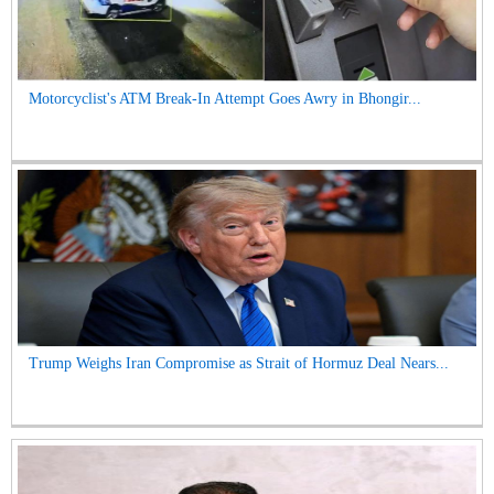
Motorcyclist's ATM Break-In Attempt Goes Awry in Bhongir...
Trump Weighs Iran Compromise as Strait of Hormuz Deal Nears...