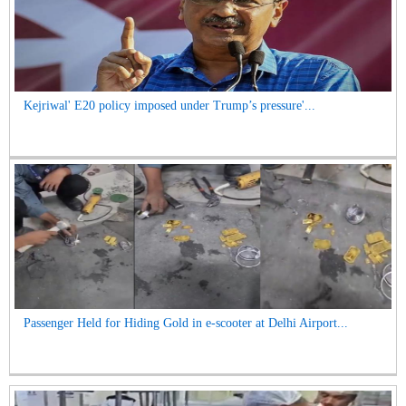
Kejriwal' E20 policy imposed under Trump’s pressure'...
Passenger Held for Hiding Gold in e-scooter at Delhi Airport...