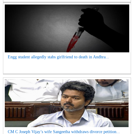
Engg student allegedly stabs girlfriend to death in Andhra...
CM C Joseph Vijay’s wife Sangeetha withdraws divorce petition...