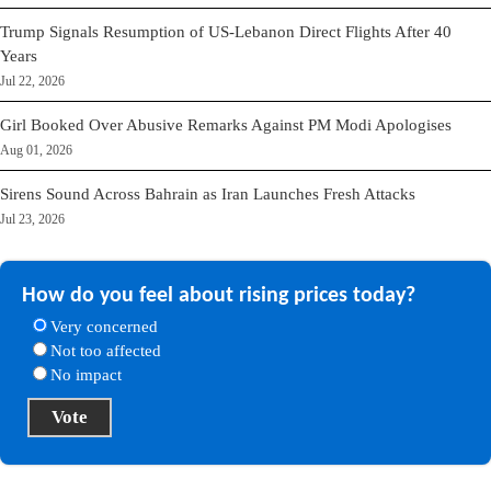
Trump Signals Resumption of US-Lebanon Direct Flights After 40
Years
Jul 22, 2026
Girl Booked Over Abusive Remarks Against PM Modi Apologises
Aug 01, 2026
Sirens Sound Across Bahrain as Iran Launches Fresh Attacks
Jul 23, 2026
How do you feel about rising prices today?
Very concerned
Not too affected
No impact