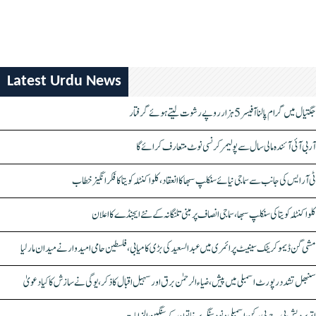
Latest Urdu News
جگتیال میں گرام پالنا آفیسر 5 ہزار روپے رشوت لیتے ہوئے گرفتار
آر بی آئی آئندہ مالی سال سے پولیمر کرنسی نوٹ متعارف کرائے گا
ٹی آر ایس کی جانب سے سماجی نیائے سنکلپ سبھا کا انعقاد، کلواکنٹلہ کویتا کا فکر انگیز خطاب
کلواکنٹلہ کویتا کی سنکلپ سبھا، سماجی انصاف پر مبنی تلنگانہ کے نئے ایجنڈے کا اعلان
مشی گن ڈیموکریٹک سینیٹ پرائمری میں عبدالسعید کی بڑی کامیابی، فلسطین حامی امیدوار نے میدان مار لیا
سنبھل تشدد رپورٹ اسمبلی میں پیش، ضیاء الرحمٰن برق اور سہیل اقبال کا ذکر، یوگی نے سازش کا کیا دعویٰ