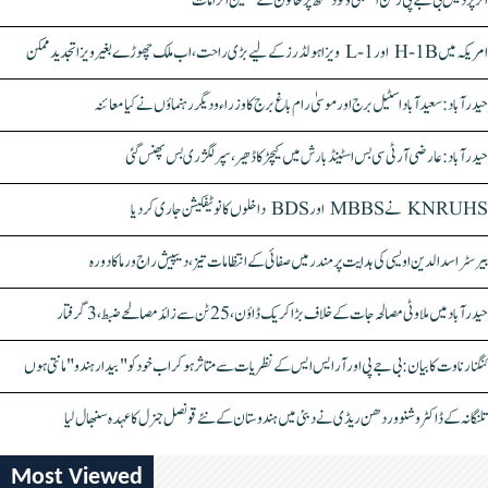
اتر پردیش بی جے پی رکن اسمبلی ونود سنگھ پر خاتون کے سنگین الزامات
امریکہ میں H-1B اور L-1 ویزا ہولڈرز کے لیے بڑی راحت، اب ملک چھوڑے بغیر ویزا تجدید ممکن
حیدرآباد: سعیدآباد اسٹیل برج اور موسیٰ رام باغ برج کا وزراء و دیگر رہنماؤں نے کیا معائنہ
حیدرآباد: عارضی آر ٹی سی بس اسٹینڈ بارش میں کیچڑ کا ڈھیر، سپر لگژری بس پھنس گئی
KNRUHS نے MBBS اور BDS داخلوں کا نوٹیفکیشن جاری کر دیا
بیرسٹر اسدالدین اویسی کی ہدایت پر مندر میں صفائی کے انتظامات تیز، دیپیش راج ورما کا دورہ
حیدرآباد میں ملاوٹی مصالحہ جات کے خلاف بڑا کریک ڈاؤن، 25 ٹن سے زائد مصالحے ضبط، 3 گرفتار
کنگنا رناوت کا بیان: بی جے پی اور آر ایس ایس کے نظریات سے متاثر ہو کر اب خود کو "بیدار ہندو" مانتی ہوں
تلنگانہ کے ڈاکٹر وشنو وردھن ریڈی نے دبئی میں ہندوستان کے نئے قونصل جنرل کا عہدہ سنبھال لیا
Most Viewed