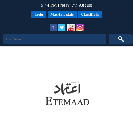
5:44 PM Friday, 7th August
Urdu
Matrimonials
Classifieds