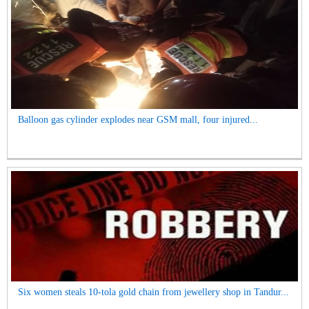
Balloon gas cylinder explodes near GSM mall, four injured...
Six women steals 10-tola gold chain from jewellery shop in Tandur...