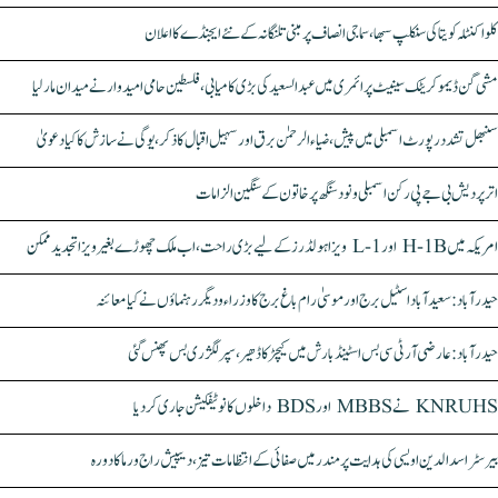
کلواکنٹلہ کویتا کی سنکلپ سبھا، سماجی انصاف پر مبنی تلنگانہ کے نئے ایجنڈے کا اعلان
مشی گن ڈیموکریٹک سینیٹ پرائمری میں عبدالسعید کی بڑی کامیابی، فلسطین حامی امیدوار نے میدان مار لیا
سنبھل تشدد رپورٹ اسمبلی میں پیش، ضیاء الرحمٰن برق اور سہیل اقبال کا ذکر، یوگی نے سازش کا کیا دعویٰ
اتر پردیش بی جے پی رکن اسمبلی ونود سنگھ پر خاتون کے سنگین الزامات
امریکہ میں H-1B اور L-1 ویزا ہولڈرز کے لیے بڑی راحت، اب ملک چھوڑے بغیر ویزا تجدید ممکن
حیدرآباد: سعیدآباد اسٹیل برج اور موسیٰ رام باغ برج کا وزراء و دیگر رہنماؤں نے کیا معائنہ
حیدرآباد: عارضی آر ٹی سی بس اسٹینڈ بارش میں کیچڑ کا ڈھیر، سپر لگژری بس پھنس گئی
KNRUHS نے MBBS اور BDS داخلوں کا نوٹیفکیشن جاری کر دیا
بیرسٹر اسدالدین اویسی کی ہدایت پر مندر میں صفائی کے انتظامات تیز، دیپیش راج ورما کا دورہ