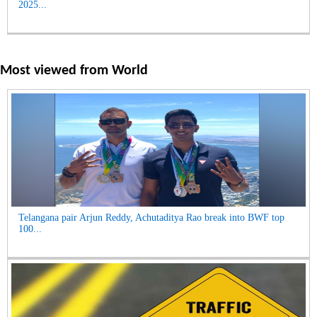
2025...
Most viewed from
World
Telangana pair Arjun Reddy, Achutaditya Rao break into BWF top
100...