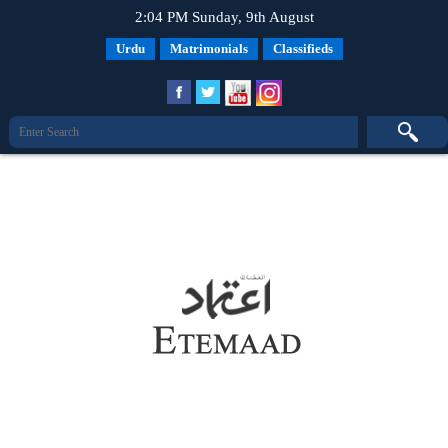
2:04 PM Sunday, 9th August
Urdu
Matrimonials
Classifieds