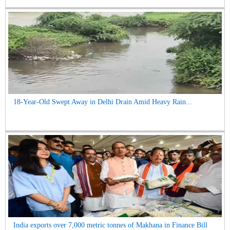
18-Year-Old Swept Away in Delhi Drain Amid Heavy Rain...
India exports over 7,000 metric tonnes of Makhana in Finance Bill