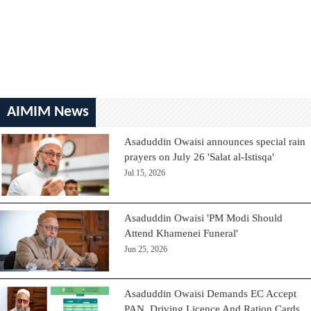
AIMIM News
Asaduddin Owaisi announces special rain
prayers on July 26 'Salat al-Istisqa'
Jul 15, 2026
Asaduddin Owaisi 'PM Modi Should
Attend Khamenei Funeral'
Jun 25, 2026
Asaduddin Owaisi Demands EC Accept
PAN, Driving Licence And Ration Cards