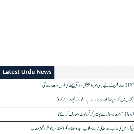
Latest Urdu News
UPI صارفین کے لیے بڑی خبر، ڈیجیٹل ادائیگی پہلے کی طرح مفت رہے گی
جگتیال میں گرام پالنا آفیسر 5 ہزار روپے رشوت لیتے ہوئے گرفتار
آر بی آئی آئندہ مالی سال سے پولیمر کرنسی نوٹ متعارف کرائے گا
ٹی آر ایس کی جانب سے سماجی نیائے سنکلپ سبھا کا انعقاد، کلواکنٹلہ کویتا کا فکر انگیز خطاب