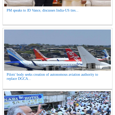
PM speaks to JD Vance, discusses India-US ties...
Pilots' body seeks creation of autonomous aviation authority to
replace DGCA...