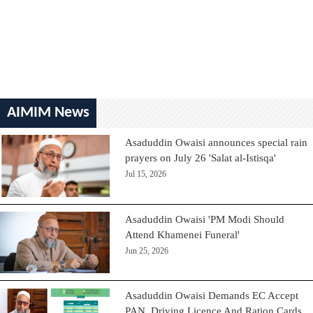
AIMIM News
Asaduddin Owaisi announces special rain
prayers on July 26 'Salat al-Istisqa'
Jul 15, 2026
Asaduddin Owaisi 'PM Modi Should
Attend Khamenei Funeral'
Jun 25, 2026
Asaduddin Owaisi Demands EC Accept
PAN, Driving Licence And Ration Cards