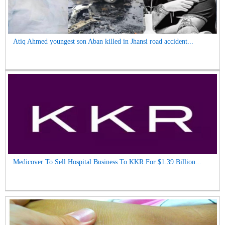
Atiq Ahmed youngest son Aban killed in Jhansi road accident...
Medicover To Sell Hospital Business To KKR For $1.39 Billion...