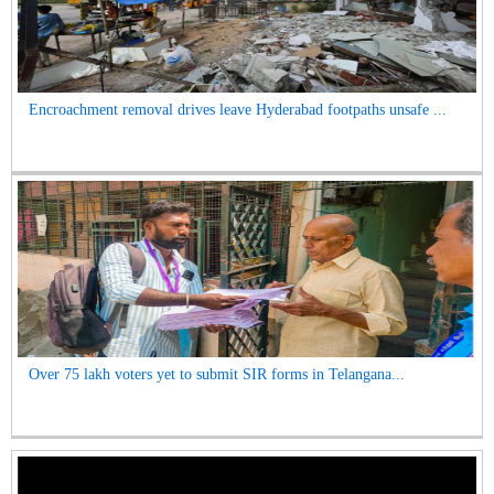
Encroachment removal drives leave Hyderabad footpaths unsafe ...
Over 75 lakh voters yet to submit SIR forms in Telangana...