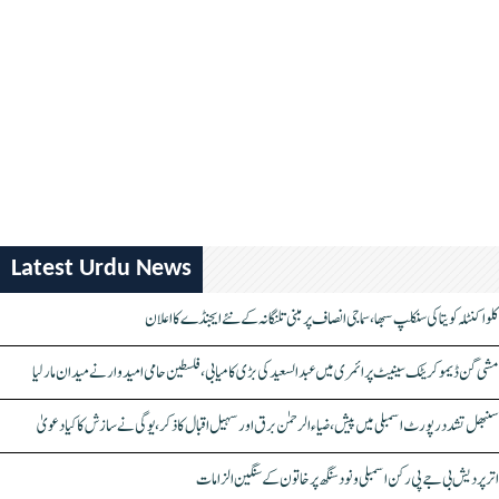
Latest Urdu News
کلواکنٹلہ کویتا کی سنکلپ سبھا، سماجی انصاف پر مبنی تلنگانہ کے نئے ایجنڈے کا اعلان
مشی گن ڈیموکریٹک سینیٹ پرائمری میں عبدالسعید کی بڑی کامیابی، فلسطین حامی امیدوار نے میدان مار لیا
سنبھل تشدد رپورٹ اسمبلی میں پیش، ضیاء الرحمٰن برق اور سہیل اقبال کا ذکر، یوگی نے سازش کا کیا دعویٰ
اتر پردیش بی جے پی رکن اسمبلی ونود سنگھ پر خاتون کے سنگین الزامات