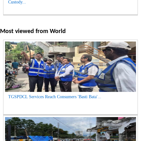
Custody...
Most viewed from
World
TGSPDCL Services Reach Consumers 'Basti Bata'...