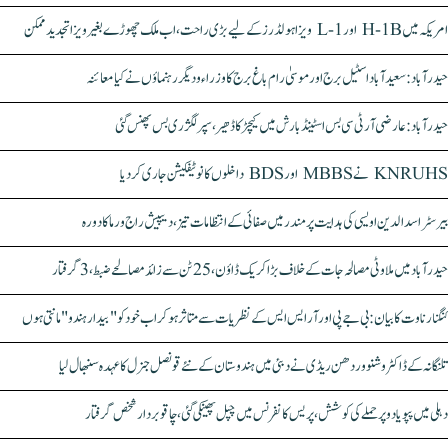
امریکہ میں H-1B اور L-1 ویزا ہولڈرز کے لیے بڑی راحت، اب ملک چھوڑے بغیر ویزا تجدید ممکن
حیدرآباد: سعیدآباد اسٹیل برج اور موسیٰ رام باغ برج کا وزراء و دیگر رہنماؤں نے کیا معائنہ
حیدرآباد: عارضی آر ٹی سی بس اسٹینڈ بارش میں کیچڑ کا ڈھیر، سپر لگژری بس پھنس گئی
KNRUHS نے MBBS اور BDS داخلوں کا نوٹیفکیشن جاری کر دیا
بیرسٹر اسدالدین اویسی کی ہدایت پر مندر میں صفائی کے انتظامات تیز، دیپیش راج ورما کا دورہ
حیدرآباد میں ملاوٹی مصالحہ جات کے خلاف بڑا کریک ڈاؤن، 25 ٹن سے زائد مصالحے ضبط، 3 گرفتار
کنگنا رناوت کا بیان: بی جے پی اور آر ایس ایس کے نظریات سے متاثر ہو کر اب خود کو "بیدار ہندو" مانتی ہوں
تلنگانہ کے ڈاکٹر وشنو وردھن ریڈی نے دبئی میں ہندوستان کے نئے قونصل جنرل کا عہدہ سنبھال لیا
دہلی میں پپو یادو پر حملے کی کوشش، پریس کانفرنس میں چپل پھینکی گئی، چاقو بردار شخص گرفتار