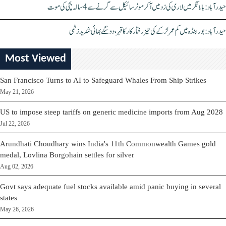
حیدرآباد: بالا نگر میں لاری کی زد میں آکر موٹرسائیکل سے گرنے سے 4 سالہ بچی کی موت
حیدرآباد: بورابنڈہ میں کم عمر لڑکے کی تیز رفتار کار کا قہر، دو سگے بھائی شدید زخمی
Most Viewed
San Francisco Turns to AI to Safeguard Whales From Ship Strikes
May 21, 2026
US to impose steep tariffs on generic medicine imports from Aug 2028
Jul 22, 2026
Arundhati Choudhary wins India's 11th Commonwealth Games gold
medal, Lovlina Borgohain settles for silver
Aug 02, 2026
Govt says adequate fuel stocks available amid panic buying in several
states
May 26, 2026