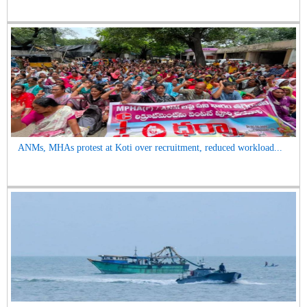
ANMs, MHAs protest at Koti over recruitment, reduced workload...