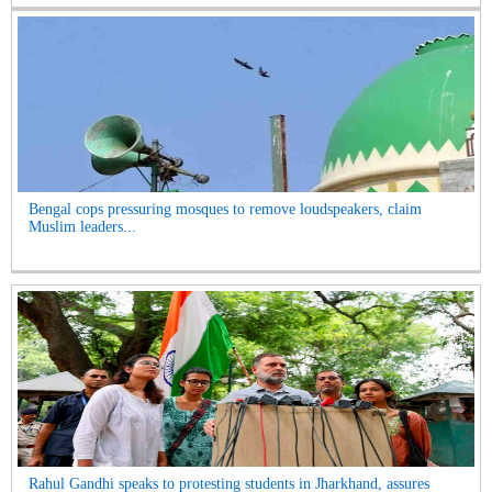
Bengal cops pressuring mosques to remove loudspeakers, claim
Muslim leaders...
Rahul Gandhi speaks to protesting students in Jharkhand, assures