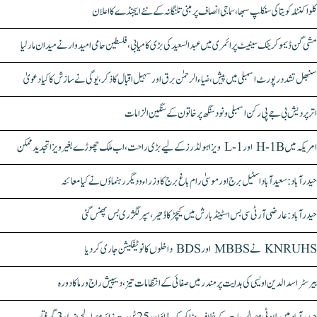
کلواکنٹلہ کویتا کی سنکلپ سبھا، سماجی انصاف پر مبنی تلنگانہ کے نئے ایجنڈے کا اعلان
مشی گن ڈیموکریٹک سینیٹ پرائمری میں عبدالسعید کی بڑی کامیابی، فلسطین حامی امیدوار نے میدان مار لیا
سنبھل تشدد رپورٹ اسمبلی میں پیش، ضیاء الرحمٰن برق اور سہیل اقبال کا ذکر، یوگی نے سازش کا کیا دعویٰ
اتر پردیش بی جے پی رکن اسمبلی ونود سنگھ پر خاتون کے سنگین الزامات
امریکہ میں H-1B اور L-1 ویزا ہولڈرز کے لیے بڑی راحت، اب ملک چھوڑے بغیر ویزا تجدید ممکن
حیدرآباد: سعیدآباد اسٹیل برج اور موسیٰ رام باغ برج کا وزراء و دیگر رہنماؤں نے کیا معائنہ
حیدرآباد: عارضی آر ٹی سی بس اسٹینڈ بارش میں کیچڑ کا ڈھیر، سپر لگژری بس پھنس گئی
KNRUHS نے MBBS اور BDS داخلوں کا نوٹیفکیشن جاری کر دیا
بیرسٹر اسدالدین اویسی کی ہدایت پر مندر میں صفائی کے انتظامات تیز، دیپیش راج ورما کا دورہ