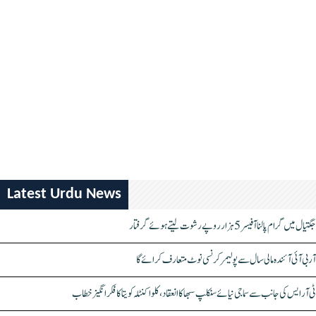
Latest Urdu News
جگتیال میں گرام پالنا آفیسر 5 ہزار روپے رشوت لیتے ہوئے گرفتار
آر بی آئی آئندہ مالی سال سے پولیمر کرنسی نوٹ متعارف کرائے گا
ٹی آر ایس کی جانب سے سماجی نیائے سنکلپ سبھا کا انعقاد، کلواکنٹلہ کویتا کا فکر انگیز خطاب