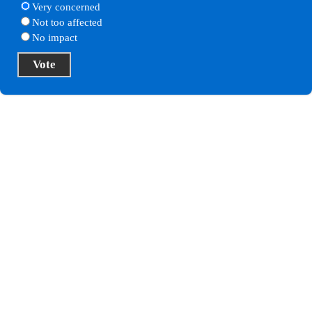
Very concerned
Not too affected
No impact