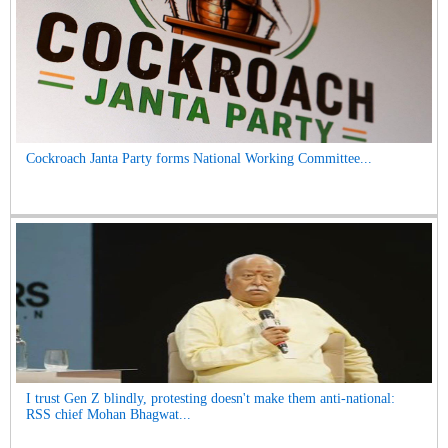
Cockroach Janta Party forms National Working Committee...
I trust Gen Z blindly, protesting doesn't make them anti-national:
RSS chief Mohan Bhagwat...