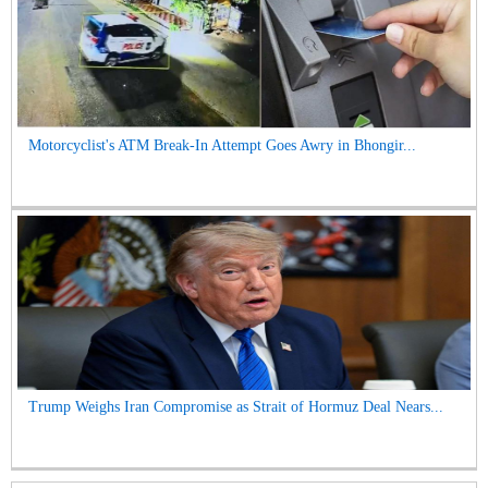
Motorcyclist's ATM Break-In Attempt Goes Awry in Bhongir...
Trump Weighs Iran Compromise as Strait of Hormuz Deal Nears...