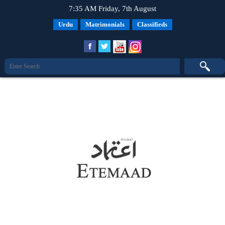
7:35 AM Friday, 7th August
Urdu
Matrimonials
Classifieds