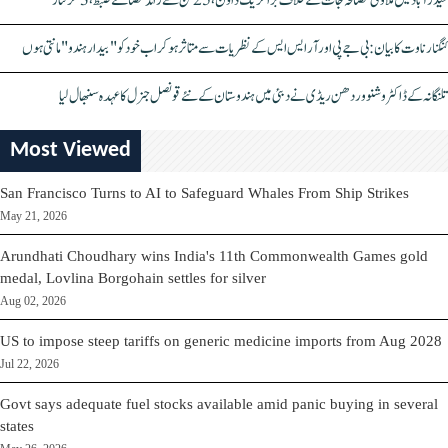
حیدرآباد میں ملاوٹی مصالحہ جات کے خلاف بڑا کریک ڈاؤن، 25 ٹن سے زائد مصالحے ضبط، 3 گرفتار
کنگنا رناوت کا بیان: بی جے پی اور آر ایس ایس کے نظریات سے متاثر ہو کر اب خود کو "بیدار ہندو" مانتی ہوں
تلنگانہ کے ڈاکٹر وشنو وردھن ریڈی نے دبئی میں ہندوستان کے نئے قونصل جنرل کا عہدہ سنبھال لیا
Most Viewed
San Francisco Turns to AI to Safeguard Whales From Ship Strikes
May 21, 2026
Arundhati Choudhary wins India's 11th Commonwealth Games gold
medal, Lovlina Borgohain settles for silver
Aug 02, 2026
US to impose steep tariffs on generic medicine imports from Aug 2028
Jul 22, 2026
Govt says adequate fuel stocks available amid panic buying in several
states