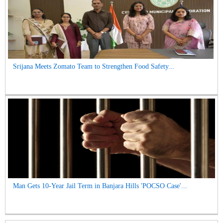
Srijana Meets Zomato Team to Strengthen Food Safety...
Man Gets 10-Year Jail Term in Banjara Hills 'POCSO Case'...