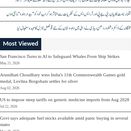
حیدرآباد میں ملاوٹی مصالحہ جات کے خلاف بڑا کریک ڈاؤن، 25 ٹن سے زائد مصالحے ضبط، 3 گرفتار
کنگنا رناوت کا بیان: بی جے پی اور آر ایس ایس کے نظریات سے متاثر ہو کر اب خود کو "بیدار ہندو" مانتی ہوں
تلنگانہ کے ڈاکٹر وشنو وردھن ریڈی نے دبئی میں ہندوستان کے نئے قونصل جنرل کا عہدہ سنبھال لیا
Most Viewed
San Francisco Turns to AI to Safeguard Whales From Ship Strikes
May 21, 2026
Arundhati Choudhary wins India's 11th Commonwealth Games gold
medal, Lovlina Borgohain settles for silver
Aug 02, 2026
US to impose steep tariffs on generic medicine imports from Aug 2028
Jul 22, 2026
Govt says adequate fuel stocks available amid panic buying in several
states