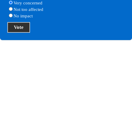
Very concerned
Not too affected
No impact