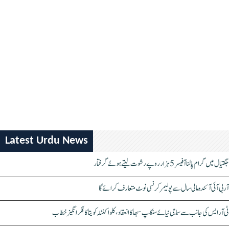
Latest Urdu News
جگتیال میں گرام پالنا آفیسر 5 ہزار روپے رشوت لیتے ہوئے گرفتار
آر بی آئی آئندہ مالی سال سے پولیمر کرنسی نوٹ متعارف کرائے گا
ٹی آر ایس کی جانب سے سماجی نیائے سنکلپ سبھا کا انعقاد، کلواکنٹلہ کویتا کا فکر انگیز خطاب