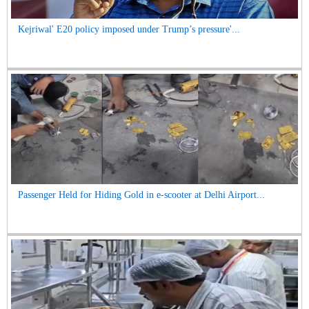
Kejriwal' E20 policy imposed under Trump’s pressure'...
Passenger Held for Hiding Gold in e-scooter at Delhi Airport...