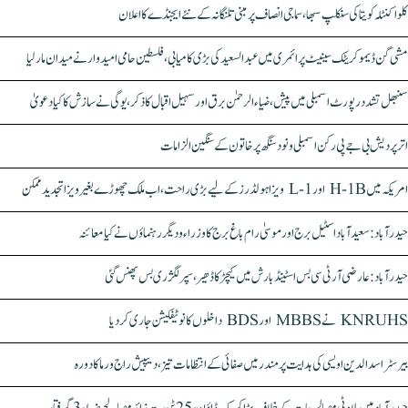
کلواکنٹلہ کویتا کی سنکلپ سبھا، سماجی انصاف پر مبنی تلنگانہ کے نئے ایجنڈے کا اعلان
مشی گن ڈیموکریٹک سینیٹ پرائمری میں عبدالسعید کی بڑی کامیابی، فلسطین حامی امیدوار نے میدان مار لیا
سنبھل تشدد رپورٹ اسمبلی میں پیش، ضیاء الرحمٰن برق اور سہیل اقبال کا ذکر، یوگی نے سازش کا کیا دعویٰ
اتر پردیش بی جے پی رکن اسمبلی ونود سنگھ پر خاتون کے سنگین الزامات
امریکہ میں H-1B اور L-1 ویزا ہولڈرز کے لیے بڑی راحت، اب ملک چھوڑے بغیر ویزا تجدید ممکن
حیدرآباد: سعیدآباد اسٹیل برج اور موسیٰ رام باغ برج کا وزراء و دیگر رہنماؤں نے کیا معائنہ
حیدرآباد: عارضی آر ٹی سی بس اسٹینڈ بارش میں کیچڑ کا ڈھیر، سپر لگژری بس پھنس گئی
KNRUHS نے MBBS اور BDS داخلوں کا نوٹیفکیشن جاری کر دیا
بیرسٹر اسدالدین اویسی کی ہدایت پر مندر میں صفائی کے انتظامات تیز، دیپیش راج ورما کا دورہ