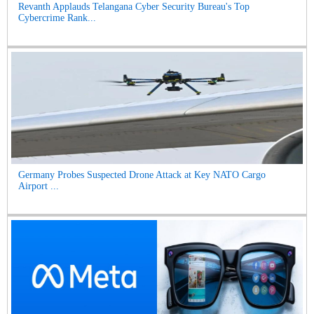
Revanth Applauds Telangana Cyber Security Bureau's Top
Cybercrime Rank...
Germany Probes Suspected Drone Attack at Key NATO Cargo
Airport ...