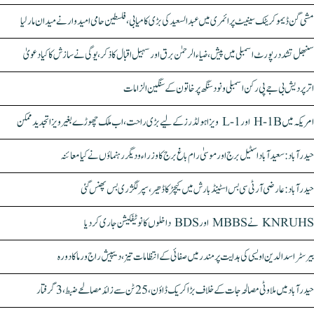
مشی گن ڈیموکریٹک سینیٹ پرائمری میں عبدالسعید کی بڑی کامیابی، فلسطین حامی امیدوار نے میدان مار لیا
سنبھل تشدد رپورٹ اسمبلی میں پیش، ضیاء الرحمٰن برق اور سہیل اقبال کا ذکر، یوگی نے سازش کا کیا دعویٰ
اتر پردیش بی جے پی رکن اسمبلی ونود سنگھ پر خاتون کے سنگین الزامات
امریکہ میں H-1B اور L-1 ویزا ہولڈرز کے لیے بڑی راحت، اب ملک چھوڑے بغیر ویزا تجدید ممکن
حیدرآباد: سعیدآباد اسٹیل برج اور موسیٰ رام باغ برج کا وزراء و دیگر رہنماؤں نے کیا معائنہ
حیدرآباد: عارضی آر ٹی سی بس اسٹینڈ بارش میں کیچڑ کا ڈھیر، سپر لگژری بس پھنس گئی
KNRUHS نے MBBS اور BDS داخلوں کا نوٹیفکیشن جاری کر دیا
بیرسٹر اسدالدین اویسی کی ہدایت پر مندر میں صفائی کے انتظامات تیز، دیپیش راج ورما کا دورہ
حیدرآباد میں ملاوٹی مصالحہ جات کے خلاف بڑا کریک ڈاؤن، 25 ٹن سے زائد مصالحے ضبط، 3 گرفتار