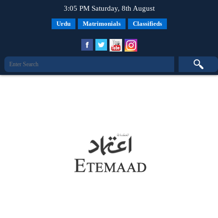
3:05 PM Saturday, 8th August
Urdu
Matrimonials
Classifieds