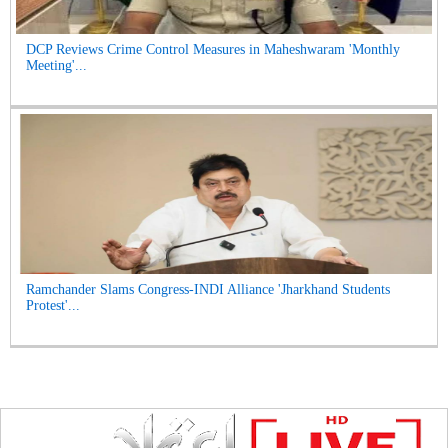
DCP Reviews Crime Control Measures in Maheshwaram 'Monthly
Meeting'...
Ramchander Slams Congress-INDI Alliance 'Jharkhand Students
Protest'...