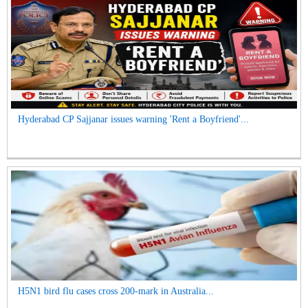
Hyderabad CP Sajjanar issues warning 'Rent a Boyfriend'...
H5N1 bird flu cases cross 200-mark in Australia...