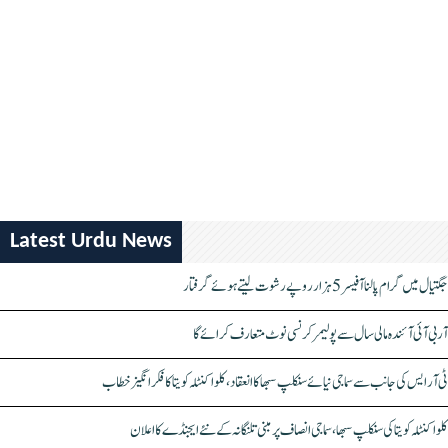
Latest Urdu News
جگتیال میں گرام پالنا آفیسر 5 ہزار روپے رشوت لیتے ہوئے گرفتار
آر بی آئی آئندہ مالی سال سے پولیمر کرنسی نوٹ متعارف کرائے گا
ٹی آر ایس کی جانب سے سماجی نیائے سنکلپ سبھا کا انعقاد، کلواکنٹلہ کویتا کا فکر انگیز خطاب
کلواکنٹلہ کویتا کی سنکلپ سبھا، سماجی انصاف پر مبنی تلنگانہ کے نئے ایجنڈے کا اعلان