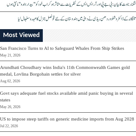
کنگنا رناوت کا بیان: بی جے پی اور آر ایس ایس کے نظریات سے متاثر ہو کر اب خود کو "بیدار ہندو" مانتی ہوں
تلنگانہ کے ڈاکٹر وشنو وردھن ریڈی نے دبئی میں ہندوستان کے نئے قونصل جنرل کا عہدہ سنبھال لیا
Most Viewed
San Francisco Turns to AI to Safeguard Whales From Ship Strikes
May 21, 2026
Arundhati Choudhary wins India's 11th Commonwealth Games gold
medal, Lovlina Borgohain settles for silver
Aug 02, 2026
Govt says adequate fuel stocks available amid panic buying in several
states
May 26, 2026
US to impose steep tariffs on generic medicine imports from Aug 2028
Jul 22, 2026