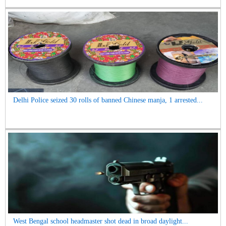
Delhi Police seized 30 rolls of banned Chinese manja, 1 arrested...
West Bengal school headmaster shot dead in broad daylight...