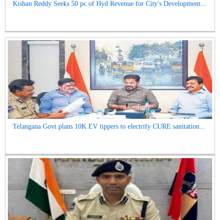
Kishan Reddy Seeks 50 pc of Hyd Revenue for City's Development...
Telangana Govt plans 10K EV tippers to electrify CURE sanitation...