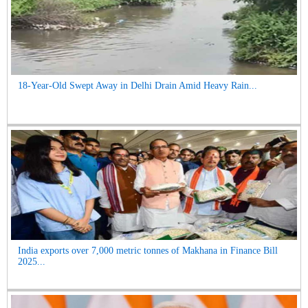
18-Year-Old Swept Away in Delhi Drain Amid Heavy Rain...
India exports over 7,000 metric tonnes of Makhana in Finance Bill
2025...