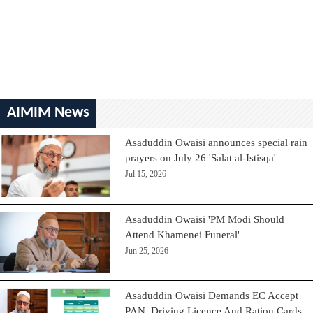
AIMIM News
Asaduddin Owaisi announces special rain
prayers on July 26 'Salat al-Istisqa'
Jul 15, 2026
Asaduddin Owaisi 'PM Modi Should
Attend Khamenei Funeral'
Jun 25, 2026
Asaduddin Owaisi Demands EC Accept
PAN, Driving Licence And Ration Cards