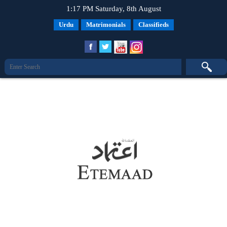
1:17 PM Saturday, 8th August
Urdu
Matrimonials
Classifieds