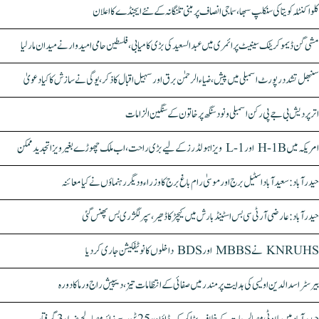
کلواکنٹلہ کویتا کی سنکلپ سبھا، سماجی انصاف پر مبنی تلنگانہ کے نئے ایجنڈے کا اعلان
مشی گن ڈیموکریٹک سینیٹ پرائمری میں عبدالسعید کی بڑی کامیابی، فلسطین حامی امیدوار نے میدان مار لیا
سنبھل تشدد رپورٹ اسمبلی میں پیش، ضیاء الرحمٰن برق اور سہیل اقبال کا ذکر، یوگی نے سازش کا کیا دعویٰ
اتر پردیش بی جے پی رکن اسمبلی ونود سنگھ پر خاتون کے سنگین الزامات
امریکہ میں H-1B اور L-1 ویزا ہولڈرز کے لیے بڑی راحت، اب ملک چھوڑے بغیر ویزا تجدید ممکن
حیدرآباد: سعیدآباد اسٹیل برج اور موسیٰ رام باغ برج کا وزراء و دیگر رہنماؤں نے کیا معائنہ
حیدرآباد: عارضی آر ٹی سی بس اسٹینڈ بارش میں کیچڑ کا ڈھیر، سپر لگژری بس پھنس گئی
KNRUHS نے MBBS اور BDS داخلوں کا نوٹیفکیشن جاری کر دیا
بیرسٹر اسدالدین اویسی کی ہدایت پر مندر میں صفائی کے انتظامات تیز، دیپیش راج ورما کا دورہ