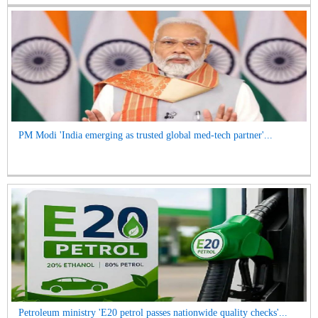
PM Modi 'India emerging as trusted global med-tech partner'...
Petroleum ministry 'E20 petrol passes nationwide quality checks'...