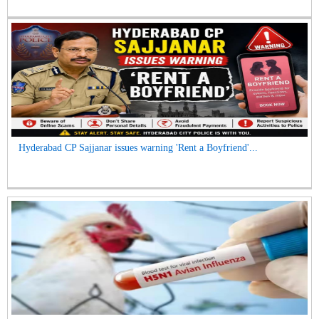
Hyderabad CP Sajjanar issues warning 'Rent a Boyfriend'...