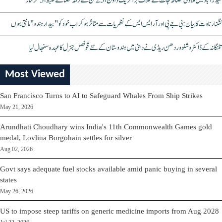
حیدرآباد میں ملاوٹی مصالحہ جات کے خلاف بڑا کریک ڈاؤن، 25 ٹن سے زائد مصالحے ضبط، 3 گرفتار
کنگنا رناوت کا بیان: بی جے پی اور آر ایس ایس کے نظریات سے متاثر ہو کر اب خود کو "بیدار ہندو" مانتی ہوں
تلنگانہ کے ڈاکٹر وشنو وردھن ریڈی نے دبئی میں ہندوستان کے نئے قونصل جنرل کا عہدہ سنبھال لیا
Most Viewed
San Francisco Turns to AI to Safeguard Whales From Ship Strikes
May 21, 2026
Arundhati Choudhary wins India's 11th Commonwealth Games gold
medal, Lovlina Borgohain settles for silver
Aug 02, 2026
Govt says adequate fuel stocks available amid panic buying in several
states
May 26, 2026
US to impose steep tariffs on generic medicine imports from Aug 2028