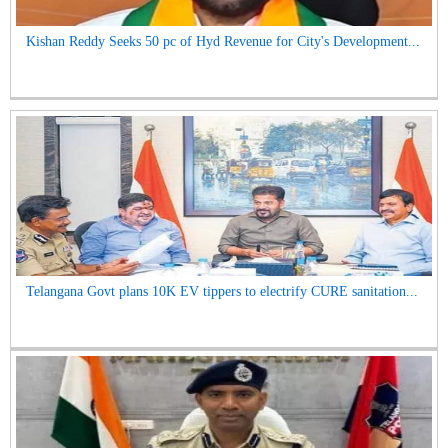
Kishan Reddy Seeks 50 pc of Hyd Revenue for City's Development...
Telangana Govt plans 10K EV tippers to electrify CURE sanitation...