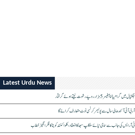
Latest Urdu News
جگتیال میں گرام پالنا آفیسر 5 ہزار روپے رشوت لیتے ہوئے گرفتار
آر بی آئی آئندہ مالی سال سے پولیمر کرنسی نوٹ متعارف کرائے گا
ٹی آر ایس کی جانب سے سماجی نیائے سنکلپ سبھا کا انعقاد، کلواکنٹلہ کویتا کا فکر انگیز خطاب