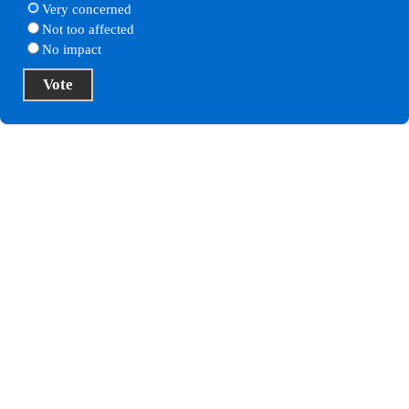
Very concerned
Not too affected
No impact