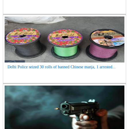
Delhi Police seized 30 rolls of banned Chinese manja, 1 arrested...