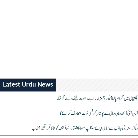
Latest Urdu News
جگتیال میں گرام پالنا آفیسر 5 ہزار روپے رشوت لیتے ہوئے گرفتار
آر بی آئی آئندہ مالی سال سے پولیمر کرنسی نوٹ متعارف کرائے گا
ٹی آر ایس کی جانب سے سماجی نیائے سنکلپ سبھا کا انعقاد، کلواکنٹلہ کویتا کا فکر انگیز خطاب