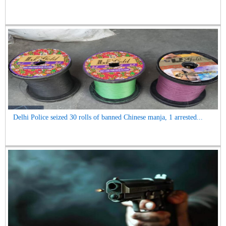
Delhi Police seized 30 rolls of banned Chinese manja, 1 arrested...