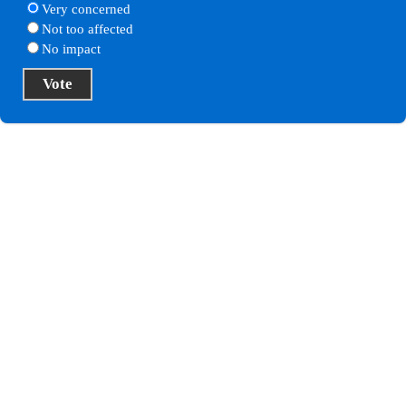
Very concerned
Not too affected
No impact