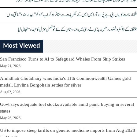
حیدرآباد میں ملاوٹی مصالحہ جات کے خلاف بڑا کریک ڈاؤن، 25 ٹن سے زائد مصالحے ضبط، 3 گرفتار
کنگنا رناوت کا بیان: بی جے پی اور آر ایس ایس کے نظریات سے متاثر ہو کر اب خود کو "بیدار ہندو" مانتی ہوں
تلنگانہ کے ڈاکٹر وشنو وردھن ریڈی نے دبئی میں ہندوستان کے نئے قونصل جنرل کا عہدہ سنبھال لیا
Most Viewed
San Francisco Turns to AI to Safeguard Whales From Ship Strikes
May 21, 2026
Arundhati Choudhary wins India's 11th Commonwealth Games gold
medal, Lovlina Borgohain settles for silver
Aug 02, 2026
Govt says adequate fuel stocks available amid panic buying in several
states
May 26, 2026
US to impose steep tariffs on generic medicine imports from Aug 2028