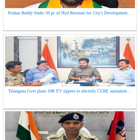
Kishan Reddy Seeks 50 pc of Hyd Revenue for City's Development...
Telangana Govt plans 10K EV tippers to electrify CURE sanitation...