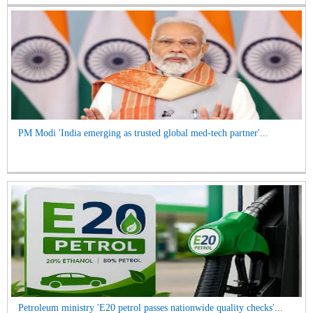
PM Modi 'India emerging as trusted global med-tech partner'...
Petroleum ministry 'E20 petrol passes nationwide quality checks'...