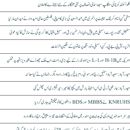
کلواکنٹلہ کویتا کی سنکلپ سبھا، سماجی انصاف پر مبنی تلنگانہ کے نئے ایجنڈے کا اعلان
مشی گن ڈیموکریٹک سینیٹ پرائمری میں عبدالسعید کی بڑی کامیابی، فلسطین حامی امیدوار نے میدان مار لیا
سنبھل تشدد رپورٹ اسمبلی میں پیش، ضیاء الرحمٰن برق اور سہیل اقبال کا ذکر، یوگی نے سازش کا کیا دعویٰ
اتر پردیش بی جے پی رکن اسمبلی ونود سنگھ پر خاتون کے سنگین الزامات
امریکہ میں H-1B اور L-1 ویزا ہولڈرز کے لیے بڑی راحت، اب ملک چھوڑے بغیر ویزا تجدید ممکن
حیدرآباد: سعیدآباد اسٹیل برج اور موسیٰ رام باغ برج کا وزراء و دیگر رہنماؤں نے کیا معائنہ
حیدرآباد: عارضی آر ٹی سی بس اسٹینڈ بارش میں کیچڑ کا ڈھیر، سپر لگژری بس پھنس گئی
KNRUHS نے MBBS اور BDS داخلوں کا نوٹیفکیشن جاری کر دیا
بیرسٹر اسدالدین اویسی کی ہدایت پر مندر میں صفائی کے انتظامات تیز، دیپیش راج ورما کا دورہ