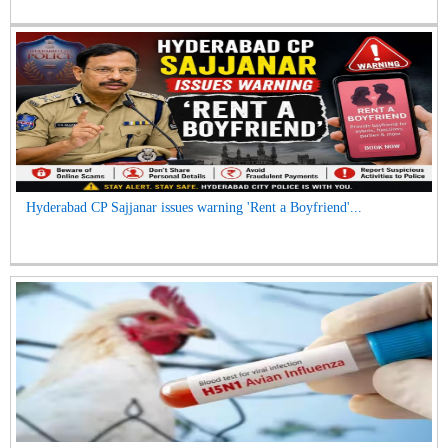
Hyderabad CP Sajjanar issues warning 'Rent a Boyfriend'...