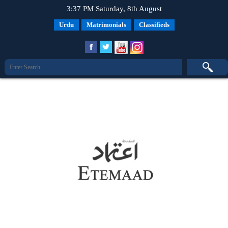
3:37 PM Saturday, 8th August
Urdu
Matrimonials
Classifieds