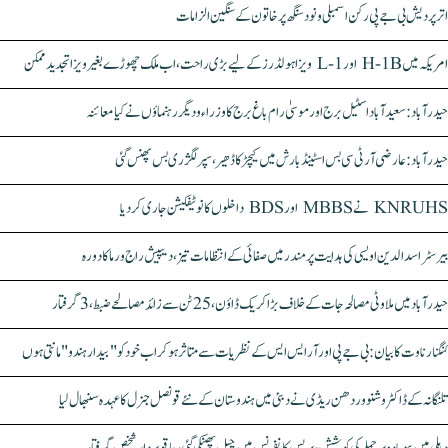
اتر پردیش بی جے پی رکن اسمبلی ونود سنگھ پر خاتون کے سنگین الزامات
امریکہ میں H-1B اور L-1 ویزا ہولڈرز کے لیے بڑی راحت، اب ملک چھوڑے بغیر ویزا تجدید ممکن
حیدرآباد: سعیدآباد اسٹیل برج اور موسیٰ رام باغ برج کا وزراء و دیگر رہنماؤں نے کیا معائنہ
حیدرآباد: عارضی آر ٹی سی بس اسٹینڈ بارش میں کیچڑ کا ڈھیر، سپر لگژری بس پھنس گئی
KNRUHS نے MBBS اور BDS داخلوں کا نوٹیفکیشن جاری کر دیا
بیرسٹر اسدالدین اویسی کی ہدایت پر مندر میں صفائی کے انتظامات تیز، دیپیش راج ورما کا دورہ
حیدرآباد میں ملاوٹی مصالحہ جات کے خلاف بڑا کریک ڈاؤن، 25 ٹن سے زائد مصالحے ضبط، 3 گرفتار
کنگنا رناوت کا بیان: بی جے پی اور آر ایس ایس کے نظریات سے متاثر ہو کر اب خود کو "بیدار ہندو" مانتی ہوں
تلنگانہ کے ڈاکٹر وشنو وردھن ریڈی نے دبئی میں ہندوستان کے نئے قونصل جنرل کا عہدہ سنبھال لیا