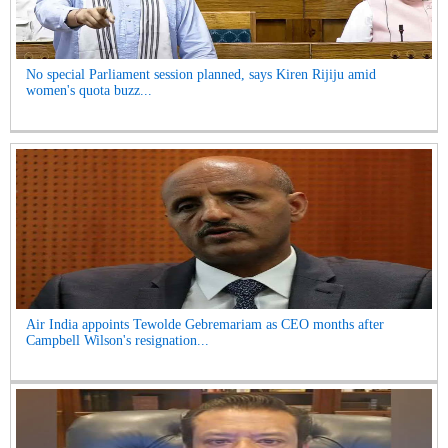
No special Parliament session planned, says Kiren Rijiju amid
women's quota buzz...
Air India appoints Tewolde Gebremariam as CEO months after
Campbell Wilson's resignation...