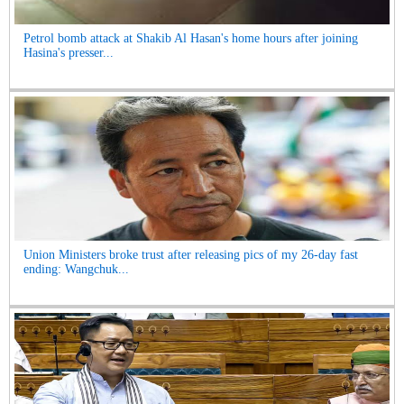
Petrol bomb attack at Shakib Al Hasan's home hours after joining
Hasina's presser...
Union Ministers broke trust after releasing pics of my 26-day fast
ending: Wangchuk...