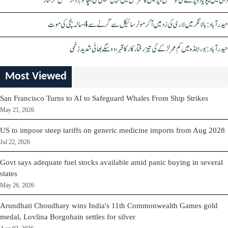
دہلی میں پپو یادو پر حملے کی کوشش، پریس کانفرنس میں چپل پھینکی گئی، چاقو بردار شخص گرفتار
حیدرآباد: بالا نگر میں لاری کی زد میں آکر موٹرسائیکل سے گرنے سے 4 سالہ بچی کی موت
حیدرآباد: بورابنڈہ میں کم عمر لڑکے کی تیز رفتار کار کا قہر، دو سگے بھائی شدید زخمی
Most Viewed
San Francisco Turns to AI to Safeguard Whales From Ship Strikes
May 21, 2026
US to impose steep tariffs on generic medicine imports from Aug 2028
Jul 22, 2026
Govt says adequate fuel stocks available amid panic buying in several
states
May 26, 2026
Arundhati Choudhary wins India's 11th Commonwealth Games gold
medal, Lovlina Borgohain settles for silver