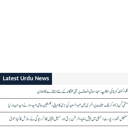
Latest Urdu News
کلواکنٹلہ کویتا کی سنکلپ سبھا، سماجی انصاف پر مبنی تلنگانہ کے نئے ایجنڈے کا اعلان
مشی گن ڈیموکریٹک سینیٹ پرائمری میں عبدالسعید کی بڑی کامیابی، فلسطین حامی امیدوار نے میدان مار لیا
سنبھل تشدد رپورٹ اسمبلی میں پیش، ضیاء الرحمٰن برق اور سہیل اقبال کا ذکر، یوگی نے سازش کا کیا دعویٰ