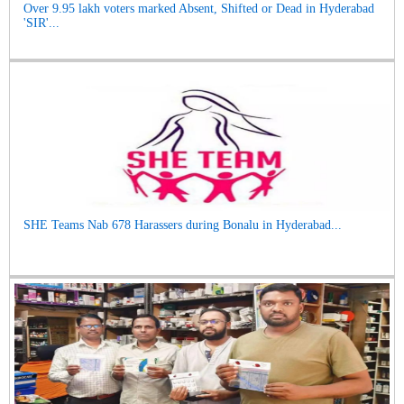
Over 9.95 lakh voters marked Absent, Shifted or Dead in Hyderabad
'SIR'...
SHE Teams Nab 678 Harassers during Bonalu in Hyderabad...