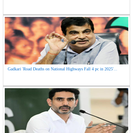
Gadkari 'Road Deaths on National Highways Fall 4 pc in 2025'...