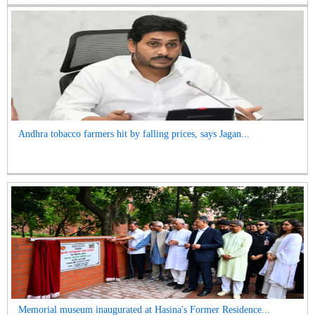
Andhra tobacco farmers hit by falling prices, says Jagan...
Memorial museum inaugurated at Hasina's Former Residence...