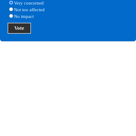
Very concerned
Not too affected
No impact