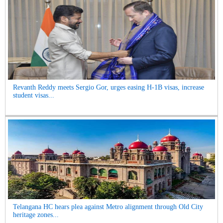
Revanth Reddy meets Sergio Gor, urges easing H-1B visas, increase
student visas...
Telangana HC hears plea against Metro alignment through Old City
heritage zones...