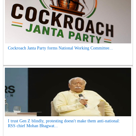
Cockroach Janta Party forms National Working Committee...
I trust Gen Z blindly, protesting doesn't make them anti-national:
RSS chief Mohan Bhagwat...