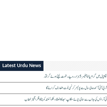
Latest Urdu News
جگتیال میں گرام پالنا آفیسر 5 ہزار روپے رشوت لیتے ہوئے گرفتار
آر بی آئی آئندہ مالی سال سے پولیمر کرنسی نوٹ متعارف کرائے گا
ٹی آر ایس کی جانب سے سماجی نیائے سنکلپ سبھا کا انعقاد، کلواکنٹلہ کویتا کا فکر انگیز خطاب