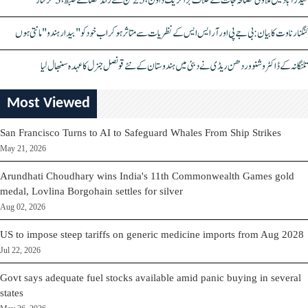
حیدرآباد میں ملاوٹی مصالحہ جات کے خلاف بڑا کریک ڈاؤن، 25 ٹن سے زائد مصالحے ضبط، 3 گرفتار
کنگنا رناوت کا بیان: بی جے پی اور آر ایس ایس کے نظریات سے متاثر ہو کر اب خود کو "بیدار ہندو" مانتی ہوں
تلنگانہ کے ڈاکٹر وشنو وردھن ریڈی نے دبئی میں ہندوستان کے نئے قونصل جنرل کا عہدہ سنبھال لیا
Most Viewed
San Francisco Turns to AI to Safeguard Whales From Ship Strikes
May 21, 2026
Arundhati Choudhary wins India's 11th Commonwealth Games gold
medal, Lovlina Borgohain settles for silver
Aug 02, 2026
US to impose steep tariffs on generic medicine imports from Aug 2028
Jul 22, 2026
Govt says adequate fuel stocks available amid panic buying in several
states