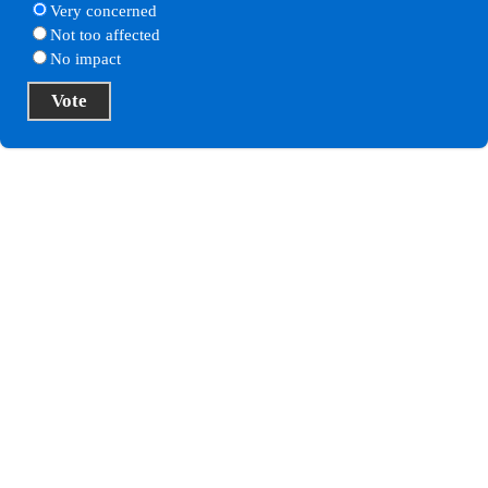
Very concerned
Not too affected
No impact