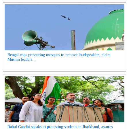
Bengal cops pressuring mosques to remove loudspeakers, claim
Muslim leaders...
Rahul Gandhi speaks to protesting students in Jharkhand, assures