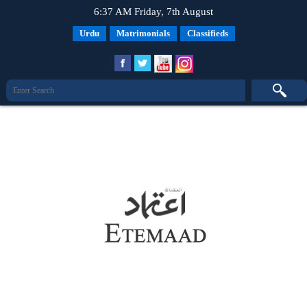
6:37 AM Friday, 7th August
Urdu
Matrimonials
Classifieds