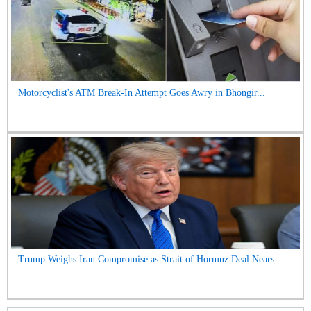
Motorcyclist's ATM Break-In Attempt Goes Awry in Bhongir...
Trump Weighs Iran Compromise as Strait of Hormuz Deal Nears...