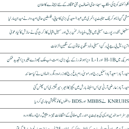
کلواکنٹلہ کویتا کی سنکلپ سبھا، سماجی انصاف پر مبنی تلنگانہ کے نئے ایجنڈے کا اعلان
مشی گن ڈیموکریٹک سینیٹ پرائمری میں عبدالسعید کی بڑی کامیابی، فلسطین حامی امیدوار نے میدان مار لیا
سنبھل تشدد رپورٹ اسمبلی میں پیش، ضیاء الرحمٰن برق اور سہیل اقبال کا ذکر، یوگی نے سازش کا کیا دعویٰ
اتر پردیش بی جے پی رکن اسمبلی ونود سنگھ پر خاتون کے سنگین الزامات
امریکہ میں H-1B اور L-1 ویزا ہولڈرز کے لیے بڑی راحت، اب ملک چھوڑے بغیر ویزا تجدید ممکن
حیدرآباد: سعیدآباد اسٹیل برج اور موسیٰ رام باغ برج کا وزراء و دیگر رہنماؤں نے کیا معائنہ
حیدرآباد: عارضی آر ٹی سی بس اسٹینڈ بارش میں کیچڑ کا ڈھیر، سپر لگژری بس پھنس گئی
KNRUHS نے MBBS اور BDS داخلوں کا نوٹیفکیشن جاری کر دیا
بیرسٹر اسدالدین اویسی کی ہدایت پر مندر میں صفائی کے انتظامات تیز، دیپیش راج ورما کا دورہ