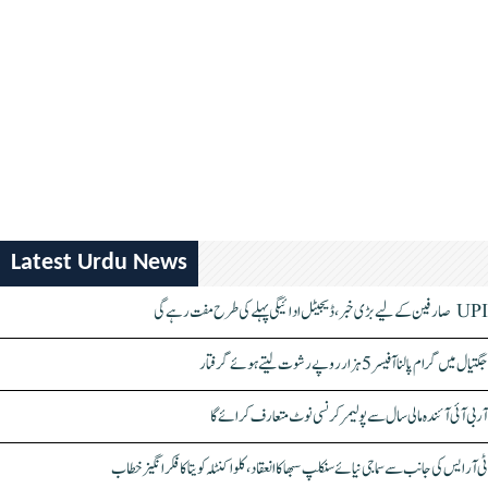
Latest Urdu News
UPI صارفین کے لیے بڑی خبر، ڈیجیٹل ادائیگی پہلے کی طرح مفت رہے گی
جگتیال میں گرام پالنا آفیسر 5 ہزار روپے رشوت لیتے ہوئے گرفتار
آر بی آئی آئندہ مالی سال سے پولیمر کرنسی نوٹ متعارف کرائے گا
ٹی آر ایس کی جانب سے سماجی نیائے سنکلپ سبھا کا انعقاد، کلواکنٹلہ کویتا کا فکر انگیز خطاب