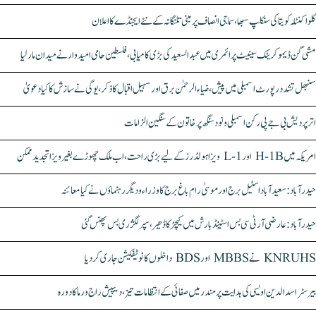
کلواکنٹلہ کویتا کی سنکلپ سبھا، سماجی انصاف پر مبنی تلنگانہ کے نئے ایجنڈے کا اعلان
مشی گن ڈیموکریٹک سینیٹ پرائمری میں عبدالسعید کی بڑی کامیابی، فلسطین حامی امیدوار نے میدان مار لیا
سنبھل تشدد رپورٹ اسمبلی میں پیش، ضیاء الرحمٰن برق اور سہیل اقبال کا ذکر، یوگی نے سازش کا کیا دعویٰ
اتر پردیش بی جے پی رکن اسمبلی ونود سنگھ پر خاتون کے سنگین الزامات
امریکہ میں H-1B اور L-1 ویزا ہولڈرز کے لیے بڑی راحت، اب ملک چھوڑے بغیر ویزا تجدید ممکن
حیدرآباد: سعیدآباد اسٹیل برج اور موسیٰ رام باغ برج کا وزراء و دیگر رہنماؤں نے کیا معائنہ
حیدرآباد: عارضی آر ٹی سی بس اسٹینڈ بارش میں کیچڑ کا ڈھیر، سپر لگژری بس پھنس گئی
KNRUHS نے MBBS اور BDS داخلوں کا نوٹیفکیشن جاری کر دیا
بیرسٹر اسدالدین اویسی کی ہدایت پر مندر میں صفائی کے انتظامات تیز، دیپیش راج ورما کا دورہ