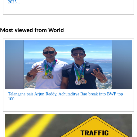
2025...
Most viewed from
World
Telangana pair Arjun Reddy, Achutaditya Rao break into BWF top
100...