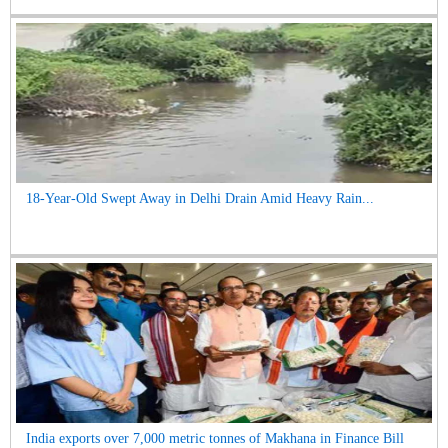
18-Year-Old Swept Away in Delhi Drain Amid Heavy Rain...
India exports over 7,000 metric tonnes of Makhana in Finance Bill