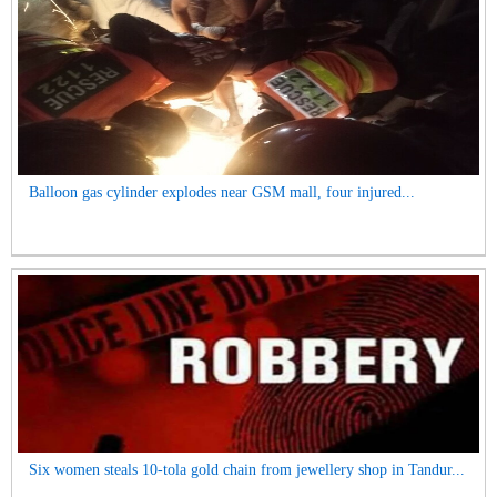
Balloon gas cylinder explodes near GSM mall, four injured...
Six women steals 10-tola gold chain from jewellery shop in Tandur...