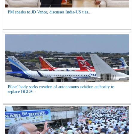
PM speaks to JD Vance, discusses India-US ties...
Pilots' body seeks creation of autonomous aviation authority to
replace DGCA...