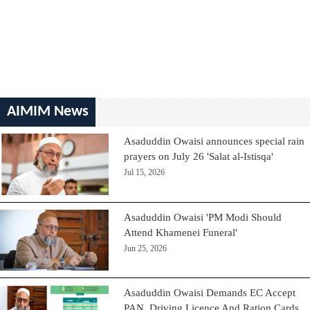
AIMIM News
Asaduddin Owaisi announces special rain
prayers on July 26 'Salat al-Istisqa'
Jul 15, 2026
Asaduddin Owaisi 'PM Modi Should
Attend Khamenei Funeral'
Jun 25, 2026
Asaduddin Owaisi Demands EC Accept
PAN, Driving Licence And Ration Cards