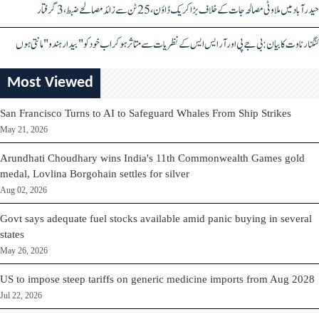
حیدرآباد میں ملاوٹی مصالحہ جات کے خلاف بڑا کریک ڈاؤن، 25 ٹن سے زائد مصالحے ضبط، 3 گرفتار
کنگنا رناوت کا بیان: بی جے پی اور آر ایس ایس کے نظریات سے متاثر ہو کر اب خود کو "بیدار ہندو" مانتی ہوں
Most Viewed
San Francisco Turns to AI to Safeguard Whales From Ship Strikes
May 21, 2026
Arundhati Choudhary wins India's 11th Commonwealth Games gold
medal, Lovlina Borgohain settles for silver
Aug 02, 2026
Govt says adequate fuel stocks available amid panic buying in several
states
May 26, 2026
US to impose steep tariffs on generic medicine imports from Aug 2028
Jul 22, 2026