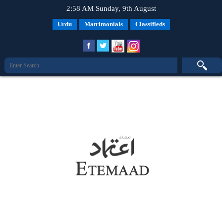
2:58 AM Sunday, 9th August
Urdu
Matrimonials
Classifieds