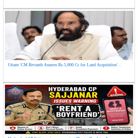
Uttam 'CM Revanth Assures Rs.5,000 Cr for Land Acquisition'...