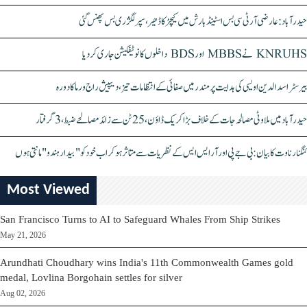
حیدرآباد: عارضی آر ٹی سی بس اسٹینڈ بارش میں کیچڑ کا ڈھیر، سپر لگژری بس پھنس گئی
KNRUHS نے MBBS اور BDS داخلوں کا نوٹیفکیشن جاری کر دیا
بیرسٹر اسدالدین اویسی کی ہدایت پر مندر میں صفائی کے انتظامات تیز، دیپیش راج ورما کا دورہ
حیدرآباد میں ملاوٹی مصالحہ جات کے خلاف بڑا کریک ڈاؤن، 25 ٹن سے زائد مصالحے ضبط، 3 گرفتار
کنگنا رناوت کا بیان: بی جے پی اور آر ایس ایس کے نظریات سے متاثر ہو کر اب خود کو "بیدار ہندو" مانتی ہوں
Most Viewed
San Francisco Turns to AI to Safeguard Whales From Ship Strikes
May 21, 2026
Arundhati Choudhary wins India's 11th Commonwealth Games gold
medal, Lovlina Borgohain settles for silver
Aug 02, 2026