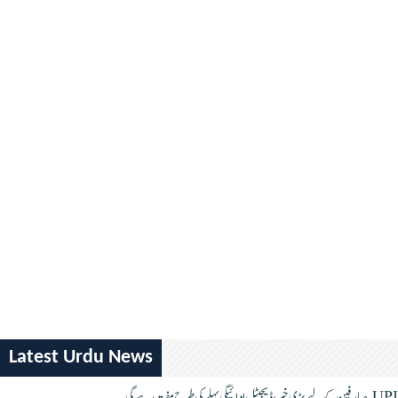
Latest Urdu News
UPI صارفین کے لیے بڑی خبر، ڈیجیٹل ادائیگی پہلے کی طرح مفت رہے گی