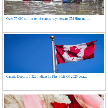
Over 77,000 still in relief camps, says Assam CM Himanta ...
Canada Deports 3,323 Indians In First Half Of 2026 year...