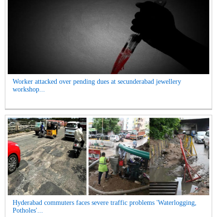
Worker attacked over pending dues at secunderabad jewellery
workshop...
Hyderabad commuters faces severe traffic problems 'Waterlogging,
Potholes'...