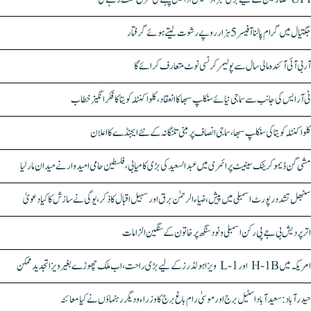
جگتیال میں گرام پالنا آفیسر 5 ہزار روپے رشوت لیتے ہوئے گرفتار
آر بی آئی آئندہ مالی سال سے پولیمر کرنسی نوٹ متعارف کرائے گا
ٹی آر ایس کی جانب سے سماجی نیائے سنکلپ سبھا کا انعقاد، کلواکنٹلہ کویتا کا فکر انگیز خطاب
کلواکنٹلہ کویتا کی سنکلپ سبھا، سماجی انصاف پر مبنی تلنگانہ کے نئے ایجنڈے کا اعلان
مشی گن ڈیموکریٹک سینیٹ پرائمری میں عبدالسعید کی بڑی کامیابی، فلسطین حامی امیدوار نے میدان مار لیا
سنبھل تشدد رپورٹ اسمبلی میں پیش، ضیاء الرحمٰن برق اور سہیل اقبال کا ذکر، یوگی نے سازش کا کیا دعویٰ
اتر پردیش بی جے پی رکن اسمبلی ونود سنگھ پر خاتون کے سنگین الزامات
امریکہ میں H-1B اور L-1 ویزا ہولڈرز کے لیے بڑی راحت، اب ملک چھوڑے بغیر ویزا تجدید ممکن
حیدرآباد: سعیدآباد اسٹیل برج اور موسیٰ رام باغ برج کا وزراء و دیگر رہنماؤں نے کیا معائنہ