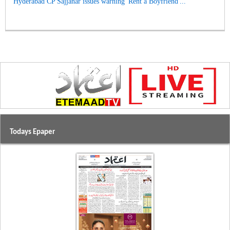
Hyderabad CP Sajjanar issues warning 'Rent a Boyfriend'...
Todays Epaper