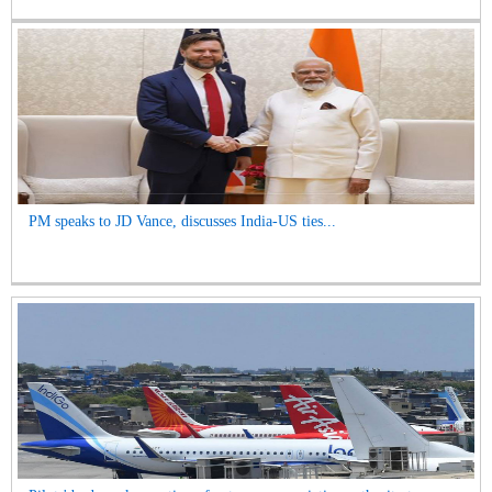
PM speaks to JD Vance, discusses India-US ties...