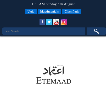
1:35 AM Sunday, 9th August
Urdu
Matrimonials
Classifieds