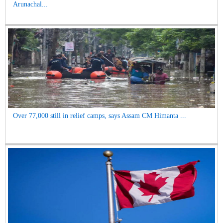
Arunachal...
Over 77,000 still in relief camps, says Assam CM Himanta ...