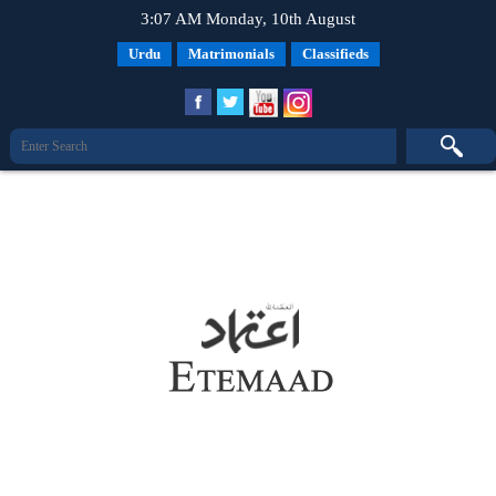
3:07 AM Monday, 10th August
Urdu
Matrimonials
Classifieds