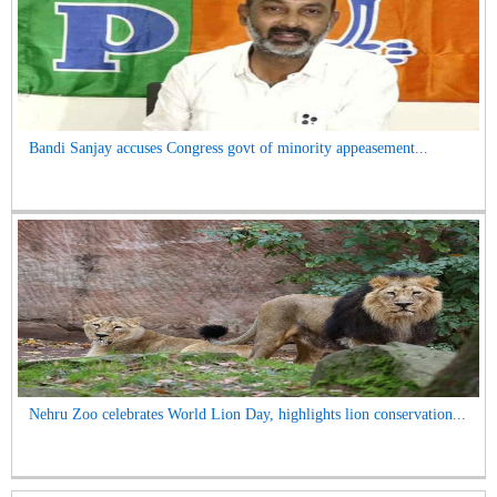
Bandi Sanjay accuses Congress govt of minority appeasement...
Nehru Zoo celebrates World Lion Day, highlights lion conservation...