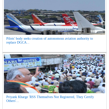
Pilots' body seeks creation of autonomous aviation authority to
replace DGCA...
Priyank Kharge 'RSS Themselves Not Registered, They Certify
Others'...