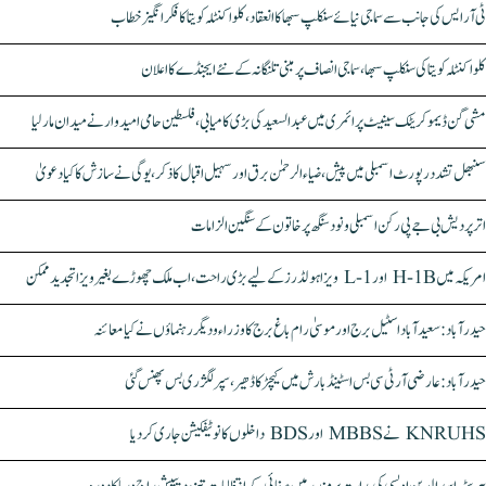
ٹی آر ایس کی جانب سے سماجی نیائے سنکلپ سبھا کا انعقاد، کلواکنٹلہ کویتا کا فکر انگیز خطاب
کلواکنٹلہ کویتا کی سنکلپ سبھا، سماجی انصاف پر مبنی تلنگانہ کے نئے ایجنڈے کا اعلان
مشی گن ڈیموکریٹک سینیٹ پرائمری میں عبدالسعید کی بڑی کامیابی، فلسطین حامی امیدوار نے میدان مار لیا
سنبھل تشدد رپورٹ اسمبلی میں پیش، ضیاء الرحمٰن برق اور سہیل اقبال کا ذکر، یوگی نے سازش کا کیا دعویٰ
اتر پردیش بی جے پی رکن اسمبلی ونود سنگھ پر خاتون کے سنگین الزامات
امریکہ میں H-1B اور L-1 ویزا ہولڈرز کے لیے بڑی راحت، اب ملک چھوڑے بغیر ویزا تجدید ممکن
حیدرآباد: سعیدآباد اسٹیل برج اور موسیٰ رام باغ برج کا وزراء و دیگر رہنماؤں نے کیا معائنہ
حیدرآباد: عارضی آر ٹی سی بس اسٹینڈ بارش میں کیچڑ کا ڈھیر، سپر لگژری بس پھنس گئی
KNRUHS نے MBBS اور BDS داخلوں کا نوٹیفکیشن جاری کر دیا