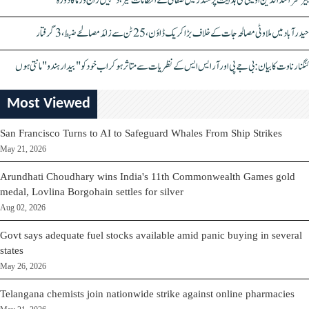
بیرسٹر اسدالدین اویسی کی ہدایت پر مندر میں صفائی کے انتظامات تیز، دیپیش راج ورما کا دورہ
حیدرآباد میں ملاوٹی مصالحہ جات کے خلاف بڑا کریک ڈاؤن، 25 ٹن سے زائد مصالحے ضبط، 3 گرفتار
کنگنا رناوت کا بیان: بی جے پی اور آر ایس ایس کے نظریات سے متاثر ہو کر اب خود کو "بیدار ہندو" مانتی ہوں
Most Viewed
San Francisco Turns to AI to Safeguard Whales From Ship Strikes
May 21, 2026
Arundhati Choudhary wins India's 11th Commonwealth Games gold
medal, Lovlina Borgohain settles for silver
Aug 02, 2026
Govt says adequate fuel stocks available amid panic buying in several
states
May 26, 2026
Telangana chemists join nationwide strike against online pharmacies