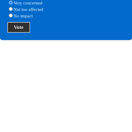
Very concerned
Not too affected
No impact