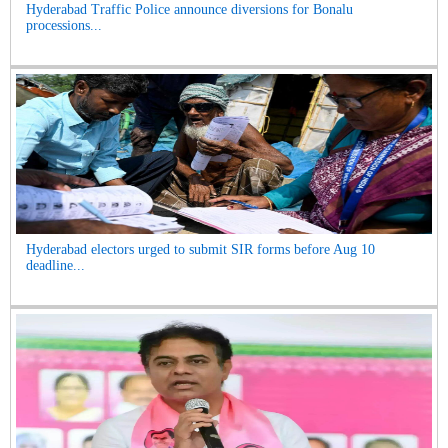
Hyderabad Traffic Police announce diversions for Bonalu
processions...
Hyderabad electors urged to submit SIR forms before Aug 10
deadline...