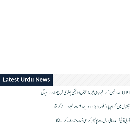
Latest Urdu News
UPI صارفین کے لیے بڑی خبر، ڈیجیٹل ادائیگی پہلے کی طرح مفت رہے گی
جگتیال میں گرام پالنا آفیسر 5 ہزار روپے رشوت لیتے ہوئے گرفتار
آر بی آئی آئندہ مالی سال سے پولیمر کرنسی نوٹ متعارف کرائے گا