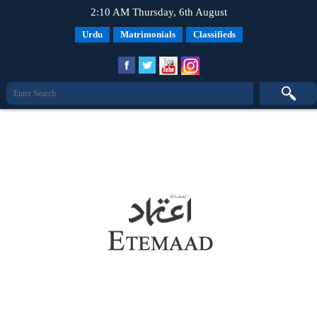
2:10 AM Thursday, 6th August
Urdu
Matrimonials
Classifieds