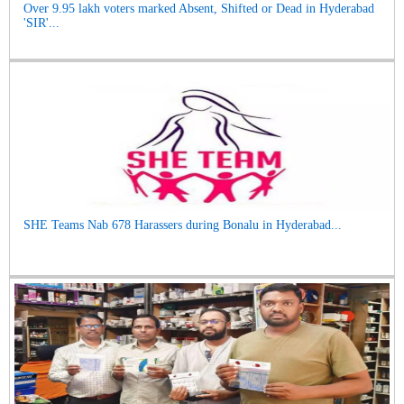
Over 9.95 lakh voters marked Absent, Shifted or Dead in Hyderabad
'SIR'...
SHE Teams Nab 678 Harassers during Bonalu in Hyderabad...