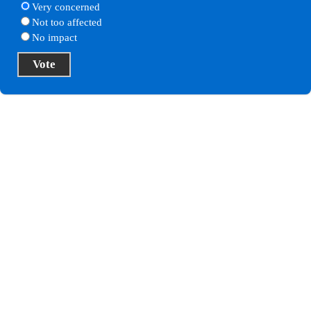
Very concerned
Not too affected
No impact