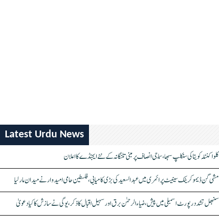
Latest Urdu News
کلواکنٹلہ کویتا کی سنکلپ سبھا، سماجی انصاف پر مبنی تلنگانہ کے نئے ایجنڈے کا اعلان
مشی گن ڈیموکریٹک سینیٹ پرائمری میں عبدالسعید کی بڑی کامیابی، فلسطین حامی امیدوار نے میدان مار لیا
سنبھل تشدد رپورٹ اسمبلی میں پیش، ضیاء الرحمٰن برق اور سہیل اقبال کا ذکر، یوگی نے سازش کا کیا دعویٰ