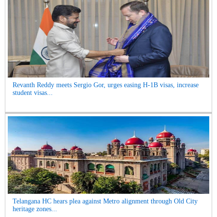
Revanth Reddy meets Sergio Gor, urges easing H-1B visas, increase
student visas...
Telangana HC hears plea against Metro alignment through Old City
heritage zones...