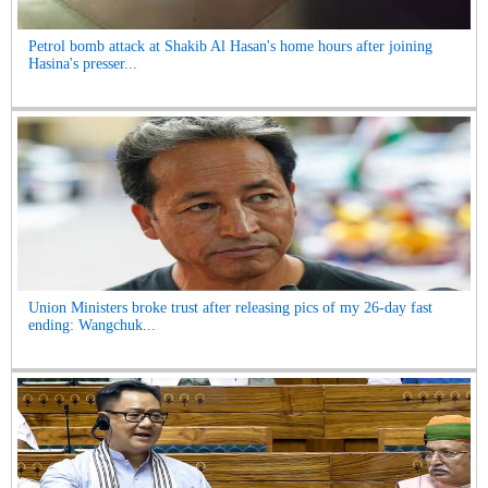
Petrol bomb attack at Shakib Al Hasan's home hours after joining
Hasina's presser...
Union Ministers broke trust after releasing pics of my 26-day fast
ending: Wangchuk...