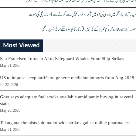
دہلی میں پپو یادو پر حملے کی کوشش، پریس کانفرنس میں چپل پھینکی گئی، چاقو بردار شخص گرفتار
حیدرآباد: بالا نگر میں لاری کی زد میں آکر موٹرسائیکل سے گرنے سے 4 سالہ بچی کی موت
حیدرآباد: بورابنڈہ میں کم عمر لڑکے کی تیز رفتار کار کا قہر، دو سگے بھائی شدید زخمی
Most Viewed
San Francisco Turns to AI to Safeguard Whales From Ship Strikes
May 21, 2026
US to impose steep tariffs on generic medicine imports from Aug 2028
Jul 22, 2026
Govt says adequate fuel stocks available amid panic buying in several
states
May 26, 2026
Telangana chemists join nationwide strike against online pharmacies
May 21, 2026