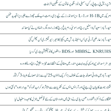
اتر پردیش بی جے پی رکن اسمبلی ونود سنگھ پر خاتون کے سنگین الزامات
امریکہ میں H-1B اور L-1 ویزا ہولڈرز کے لیے بڑی راحت، اب ملک چھوڑے بغیر ویزا تجدید ممکن
حیدرآباد: سعیدآباد اسٹیل برج اور موسیٰ رام باغ برج کا وزراء و دیگر رہنماؤں نے کیا معائنہ
حیدرآباد: عارضی آر ٹی سی بس اسٹینڈ بارش میں کیچڑ کا ڈھیر، سپر لگژری بس پھنس گئی
KNRUHS نے MBBS اور BDS داخلوں کا نوٹیفکیشن جاری کر دیا
بیرسٹر اسدالدین اویسی کی ہدایت پر مندر میں صفائی کے انتظامات تیز، دیپیش راج ورما کا دورہ
حیدرآباد میں ملاوٹی مصالحہ جات کے خلاف بڑا کریک ڈاؤن، 25 ٹن سے زائد مصالحے ضبط، 3 گرفتار
کنگنا رناوت کا بیان: بی جے پی اور آر ایس ایس کے نظریات سے متاثر ہو کر اب خود کو "بیدار ہندو" مانتی ہوں
تلنگانہ کے ڈاکٹر وشنو وردھن ریڈی نے دبئی میں ہندوستان کے نئے قونصل جنرل کا عہدہ سنبھال لیا