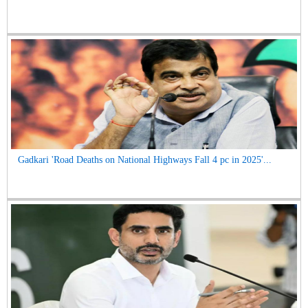
Gadkari 'Road Deaths on National Highways Fall 4 pc in 2025'...