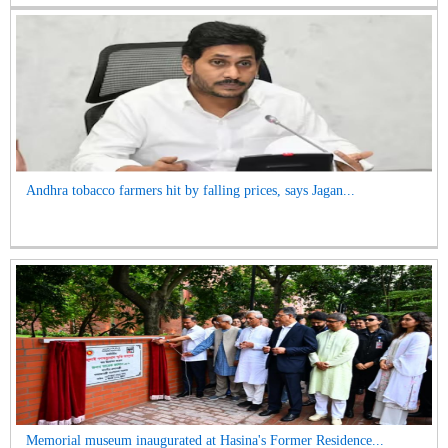
Andhra tobacco farmers hit by falling prices, says Jagan...
Memorial museum inaugurated at Hasina's Former Residence...