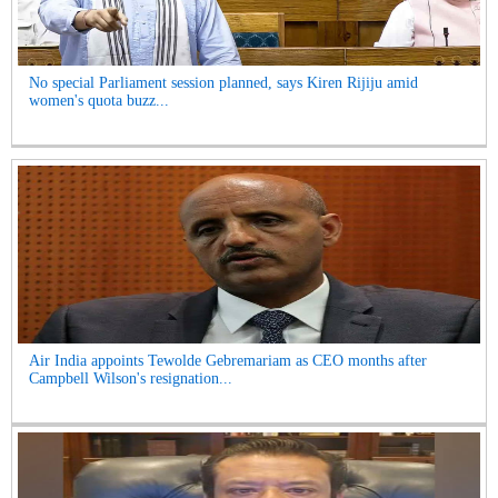
No special Parliament session planned, says Kiren Rijiju amid
women's quota buzz...
Air India appoints Tewolde Gebremariam as CEO months after
Campbell Wilson's resignation...