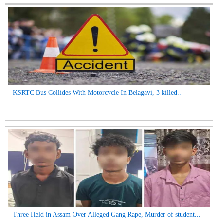
KSRTC Bus Collides With Motorcycle In Belagavi, 3 killed...
Three Held in Assam Over Alleged Gang Rape, Murder of student...