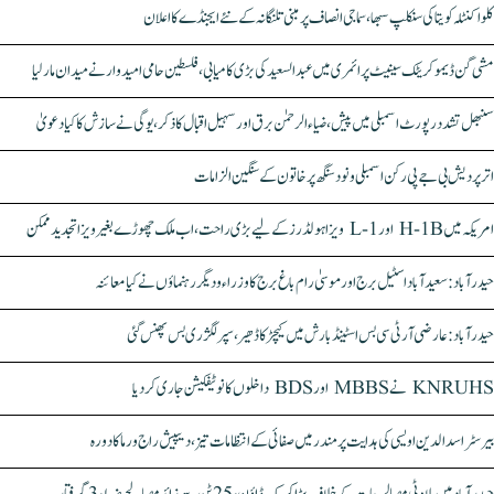
کلواکنٹلہ کویتا کی سنکلپ سبھا، سماجی انصاف پر مبنی تلنگانہ کے نئے ایجنڈے کا اعلان
مشی گن ڈیموکریٹک سینیٹ پرائمری میں عبدالسعید کی بڑی کامیابی، فلسطین حامی امیدوار نے میدان مار لیا
سنبھل تشدد رپورٹ اسمبلی میں پیش، ضیاء الرحمٰن برق اور سہیل اقبال کا ذکر، یوگی نے سازش کا کیا دعویٰ
اتر پردیش بی جے پی رکن اسمبلی ونود سنگھ پر خاتون کے سنگین الزامات
امریکہ میں H-1B اور L-1 ویزا ہولڈرز کے لیے بڑی راحت، اب ملک چھوڑے بغیر ویزا تجدید ممکن
حیدرآباد: سعیدآباد اسٹیل برج اور موسیٰ رام باغ برج کا وزراء و دیگر رہنماؤں نے کیا معائنہ
حیدرآباد: عارضی آر ٹی سی بس اسٹینڈ بارش میں کیچڑ کا ڈھیر، سپر لگژری بس پھنس گئی
KNRUHS نے MBBS اور BDS داخلوں کا نوٹیفکیشن جاری کر دیا
بیرسٹر اسدالدین اویسی کی ہدایت پر مندر میں صفائی کے انتظامات تیز، دیپیش راج ورما کا دورہ