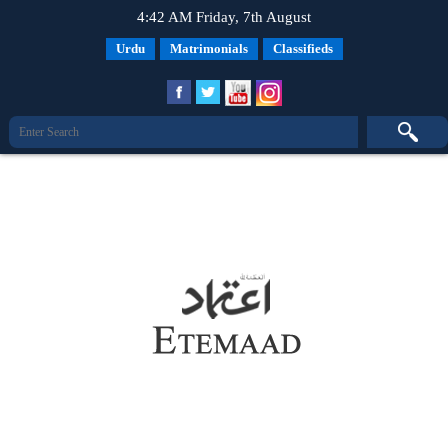
4:42 AM Friday, 7th August
Urdu
Matrimonials
Classifieds