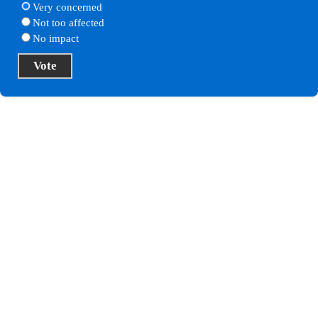
Very concerned
Not too affected
No impact