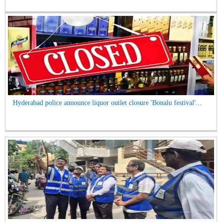
Hyderabad police announce liquor outlet closure 'Bonalu festival'...