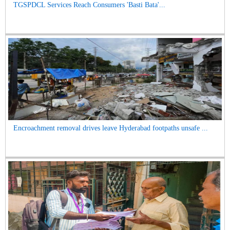
TGSPDCL Services Reach Consumers 'Basti Bata'...
Encroachment removal drives leave Hyderabad footpaths unsafe ...