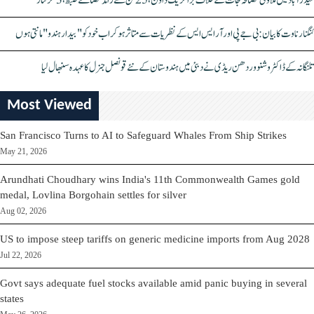
حیدرآباد میں ملاوٹی مصالحہ جات کے خلاف بڑا کریک ڈاؤن، 25 ٹن سے زائد مصالحے ضبط، 3 گرفتار
کنگنا رناوت کا بیان: بی جے پی اور آر ایس ایس کے نظریات سے متاثر ہو کر اب خود کو "بیدار ہندو" مانتی ہوں
تلنگانہ کے ڈاکٹر وشنو وردھن ریڈی نے دبئی میں ہندوستان کے نئے قونصل جنرل کا عہدہ سنبھال لیا
Most Viewed
San Francisco Turns to AI to Safeguard Whales From Ship Strikes
May 21, 2026
Arundhati Choudhary wins India's 11th Commonwealth Games gold
medal, Lovlina Borgohain settles for silver
Aug 02, 2026
US to impose steep tariffs on generic medicine imports from Aug 2028
Jul 22, 2026
Govt says adequate fuel stocks available amid panic buying in several
states