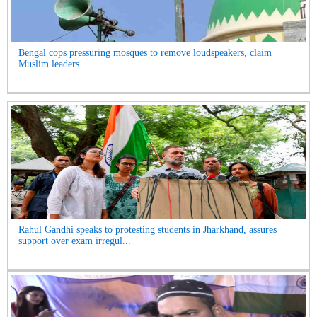
Bengal cops pressuring mosques to remove loudspeakers, claim
Muslim leaders...
Rahul Gandhi speaks to protesting students in Jharkhand, assures
support over exam irregul...