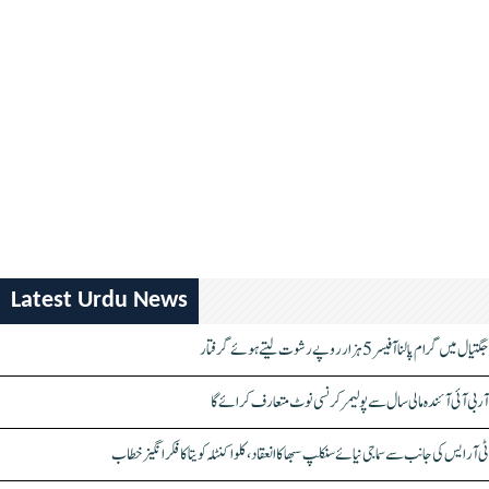
Latest Urdu News
جگتیال میں گرام پالنا آفیسر 5 ہزار روپے رشوت لیتے ہوئے گرفتار
آر بی آئی آئندہ مالی سال سے پولیمر کرنسی نوٹ متعارف کرائے گا
ٹی آر ایس کی جانب سے سماجی نیائے سنکلپ سبھا کا انعقاد، کلواکنٹلہ کویتا کا فکر انگیز خطاب