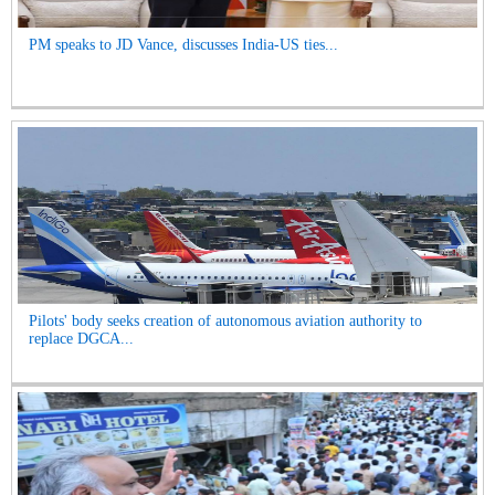
PM speaks to JD Vance, discusses India-US ties...
Pilots' body seeks creation of autonomous aviation authority to
replace DGCA...