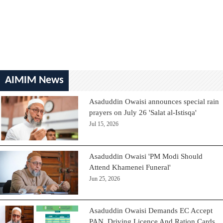
AIMIM News
Asaduddin Owaisi announces special rain
prayers on July 26 'Salat al-Istisqa'
Jul 15, 2026
Asaduddin Owaisi 'PM Modi Should
Attend Khamenei Funeral'
Jun 25, 2026
Asaduddin Owaisi Demands EC Accept
PAN, Driving Licence And Ration Cards