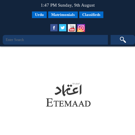
1:47 PM Sunday, 9th August
Urdu
Matrimonials
Classifieds