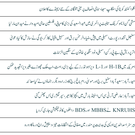
کلواکنٹلہ کویتا کی سنکلپ سبھا، سماجی انصاف پر مبنی تلنگانہ کے نئے ایجنڈے کا اعلان
مشی گن ڈیموکریٹک سینیٹ پرائمری میں عبدالسعید کی بڑی کامیابی، فلسطین حامی امیدوار نے میدان مار لیا
سنبھل تشدد رپورٹ اسمبلی میں پیش، ضیاء الرحمٰن برق اور سہیل اقبال کا ذکر، یوگی نے سازش کا کیا دعویٰ
اتر پردیش بی جے پی رکن اسمبلی ونود سنگھ پر خاتون کے سنگین الزامات
امریکہ میں H-1B اور L-1 ویزا ہولڈرز کے لیے بڑی راحت، اب ملک چھوڑے بغیر ویزا تجدید ممکن
حیدرآباد: سعیدآباد اسٹیل برج اور موسیٰ رام باغ برج کا وزراء و دیگر رہنماؤں نے کیا معائنہ
حیدرآباد: عارضی آر ٹی سی بس اسٹینڈ بارش میں کیچڑ کا ڈھیر، سپر لگژری بس پھنس گئی
KNRUHS نے MBBS اور BDS داخلوں کا نوٹیفکیشن جاری کر دیا
بیرسٹر اسدالدین اویسی کی ہدایت پر مندر میں صفائی کے انتظامات تیز، دیپیش راج ورما کا دورہ