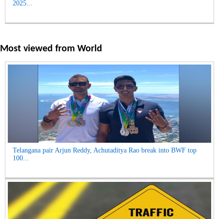
2025...
Most viewed from
World
Telangana pair Arjun Reddy, Achutaditya Rao break into BWF top
100...