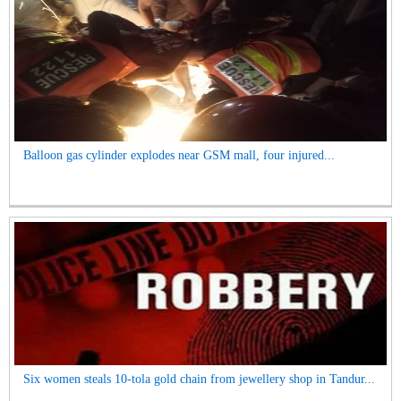
Balloon gas cylinder explodes near GSM mall, four injured...
Six women steals 10-tola gold chain from jewellery shop in Tandur...