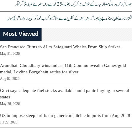
حیدرآباد میں ملاوٹی مصالحہ جات کے خلاف بڑا کریک ڈاؤن، 25 ٹن سے زائد مصالحے ضبط، 3 گرفتار
کنگنا رناوت کا بیان: بی جے پی اور آر ایس ایس کے نظریات سے متاثر ہو کر اب خود کو "بیدار ہندو" مانتی ہوں
Most Viewed
San Francisco Turns to AI to Safeguard Whales From Ship Strikes
May 21, 2026
Arundhati Choudhary wins India's 11th Commonwealth Games gold
medal, Lovlina Borgohain settles for silver
Aug 02, 2026
Govt says adequate fuel stocks available amid panic buying in several
states
May 26, 2026
US to impose steep tariffs on generic medicine imports from Aug 2028
Jul 22, 2026