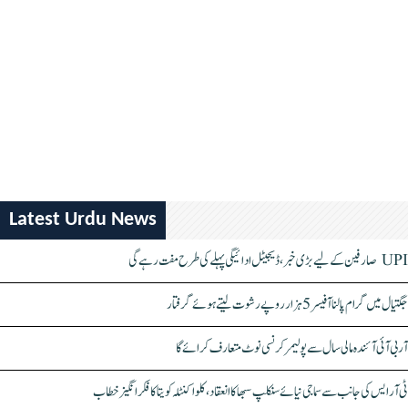
Latest Urdu News
UPI صارفین کے لیے بڑی خبر، ڈیجیٹل ادائیگی پہلے کی طرح مفت رہے گی
جگتیال میں گرام پالنا آفیسر 5 ہزار روپے رشوت لیتے ہوئے گرفتار
آر بی آئی آئندہ مالی سال سے پولیمر کرنسی نوٹ متعارف کرائے گا
ٹی آر ایس کی جانب سے سماجی نیائے سنکلپ سبھا کا انعقاد، کلواکنٹلہ کویتا کا فکر انگیز خطاب