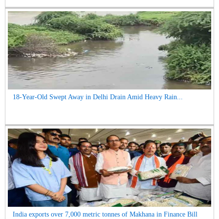
18-Year-Old Swept Away in Delhi Drain Amid Heavy Rain...
India exports over 7,000 metric tonnes of Makhana in Finance Bill