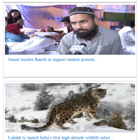
Junaid reaches Ranchi to support student protests...
Ladakh to launch India’s first high-altitude wildlife safari...