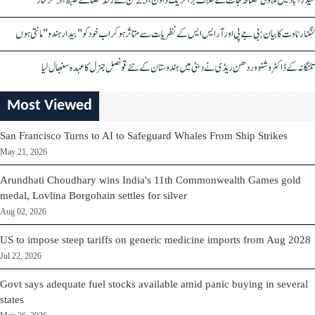
حیدرآباد میں ملاوٹی مصالحہ جات کے خلاف بڑا کریک ڈاؤن، 25 ٹن سے زائد مصالحے ضبط، 3 گرفتار
کنگنا رناوت کا بیان: بی جے پی اور آر ایس ایس کے نظریات سے متاثر ہو کر اب خود کو "بیدار ہندو" مانتی ہوں
تلنگانہ کے ڈاکٹر وشنو وردھن ریڈی نے دبئی میں ہندوستان کے نئے قونصل جنرل کا عہدہ سنبھال لیا
Most Viewed
San Francisco Turns to AI to Safeguard Whales From Ship Strikes
May 21, 2026
Arundhati Choudhary wins India's 11th Commonwealth Games gold
medal, Lovlina Borgohain settles for silver
Aug 02, 2026
US to impose steep tariffs on generic medicine imports from Aug 2028
Jul 22, 2026
Govt says adequate fuel stocks available amid panic buying in several
states