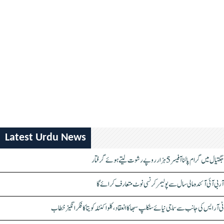
Latest Urdu News
جگتیال میں گرام پالنا آفیسر 5 ہزار روپے رشوت لیتے ہوئے گرفتار
آر بی آئی آئندہ مالی سال سے پولیمر کرنسی نوٹ متعارف کرائے گا
ٹی آر ایس کی جانب سے سماجی نیائے سنکلپ سبھا کا انعقاد، کلواکنٹلہ کویتا کا فکر انگیز خطاب