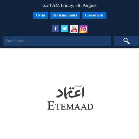
6:24 AM Friday, 7th August
Urdu
Matrimonials
Classifieds