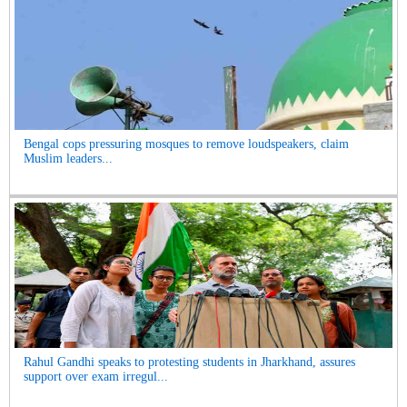
Bengal cops pressuring mosques to remove loudspeakers, claim
Muslim leaders...
Rahul Gandhi speaks to protesting students in Jharkhand, assures
support over exam irregul...