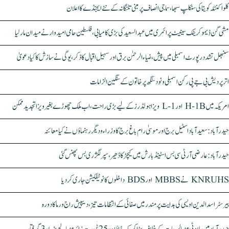
کلواکنٹلہ کویتا کی سنکلپ سبھا، سماجی انصاف پر مبنی تلنگانہ کے نئے ایجنڈے کا اعلان
مشی گن ڈیموکریٹک سینیٹ پرائمری میں عبدالسعید کی بڑی کامیابی، فلسطین حامی امیدوار نے میدان مار لیا
سنبھل تشدد رپورٹ اسمبلی میں پیش، ضیاء الرحمٰن برق اور سہیل اقبال کا ذکر، یوگی نے سازش کا کیا دعویٰ
اتر پردیش بی جے پی رکن اسمبلی ونود سنگھ پر خاتون کے سنگین الزامات
امریکہ میں H-1B اور L-1 ویزا ہولڈرز کے لیے بڑی راحت، اب ملک چھوڑے بغیر ویزا تجدید ممکن
حیدرآباد: سعیدآباد اسٹیل برج اور موسیٰ رام باغ برج کا وزراء و دیگر رہنماؤں نے کیا معائنہ
حیدرآباد: عارضی آر ٹی سی بس اسٹینڈ بارش میں کیچڑ کا ڈھیر، سپر لگژری بس پھنس گئی
KNRUHS نے MBBS اور BDS داخلوں کا نوٹیفکیشن جاری کر دیا
بیرسٹر اسدالدین اویسی کی ہدایت پر مندر میں صفائی کے انتظامات تیز، دیپیش راج ورما کا دورہ