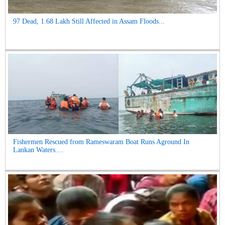
97 Dead, 1.68 Lakh Still Affected in Assam Floods...
Fishermen Rescued from Rameswaram Boat Runs Aground In
Lankan Waters....