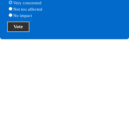
Very concerned
Not too affected
No impact