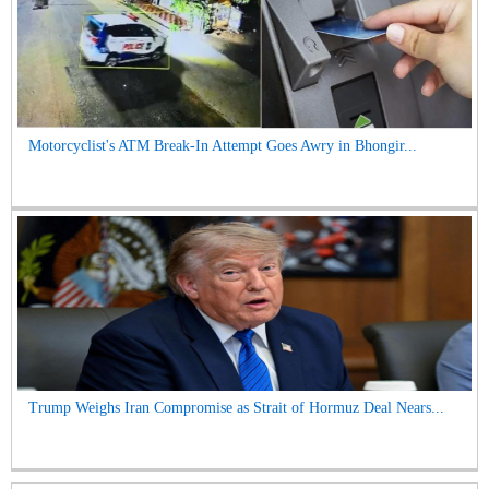
Motorcyclist's ATM Break-In Attempt Goes Awry in Bhongir...
Trump Weighs Iran Compromise as Strait of Hormuz Deal Nears...