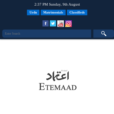
2:37 PM Sunday, 9th August
Urdu
Matrimonials
Classifieds