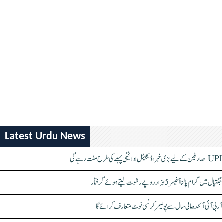
Latest Urdu News
UPI صارفین کے لیے بڑی خبر، ڈیجیٹل ادائیگی پہلے کی طرح مفت رہے گی
جگتیال میں گرام پالنا آفیسر 5 ہزار روپے رشوت لیتے ہوئے گرفتار
آر بی آئی آئندہ مالی سال سے پولیمر کرنسی نوٹ متعارف کرائے گا