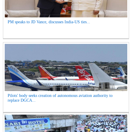
PM speaks to JD Vance, discusses India-US ties...
Pilots' body seeks creation of autonomous aviation authority to
replace DGCA...