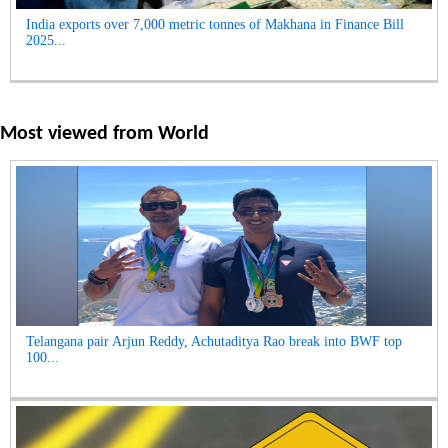
India exports over 7,000 metric tonnes of Makhana in Finance Bill
2025...
Most viewed from
World
Telangana pair Arjun Reddy, Achutaditya Rao break into BWF top
100...