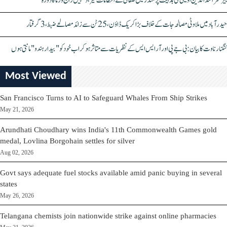
بیرسٹر اسدالدین اویسی کی ہدایت پر مندر میں صفائی کے انتظامات تیز، دیپیش راج ورما کا دورہ
حیدرآباد میں ملاوٹی مصالحہ جات کے خلاف بڑا کریک ڈاؤن، 25 ٹن سے زائد مصالحے ضبط، 3 گرفتار
کنگنا رناوت کا بیان: بی جے پی اور آر ایس ایس کے نظریات سے متاثر ہو کر اب خود کو "بیدار ہندو" مانتی ہوں
Most Viewed
San Francisco Turns to AI to Safeguard Whales From Ship Strikes
May 21, 2026
Arundhati Choudhary wins India's 11th Commonwealth Games gold
medal, Lovlina Borgohain settles for silver
Aug 02, 2026
Govt says adequate fuel stocks available amid panic buying in several
states
May 26, 2026
Telangana chemists join nationwide strike against online pharmacies