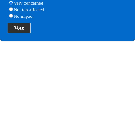
Very concerned
Not too affected
No impact