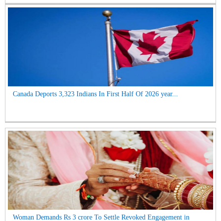
Canada Deports 3,323 Indians In First Half Of 2026 year...
Woman Demands Rs 3 crore To Settle Revoked Engagement in