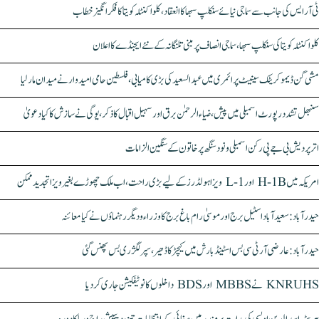
ٹی آر ایس کی جانب سے سماجی نیائے سنکلپ سبھا کا انعقاد، کلواکنٹلہ کویتا کا فکر انگیز خطاب
کلواکنٹلہ کویتا کی سنکلپ سبھا، سماجی انصاف پر مبنی تلنگانہ کے نئے ایجنڈے کا اعلان
مشی گن ڈیموکریٹک سینیٹ پرائمری میں عبدالسعید کی بڑی کامیابی، فلسطین حامی امیدوار نے میدان مار لیا
سنبھل تشدد رپورٹ اسمبلی میں پیش، ضیاء الرحمٰن برق اور سہیل اقبال کا ذکر، یوگی نے سازش کا کیا دعویٰ
اتر پردیش بی جے پی رکن اسمبلی ونود سنگھ پر خاتون کے سنگین الزامات
امریکہ میں H-1B اور L-1 ویزا ہولڈرز کے لیے بڑی راحت، اب ملک چھوڑے بغیر ویزا تجدید ممکن
حیدرآباد: سعیدآباد اسٹیل برج اور موسیٰ رام باغ برج کا وزراء و دیگر رہنماؤں نے کیا معائنہ
حیدرآباد: عارضی آر ٹی سی بس اسٹینڈ بارش میں کیچڑ کا ڈھیر، سپر لگژری بس پھنس گئی
KNRUHS نے MBBS اور BDS داخلوں کا نوٹیفکیشن جاری کر دیا