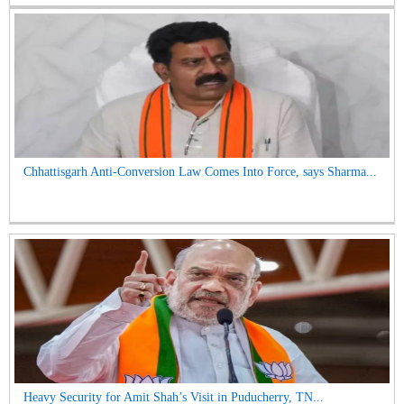
Chhattisgarh Anti-Conversion Law Comes Into Force, says Sharma...
Heavy Security for Amit Shah’s Visit in Puducherry, TN...