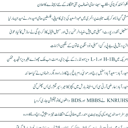
کلواکنٹلہ کویتا کی سنکلپ سبھا، سماجی انصاف پر مبنی تلنگانہ کے نئے ایجنڈے کا اعلان
مشی گن ڈیموکریٹک سینیٹ پرائمری میں عبدالسعید کی بڑی کامیابی، فلسطین حامی امیدوار نے میدان مار لیا
سنبھل تشدد رپورٹ اسمبلی میں پیش، ضیاء الرحمٰن برق اور سہیل اقبال کا ذکر، یوگی نے سازش کا کیا دعویٰ
اتر پردیش بی جے پی رکن اسمبلی ونود سنگھ پر خاتون کے سنگین الزامات
امریکہ میں H-1B اور L-1 ویزا ہولڈرز کے لیے بڑی راحت، اب ملک چھوڑے بغیر ویزا تجدید ممکن
حیدرآباد: سعیدآباد اسٹیل برج اور موسیٰ رام باغ برج کا وزراء و دیگر رہنماؤں نے کیا معائنہ
حیدرآباد: عارضی آر ٹی سی بس اسٹینڈ بارش میں کیچڑ کا ڈھیر، سپر لگژری بس پھنس گئی
KNRUHS نے MBBS اور BDS داخلوں کا نوٹیفکیشن جاری کر دیا
بیرسٹر اسدالدین اویسی کی ہدایت پر مندر میں صفائی کے انتظامات تیز، دیپیش راج ورما کا دورہ