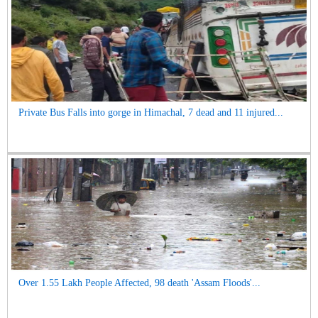
Private Bus Falls into gorge in Himachal, 7 dead and 11 injured...
Over 1.55 Lakh People Affected, 98 death 'Assam Floods'...