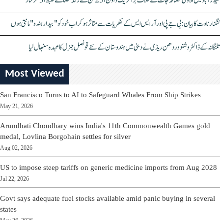
حیدرآباد میں ملاوٹی مصالحہ جات کے خلاف بڑا کریک ڈاؤن، 25 ٹن سے زائد مصالحے ضبط، 3 گرفتار
کنگنا رناوت کا بیان: بی جے پی اور آر ایس ایس کے نظریات سے متاثر ہو کر اب خود کو "بیدار ہندو" مانتی ہوں
تلنگانہ کے ڈاکٹر وشنو وردھن ریڈی نے دبئی میں ہندوستان کے نئے قونصل جنرل کا عہدہ سنبھال لیا
Most Viewed
San Francisco Turns to AI to Safeguard Whales From Ship Strikes
May 21, 2026
Arundhati Choudhary wins India's 11th Commonwealth Games gold
medal, Lovlina Borgohain settles for silver
Aug 02, 2026
US to impose steep tariffs on generic medicine imports from Aug 2028
Jul 22, 2026
Govt says adequate fuel stocks available amid panic buying in several
states