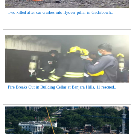
Two killed after car crashes into flyover pillar in Gachibowli...
Fire Breaks Out in Building Cellar at Banjara Hills, 11 rescued...