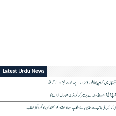
Latest Urdu News
جگتیال میں گرام پالنا آفیسر 5 ہزار روپے رشوت لیتے ہوئے گرفتار
آر بی آئی آئندہ مالی سال سے پولیمر کرنسی نوٹ متعارف کرائے گا
ٹی آر ایس کی جانب سے سماجی نیائے سنکلپ سبھا کا انعقاد، کلواکنٹلہ کویتا کا فکر انگیز خطاب