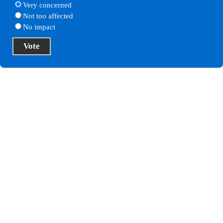
Very concerned
Not too affected
No impact