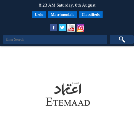
8:23 AM Saturday, 8th August
Urdu
Matrimonials
Classifieds