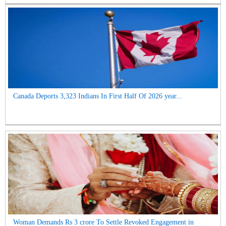
Canada Deports 3,323 Indians In First Half Of 2026 year...
Woman Demands Rs 3 crore To Settle Revoked Engagement in