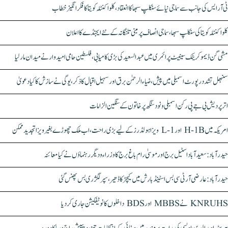
ٹی آر ایس کی جانب سے سماجی نیائے سنکلپ سبھا کا انعقاد، کلواکنٹلہ کویتا کا فکر انگیز خطاب
کلواکنٹلہ کویتا کی سنکلپ سبھا، سماجی انصاف پر مبنی تلنگانہ کے نئے ایجنڈے کا اعلان
مشی گن ڈیموکریٹک سینیٹ پرائمری میں عبدالسعید کی بڑی کامیابی، فلسطین حامی امیدوار نے میدان مار لیا
سنبھل تشدد رپورٹ اسمبلی میں پیش، ضیاء الرحمٰن برق اور سہیل اقبال کا ذکر، یوگی نے سازش کا کیا دعویٰ
اتر پردیش بی جے پی رکن اسمبلی ونود سنگھ پر خاتون کے سنگین الزامات
امریکہ میں H-1B اور L-1 ویزا ہولڈرز کے لیے بڑی راحت، اب ملک چھوڑے بغیر ویزا تجدید ممکن
حیدرآباد: سعیدآباد اسٹیل برج اور موسیٰ رام باغ برج کا وزراء و دیگر رہنماؤں نے کیا معائنہ
حیدرآباد: عارضی آر ٹی سی بس اسٹینڈ بارش میں کیچڑ کا ڈھیر، سپر لگژری بس پھنس گئی
KNRUHS نے MBBS اور BDS داخلوں کا نوٹیفکیشن جاری کر دیا