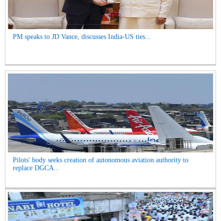
PM speaks to JD Vance, discusses India-US ties...
Pilots' body seeks creation of autonomous aviation authority to
replace DGCA...