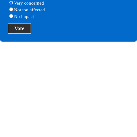
Very concerned
Not too affected
No impact