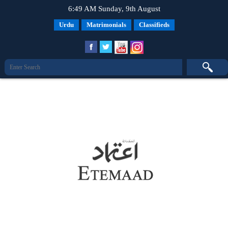
6:49 AM Sunday, 9th August
Urdu
Matrimonials
Classifieds