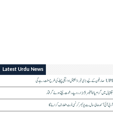
Latest Urdu News
UPI صارفین کے لیے بڑی خبر، ڈیجیٹل ادائیگی پہلے کی طرح مفت رہے گی
جگتیال میں گرام پالنا آفیسر 5 ہزار روپے رشوت لیتے ہوئے گرفتار
آر بی آئی آئندہ مالی سال سے پولیمر کرنسی نوٹ متعارف کرائے گا