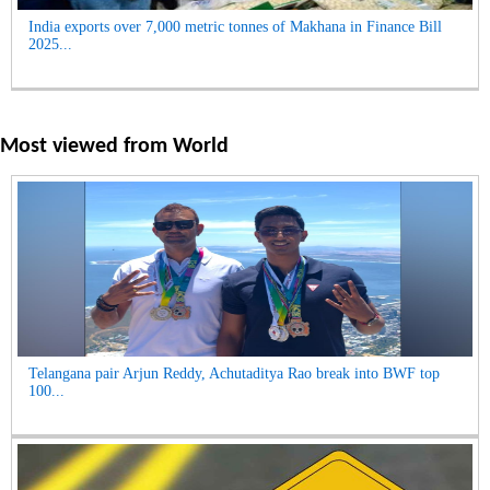
India exports over 7,000 metric tonnes of Makhana in Finance Bill
2025...
Most viewed from
World
Telangana pair Arjun Reddy, Achutaditya Rao break into BWF top
100...