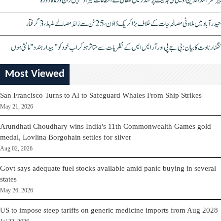
بیرسٹر اسدالدین اویسی کی ہدایت پر مندر میں صفائی کے انتظامات تیز، دیپیش راج ورما کا دورہ
حیدرآباد میں ملاوٹی مصالحہ جات کے خلاف بڑا کریک ڈاؤن، 25 ٹن سے زائد مصالحے ضبط، 3 گرفتار
کنگنا رناوت کا بیان: بی جے پی اور آر ایس ایس کے نظریات سے متاثر ہو کر اب خود کو "بیدار ہندو" مانتی ہوں
Most Viewed
San Francisco Turns to AI to Safeguard Whales From Ship Strikes
May 21, 2026
Arundhati Choudhary wins India's 11th Commonwealth Games gold
medal, Lovlina Borgohain settles for silver
Aug 02, 2026
Govt says adequate fuel stocks available amid panic buying in several
states
May 26, 2026
US to impose steep tariffs on generic medicine imports from Aug 2028