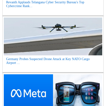
Revanth Applauds Telangana Cyber Security Bureau's Top
Cybercrime Rank...
Germany Probes Suspected Drone Attack at Key NATO Cargo
Airport ...