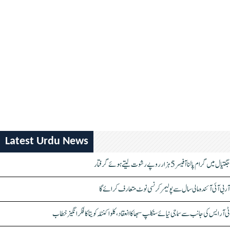
Latest Urdu News
جگتیال میں گرام پالنا آفیسر 5 ہزار روپے رشوت لیتے ہوئے گرفتار
آر بی آئی آئندہ مالی سال سے پولیمر کرنسی نوٹ متعارف کرائے گا
ٹی آر ایس کی جانب سے سماجی نیائے سنکلپ سبھا کا انعقاد، کلواکنٹلہ کویتا کا فکر انگیز خطاب