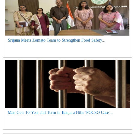
Srijana Meets Zomato Team to Strengthen Food Safety...
Man Gets 10-Year Jail Term in Banjara Hills 'POCSO Case'...