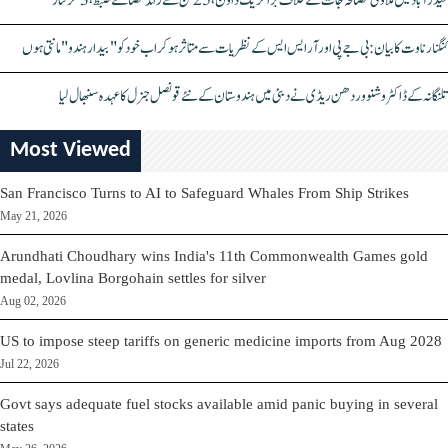
حیدرآباد میں ملاوٹی مصالحہ جات کے خلاف بڑا کریک ڈاؤن، 25 ٹن سے زائد مصالحے ضبط، 3 گرفتار
کنگنا رناوت کا بیان: بی جے پی اور آر ایس ایس کے نظریات سے متاثر ہو کر اب خود کو "بیدار ہندو" مانتی ہوں
تلنگانہ کے ڈاکٹر وشنو وردھن ریڈی نے دبئی میں ہندوستان کے نئے قونصل جنرل کا عہدہ سنبھال لیا
Most Viewed
San Francisco Turns to AI to Safeguard Whales From Ship Strikes
May 21, 2026
Arundhati Choudhary wins India's 11th Commonwealth Games gold
medal, Lovlina Borgohain settles for silver
Aug 02, 2026
US to impose steep tariffs on generic medicine imports from Aug 2028
Jul 22, 2026
Govt says adequate fuel stocks available amid panic buying in several
states