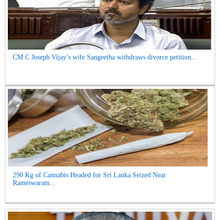
CM C Joseph Vijay’s wife Sangeetha withdraws divorce petition...
290 Kg of Cannabis Headed for Sri Lanka Seized Near
Rameswaram...