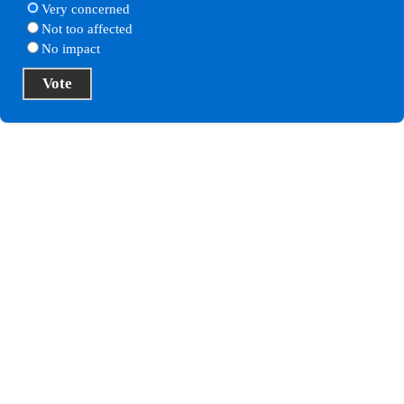
Very concerned
Not too affected
No impact