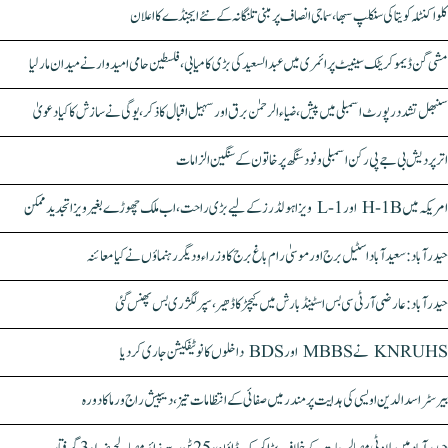
کلواکنٹلہ کویتا کی سنکلپ سبھا، سماجی انصاف پر مبنی تلنگانہ کے نئے ایجنڈے کا اعلان
مشی گن ڈیموکریٹک سینیٹ پرائمری میں عبدالسعید کی بڑی کامیابی، فلسطین حامی امیدوار نے میدان مار لیا
سنبھل تشدد رپورٹ اسمبلی میں پیش، ضیاء الرحمٰن برق اور سہیل اقبال کا ذکر، یوگی نے سازش کا کیا دعویٰ
اتر پردیش بی جے پی رکن اسمبلی ونود سنگھ پر خاتون کے سنگین الزامات
امریکہ میں H-1B اور L-1 ویزا ہولڈرز کے لیے بڑی راحت، اب ملک چھوڑے بغیر ویزا تجدید ممکن
حیدرآباد: سعیدآباد اسٹیل برج اور موسیٰ رام باغ برج کا وزراء و دیگر رہنماؤں نے کیا معائنہ
حیدرآباد: عارضی آر ٹی سی بس اسٹینڈ بارش میں کیچڑ کا ڈھیر، سپر لگژری بس پھنس گئی
KNRUHS نے MBBS اور BDS داخلوں کا نوٹیفکیشن جاری کر دیا
بیرسٹر اسدالدین اویسی کی ہدایت پر مندر میں صفائی کے انتظامات تیز، دیپیش راج ورما کا دورہ