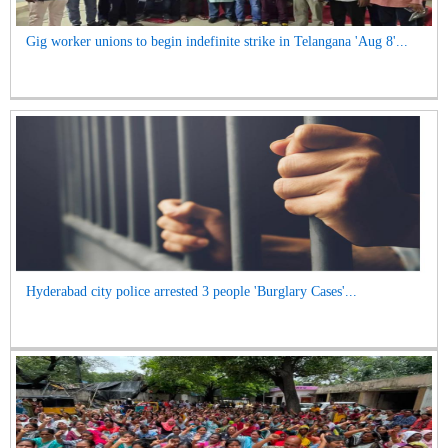
Gig worker unions to begin indefinite strike in Telangana 'Aug 8'...
Hyderabad city police arrested 3 people 'Burglary Cases'...