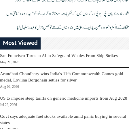
حیدرآباد میں ملاوٹی مصالحہ جات کے خلاف بڑا کریک ڈاؤن، 25 ٹن سے زائد مصالحے ضبط، 3 گرفتار
کنگنا رناوت کا بیان: بی جے پی اور آر ایس ایس کے نظریات سے متاثر ہو کر اب خود کو "بیدار ہندو" مانتی ہوں
تلنگانہ کے ڈاکٹر وشنو وردھن ریڈی نے دبئی میں ہندوستان کے نئے قونصل جنرل کا عہدہ سنبھال لیا
Most Viewed
San Francisco Turns to AI to Safeguard Whales From Ship Strikes
May 21, 2026
Arundhati Choudhary wins India's 11th Commonwealth Games gold
medal, Lovlina Borgohain settles for silver
Aug 02, 2026
US to impose steep tariffs on generic medicine imports from Aug 2028
Jul 22, 2026
Govt says adequate fuel stocks available amid panic buying in several
states