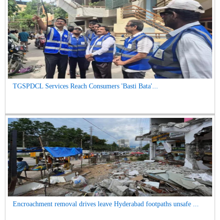
TGSPDCL Services Reach Consumers 'Basti Bata'...
Encroachment removal drives leave Hyderabad footpaths unsafe ...