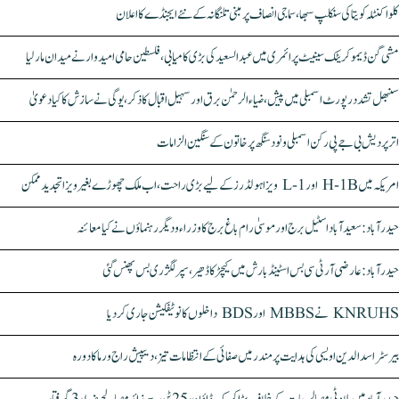
کلواکنٹلہ کویتا کی سنکلپ سبھا، سماجی انصاف پر مبنی تلنگانہ کے نئے ایجنڈے کا اعلان
مشی گن ڈیموکریٹک سینیٹ پرائمری میں عبدالسعید کی بڑی کامیابی، فلسطین حامی امیدوار نے میدان مار لیا
سنبھل تشدد رپورٹ اسمبلی میں پیش، ضیاء الرحمٰن برق اور سہیل اقبال کا ذکر، یوگی نے سازش کا کیا دعویٰ
اتر پردیش بی جے پی رکن اسمبلی ونود سنگھ پر خاتون کے سنگین الزامات
امریکہ میں H-1B اور L-1 ویزا ہولڈرز کے لیے بڑی راحت، اب ملک چھوڑے بغیر ویزا تجدید ممکن
حیدرآباد: سعیدآباد اسٹیل برج اور موسیٰ رام باغ برج کا وزراء و دیگر رہنماؤں نے کیا معائنہ
حیدرآباد: عارضی آر ٹی سی بس اسٹینڈ بارش میں کیچڑ کا ڈھیر، سپر لگژری بس پھنس گئی
KNRUHS نے MBBS اور BDS داخلوں کا نوٹیفکیشن جاری کر دیا
بیرسٹر اسدالدین اویسی کی ہدایت پر مندر میں صفائی کے انتظامات تیز، دیپیش راج ورما کا دورہ