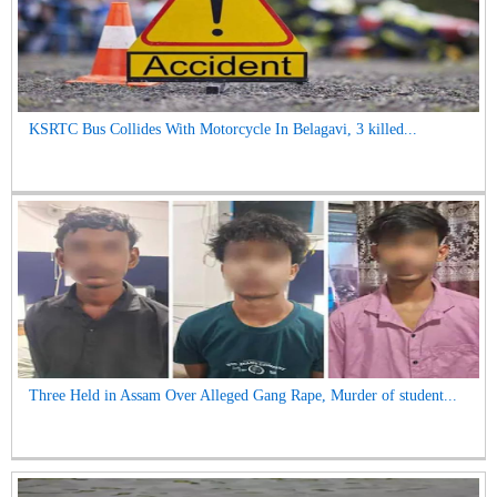
KSRTC Bus Collides With Motorcycle In Belagavi, 3 killed...
Three Held in Assam Over Alleged Gang Rape, Murder of student...