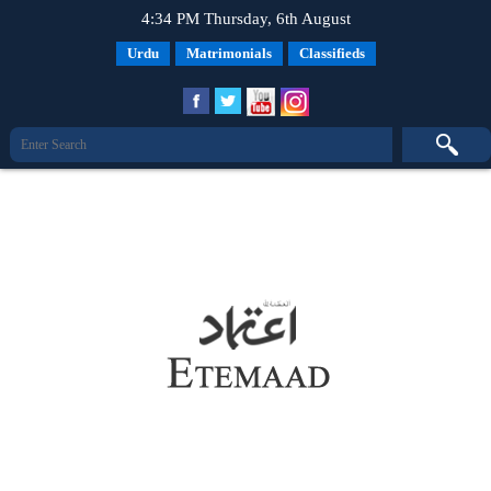
4:34 PM Thursday, 6th August
Urdu
Matrimonials
Classifieds