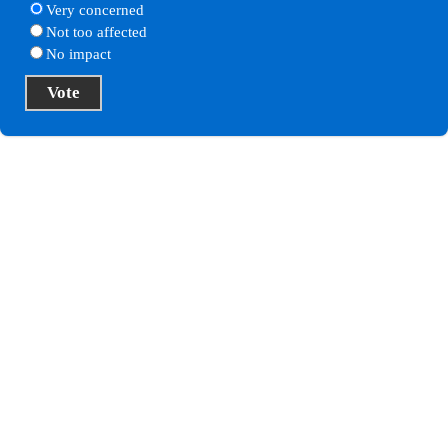
Very concerned
Not too affected
No impact