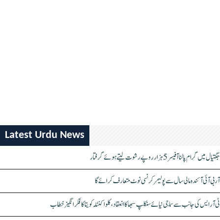
Latest Urdu News
جگتیال میں گرام پالنا آفیسر 5 ہزار روپے رشوت لیتے ہوئے گرفتار
آر بی آئی آئندہ مالی سال سے پولیمر کرنسی نوٹ متعارف کرائے گا
ٹی آر ایس کی جانب سے سماجی نیائے سنکلپ سبھا کا انعقاد، کلواکنٹلہ کویتا کا فکر انگیز خطاب