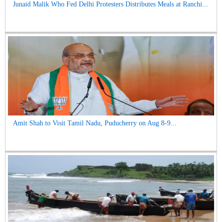
Junaid Malik Who Fed Delhi Protesters Distributes Meals at Ranchi...
Amit Shah to Visit Tamil Nadu, Puducherry on Aug 8-9...