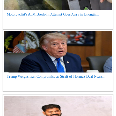
Motorcyclist's ATM Break-In Attempt Goes Awry in Bhongir...
Trump Weighs Iran Compromise as Strait of Hormuz Deal Nears...