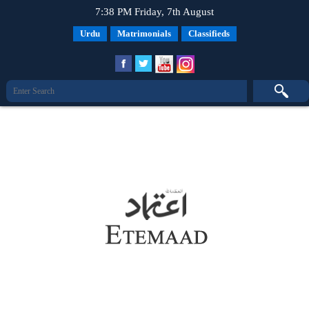
7:38 PM Friday, 7th August
Urdu
Matrimonials
Classifieds