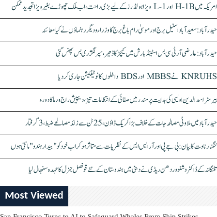
امریکہ میں H-1B اور L-1 ویزا ہولڈرز کے لیے بڑی راحت، اب ملک چھوڑے بغیر ویزا تجدید ممکن
حیدرآباد: سعیدآباد اسٹیل برج اور موسیٰ رام باغ برج کا وزراء و دیگر رہنماؤں نے کیا معائنہ
حیدرآباد: عارضی آر ٹی سی بس اسٹینڈ بارش میں کیچڑ کا ڈھیر، سپر لگژری بس پھنس گئی
KNRUHS نے MBBS اور BDS داخلوں کا نوٹیفکیشن جاری کر دیا
بیرسٹر اسدالدین اویسی کی ہدایت پر مندر میں صفائی کے انتظامات تیز، دیپیش راج ورما کا دورہ
حیدرآباد میں ملاوٹی مصالحہ جات کے خلاف بڑا کریک ڈاؤن، 25 ٹن سے زائد مصالحے ضبط، 3 گرفتار
کنگنا رناوت کا بیان: بی جے پی اور آر ایس ایس کے نظریات سے متاثر ہو کر اب خود کو "بیدار ہندو" مانتی ہوں
تلنگانہ کے ڈاکٹر وشنو وردھن ریڈی نے دبئی میں ہندوستان کے نئے قونصل جنرل کا عہدہ سنبھال لیا
Most Viewed
San Francisco Turns to AI to Safeguard Whales From Ship Strikes