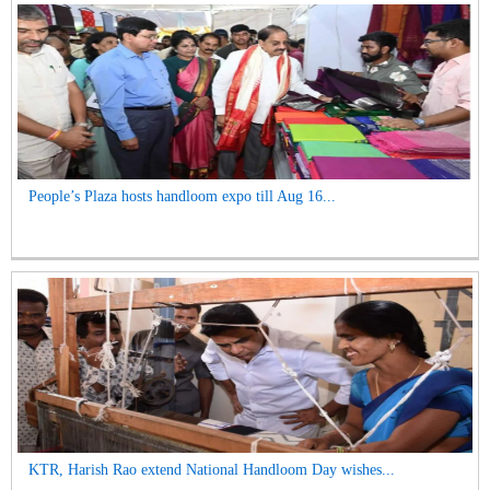
People’s Plaza hosts handloom expo till Aug 16...
KTR, Harish Rao extend National Handloom Day wishes...