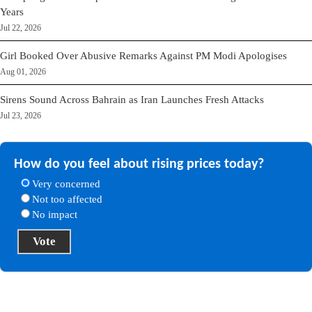
Years
Jul 22, 2026
Girl Booked Over Abusive Remarks Against PM Modi Apologises
Aug 01, 2026
Sirens Sound Across Bahrain as Iran Launches Fresh Attacks
Jul 23, 2026
How do you feel about rising prices today?
Very concerned
Not too affected
No impact