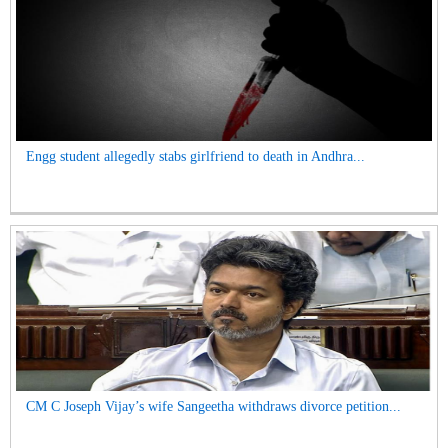
Engg student allegedly stabs girlfriend to death in Andhra...
CM C Joseph Vijay’s wife Sangeetha withdraws divorce petition...