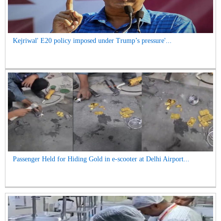
Kejriwal' E20 policy imposed under Trump’s pressure'...
Passenger Held for Hiding Gold in e-scooter at Delhi Airport...